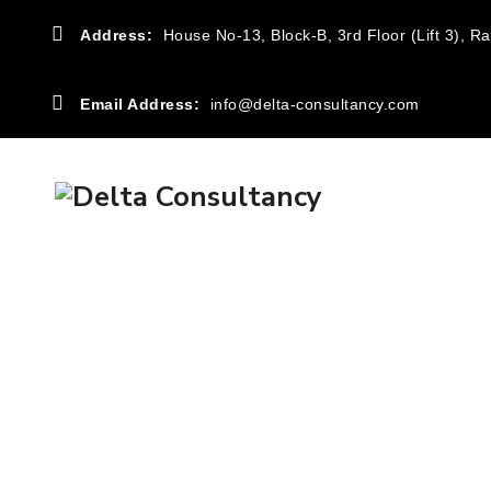
Address:
House No-13, Block-B, 3rd Floor (Lift 3),
Email Address:
info@delta-consultancy.com
HOME
ABOU
CONTACTS
Blog
→
→
→
Blog Large Image
Uncategorized
V