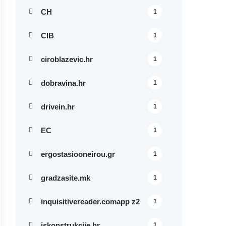
CH
1
CIB
1
ciroblazevic.hr
1
dobravina.hr
1
drivein.hr
1
EC
1
ergostasiooneirou.gr
1
gradzasite.mk
1
inquisitivereader.comapp z2
1
iskonstrukcije.hr
1