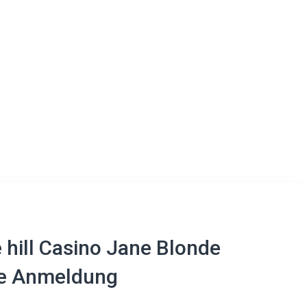
 hill Casino Jane Blonde
ne Anmeldung