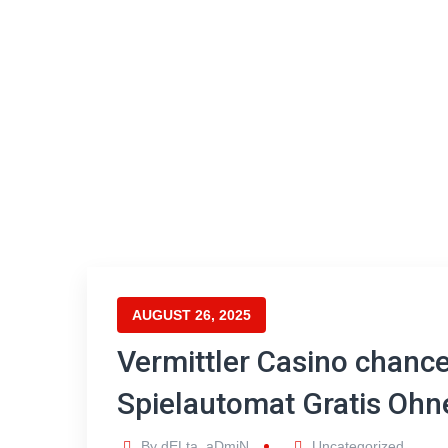
AUGUST 26, 2025
Vermittler Casino chance
Spielautomat Gratis Oh
By
dELta_aDmiN
Uncategorized