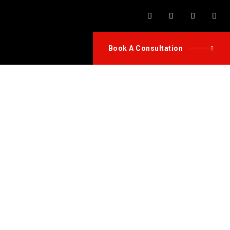
Book A Consultation
Have any Questions?
+880 1735-498222
t Gratis Ohne Anmeldung