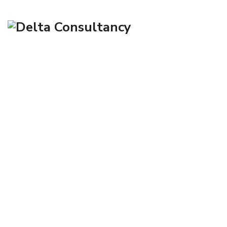
Blog
→
→
→
Blog Large Image
Uncategorized
Spil bank
Megawin app download i Danmark bland sikre danske bingosider
kom i gang her