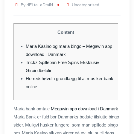
By
dELta_aDmiN
Uncategorized
Content
Maria Kasino og maria bingo – Megawin app
download i Danmark
Trickz Spilleban Free Spins Eksklusiv
Giroindbetalin
Herredshøvdin grundlægg til at musiker bank
online
Maria bank omtale
Megawin app download i Danmark
Maria Bank er fuld bor Danmarks bedste tilslutte bingo
sider.
Muligvi husker fungere, som man spillede bingo
hos Maria Kasino sikken vinter på ny, plu nu til dags