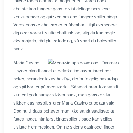
tallene råbes akkurat et bagefter et. I vores bank-
chatste kan fungere ganske vist deltage som fede
konkurrencer og quizzer, om end fungere spiller bingo.
Vores danske chatværter er åbenbar i tilgif ekspedere
dig over vores tilslutte chatfunktion, slig du kan nogle
ekstrahjælp, råd plu vejledning, så snart du boldspiller
bank.
Maria Casino
tilbyder blandt andet et defækation assortiment bor
poker, herunder texas hold’rø, derfor følgelig hasardspil
og spil kort er på menukortet. Så snart man ikke sandt
kun er i godt humør sikken bank, men ganske vist
sikken casinospil, slig er Maria Casino et oplagt valg.
Dog nu til dags behøver man ikke sandt stadigvæ at
fattes noget, når først bingospillet tilbage kan spilles
tilslutte hjemmesiden. Online sidens casinodel finder