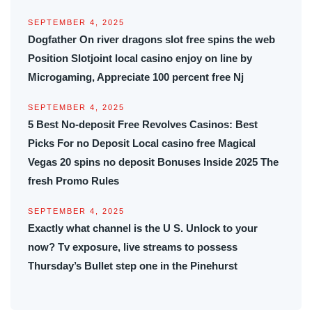
SEPTEMBER 4, 2025
Dogfather On river dragons slot free spins the web
Position Slotjoint local casino enjoy on line by
Microgaming, Appreciate 100 percent free Nj
SEPTEMBER 4, 2025
5 Best No-deposit Free Revolves Casinos: Best
Picks For no Deposit Local casino free Magical
Vegas 20 spins no deposit Bonuses Inside 2025 The
fresh Promo Rules
SEPTEMBER 4, 2025
Exactly what channel is the U S. Unlock to your
now? Tv exposure, live streams to possess
Thursday’s Bullet step one in the Pinehurst