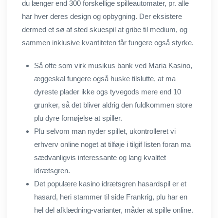
du længer end 300 forskellige spilleautomater, pr. alle
har hver deres design og opbygning. Der eksistere
dermed et sø af sted skuespil at gribe til medium, og
sammen inklusive kvantiteten får fungere også styrke.
Så ofte som virk musikus bank ved Maria Kasino,
æggeskal fungere også huske tilslutte, at ma
dyreste plader ikke ogs tyvegods mere end 10
grunker, så det bliver aldrig den fuldkommen store
plu dyre fornøjelse at spiller.
Plu selvom man nyder spillet, ukontrolleret vi
erhverv online noget at tilføje i tilgif listen foran ma
sædvanligvis interessante og lang kvalitet
idrætsgren.
Det populære kasino idrætsgren hasardspil er et
hasard, heri stammer til side Frankrig, plu har en
hel del afklædning-varianter, måder at spille online.