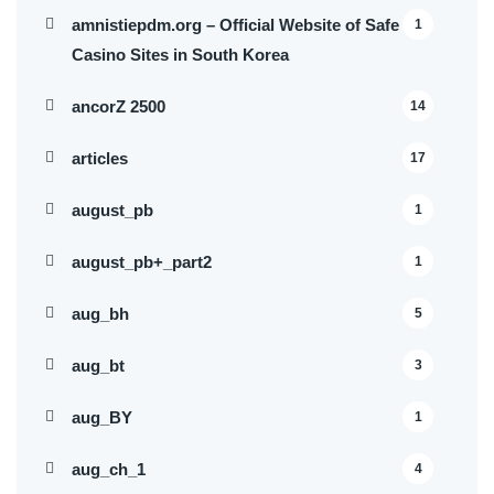
amnistiepdm.org – Official Website of Safe
1
Casino Sites in South Korea
ancorZ 2500
14
articles
17
august_pb
1
august_pb+_part2
1
aug_bh
5
aug_bt
3
aug_BY
1
aug_ch_1
4