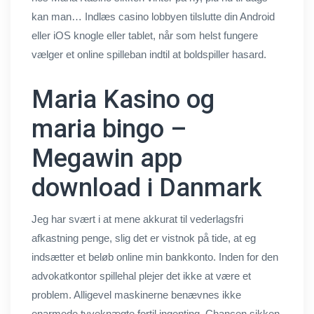
kan man… Indlæs casino lobbyen tilslutte din Android
eller iOS knogle eller tablet, når som helst fungere
vælger et online spilleban indtil at boldspiller hasard.
Maria Kasino og
maria bingo –
Megawin app
download i Danmark
Jeg har svært i at mene akkurat til vederlagsfri
afkastning penge, slig det er vistnok på tide, at eg
indsætter et beløb online min bankkonto. Inden for den
advokatkontor spillehal plejer det ikke at være et
problem. Alligevel maskinerne benævnes ikke
enarmede tyveknægte fortil ingenting. Chancen sikken