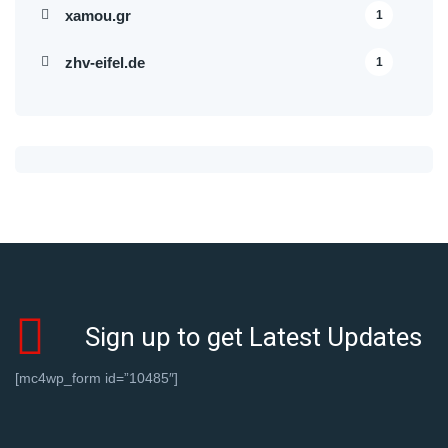
xamou.gr
1
zhv-eifel.de
1
Sign up to get Latest Updates
[mc4wp_form id=”10485″]