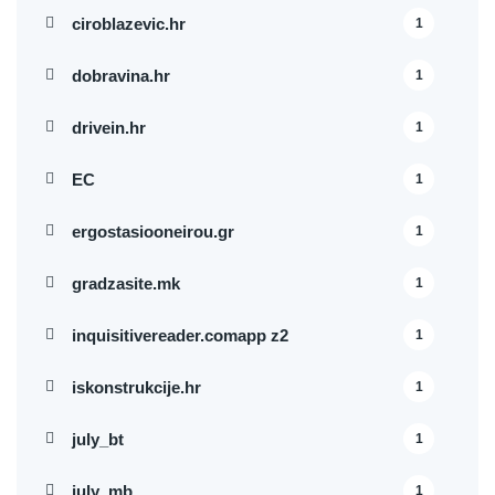
ciroblazevic.hr
1
dobravina.hr
1
drivein.hr
1
EC
1
ergostasiooneirou.gr
1
gradzasite.mk
1
inquisitivereader.comapp z2
1
iskonstrukcije.hr
1
july_bt
1
july_mb
1