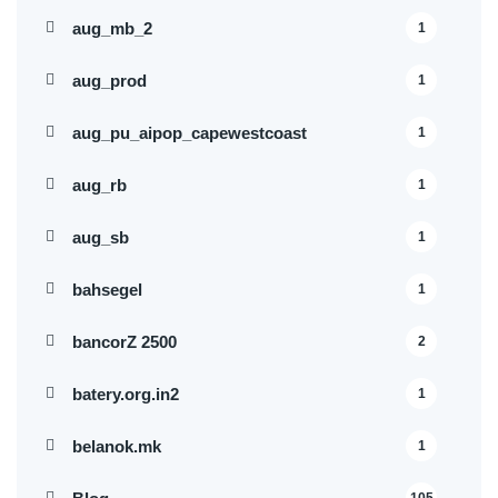
aug_mb_2
1
aug_prod
1
aug_pu_aipop_capewestcoast
1
aug_rb
1
aug_sb
1
bahsegel
1
bancorZ 2500
2
batery.org.in2
1
belanok.mk
1
105