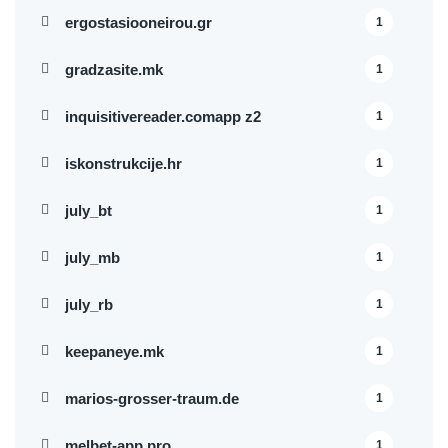
ergostasiooneirou.gr
1
gradzasite.mk
1
inquisitivereader.comapp z2
1
iskonstrukcije.hr
1
july_bt
1
july_mb
1
july_rb
1
keepaneye.mk
1
marios-grosser-traum.de
1
melbet-app.pro
1