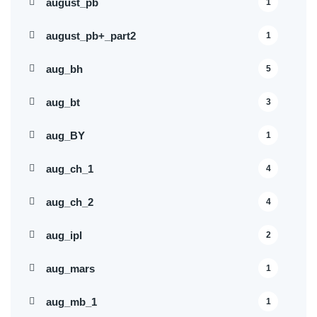
august_pb
1
august_pb+_part2
1
aug_bh
5
aug_bt
3
aug_BY
1
aug_ch_1
4
aug_ch_2
4
aug_ipl
2
aug_mars
1
aug_mb_1
1