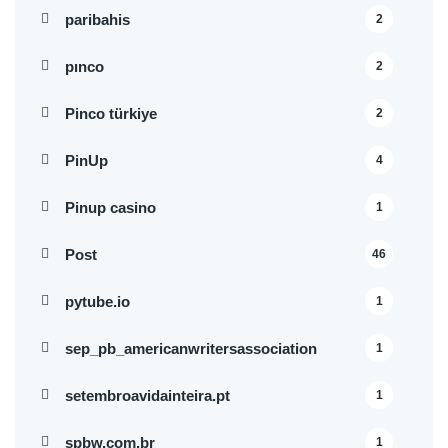
paribahis
2
pınco
2
Pinco türkiye
2
PinUp
4
Pinup casino
1
Post
46
pytube.io
1
sep_pb_americanwritersassociation
1
setembroavidainteira.pt
1
spbw.com.br
1