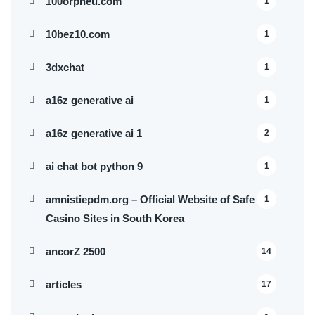
100orpheu.com
1
10bez10.com
1
3dxchat
1
a16z generative ai
1
a16z generative ai 1
2
ai chat bot python 9
1
amnistiepdm.org – Official Website of Safe
1
Casino Sites in South Korea
ancorZ 2500
14
articles
17