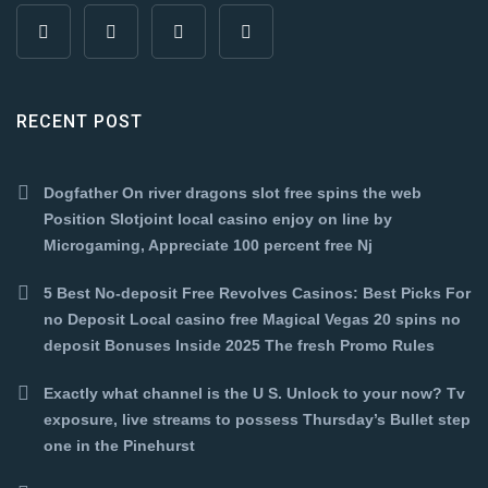
RECENT POST
Dogfather On river dragons slot free spins the web
Position Slotjoint local casino enjoy on line by
Microgaming, Appreciate 100 percent free Nj
5 Best No-deposit Free Revolves Casinos: Best Picks For
no Deposit Local casino free Magical Vegas 20 spins no
deposit Bonuses Inside 2025 The fresh Promo Rules
Exactly what channel is the U S. Unlock to your now? Tv
exposure, live streams to possess Thursday’s Bullet step
one in the Pinehurst