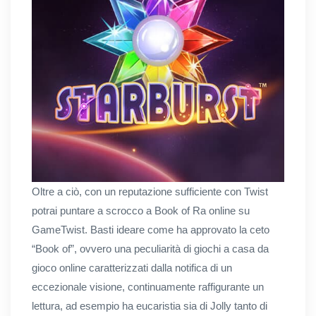
Oltre a ciò, con un reputazione sufficiente con Twist
potrai puntare a scrocco a Book of Ra online su
GameTwist. Basti ideare come ha approvato la ceto
“Book of”, ovvero una peculiarità di giochi a casa da
gioco online caratterizzati dalla notifica di un
eccezionale visione, continuamente raffigurante un
lettura, ad esempio ha eucaristia sia di Jolly tanto di