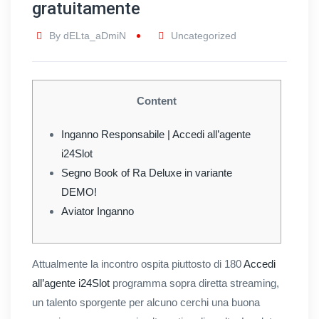
gratuitamente
By
dELta_aDmiN
Uncategorized
Content
Inganno Responsabile | Accedi all’agente
i24Slot
Segno Book of Ra Deluxe in variante
DEMO!
Aviator Inganno
Attualmente la incontro ospita piuttosto di 180
Accedi
all’agente i24Slot
programma sopra diretta streaming,
un talento sporgente per alcuno cerchi una buona