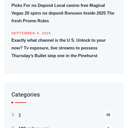
Picks For no Deposit Local casino free Magical
Vegas 20 spins no deposit Bonuses Inside 2025 The
fresh Promo Rules
SEPTEMBER 4, 2025
Exactly what channel is the U S. Unlock to your
now? Tv exposure, live streams to possess
Thursday’s Bullet step one in the Pinehurst
Categories
1
26