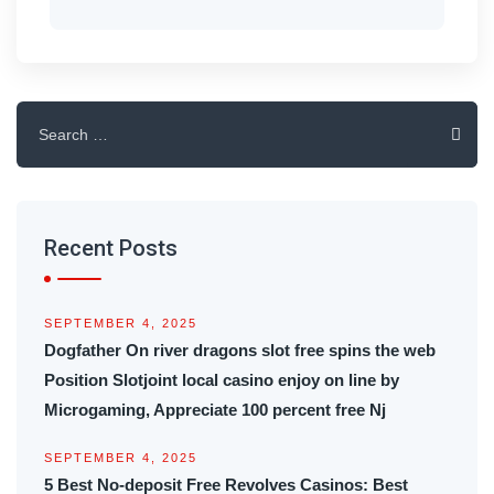
Search
for:
Recent Posts
SEPTEMBER 4, 2025
Dogfather On river dragons slot free spins the web
Position Slotjoint local casino enjoy on line by
Microgaming, Appreciate 100 percent free Nj
SEPTEMBER 4, 2025
5 Best No-deposit Free Revolves Casinos: Best