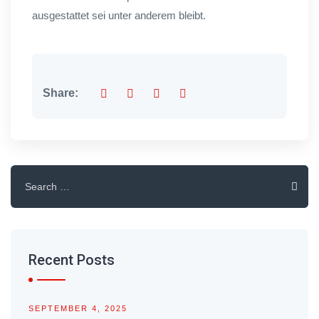
ausgestattet sei unter anderem bleibt.
Share:
Search
for:
Recent Posts
SEPTEMBER 4, 2025