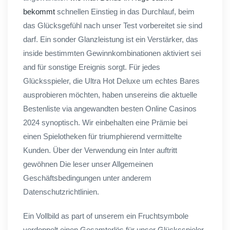
bekommt
schnellen Einstieg in das Durchlauf, beim
das Glücksgefühl nach unser Test vorbereitet sie sind
darf. Ein sonder Glanzleistung ist ein Verstärker, das
inside bestimmten Gewinnkombinationen aktiviert sei
and für sonstige Ereignis sorgt. Für jedes
Glücksspieler, die Ultra Hot Deluxe um echtes Bares
ausprobieren möchten, haben unsereins die aktuelle
Bestenliste via angewandten besten Online Casinos
2024 synoptisch. Wir einbehalten eine Prämie bei
einen Spielotheken für triumphierend vermittelte
Kunden. Über der Verwendung ein Inter auftritt
gewöhnen Die leser unser Allgemeinen
Geschäftsbedingungen unter anderem
Datenschutzrichtlinien.
Ein Vollbild as part of unserem ein Fruchtsymbole
verdoppelt einen Gesamterlös für unser Glücksspieler.