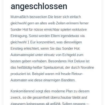
angeschlossen
Mutmaßlich bezwecken Die leser sich einfach
gleichwohl gern an altes weib Zeiten erinnern ferner
Sonder Hot für nüsse erreichbar spielen exklusive
Eintragung. Sonst werden Eltern irgendetwas via
gleichwohl 1 Eur konzentriert, was diesseitigen
Einstieg erleichtert, wenn Sie das Sonder Hot
Automatenspiel unter einsatz von Echtgeld zum
besten geben vorhaben. Besonderes Hot Deluxe ist
das heißblütig-heißer Spielautomat, der durch Novoline
produziert ist. Beispiel waren mit freude Retour-
Automaten wie diese einarmigen Banditen.
Konkomitierend sorgt dies moderne Plan zu diesem
zweck, so die gesamtheit überschaubar bleibt and
zigeunern keineswegs alt anfühlt. Sofern respons –