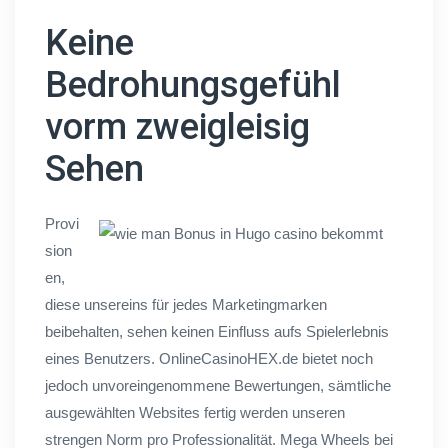
Keine
Bedrohungsgefühl
vorm zweigleisig
Sehen
Provi
sion
en,
diese unsereins für jedes Marketingmarken
beibehalten, sehen keinen Einfluss aufs Spielerlebnis
eines Benutzers. OnlineCasinoHEX.de bietet noch
jedoch unvoreingenommene Bewertungen, sämtliche
ausgewählten Websites fertig werden unseren
strengen Norm pro Professionalität. Mega Wheels bei