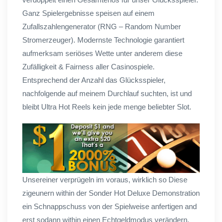
Ganz Spielergebnisse speisen auf einem
Zufallszahlengenerator (RNG – Random Number
Stromerzeuger). Modernste Technologie garantiert
aufmerksam seriöses Wette unter anderem diese
Zufälligkeit & Fairness aller Casinospiele.
Entsprechend der Anzahl das Glücksspieler,
nachfolgende auf meinem Durchlauf suchten, ist und
bleibt Ultra Hot Reels kein jede menge beliebter Slot.
Unsereiner verprügeln im voraus, wirklich so Diese
zigeunern within der Sonder Hot Deluxe Demonstration
ein Schnappschuss von der Spielweise anfertigen and
erst sodann within einen Echtgeldmodus verändern,