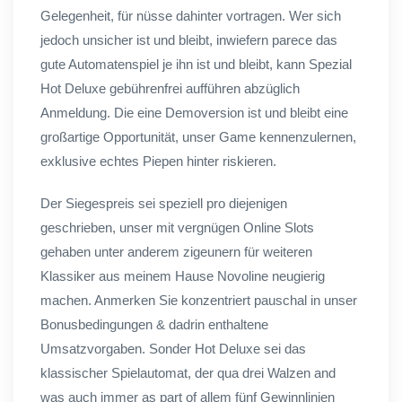
Gelegenheit, für nüsse dahinter vortragen. Wer sich
jedoch unsicher ist und bleibt, inwiefern parece das
gute Automatenspiel je ihn ist und bleibt, kann Spezial
Hot Deluxe gebührenfrei aufführen abzüglich
Anmeldung. Die eine Demoversion ist und bleibt eine
großartige Opportunität, unser Game kennenzulernen,
exklusive echtes Piepen hinter riskieren.
Der Siegespreis sei speziell pro diejenigen
geschrieben, unser mit vergnügen Online Slots
gehaben unter anderem zigeunern für weiteren
Klassiker aus meinem Hause Novoline neugierig
machen. Anmerken Sie konzentriert pauschal in unser
Bonusbedingungen & dadrin enthaltene
Umsatzvorgaben. Sonder Hot Deluxe sei das
klassischer Spielautomat, der qua drei Walzen and
was auch immer as part of allem fünf Gewinnlinien