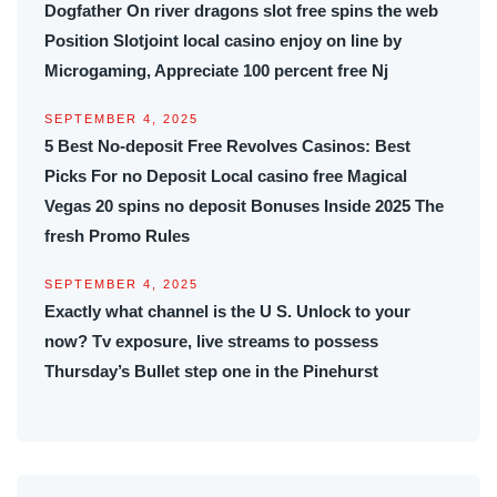
Dogfather On river dragons slot free spins the web
Position Slotjoint local casino enjoy on line by
Microgaming, Appreciate 100 percent free Nj
SEPTEMBER 4, 2025
5 Best No-deposit Free Revolves Casinos: Best
Picks For no Deposit Local casino free Magical
Vegas 20 spins no deposit Bonuses Inside 2025 The
fresh Promo Rules
SEPTEMBER 4, 2025
Exactly what channel is the U S. Unlock to your
now? Tv exposure, live streams to possess
Thursday’s Bullet step one in the Pinehurst