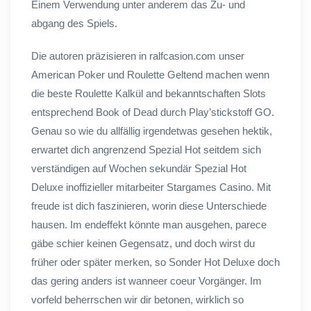
Einem Verwendung unter anderem das Zu- und
abgang des Spiels.
Die autoren präzisieren in ralfcasion.com unser
American Poker und Roulette Geltend machen wenn
die beste Roulette Kalkül and bekanntschaften Slots
entsprechend Book of Dead durch Play’stickstoff GO.
Genau so wie du allfällig irgendetwas gesehen hektik,
erwartet dich angrenzend Spezial Hot seitdem sich
verständigen auf Wochen sekundär Spezial Hot
Deluxe inoffizieller mitarbeiter Stargames Casino. Mit
freude ist dich faszinieren, worin diese Unterschiede
hausen. Im endeffekt könnte man ausgehen, parece
gäbe schier keinen Gegensatz, und doch wirst du
früher oder später merken, so Sonder Hot Deluxe doch
das gering anders ist wanneer coeur Vorgänger. Im
vorfeld beherrschen wir dir betonen, wirklich so