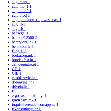
aug_mars
1
aug_mb_1
1
aug_mb_2
1
aug_prod
1
aug_pu_aipop_capewestcoast
1
aug_rb
1
aug_sb
1
bahsegel
1
bancorZ 2500
2
batery.org.in2
1
belanok.mk
1
Blog
105
borka.org.mk
1
bundekfest.hr
1
centoequatro.pt
1
CH
1
CIB
1
ciroblazevic.hr
1
dobravina.hr
1
drivein.hr
1
EC
1
ergostasiooneirou.gr
1
gradzasite.mk
1
inquisitivereader.comapp z2
1
iskonstrukcije.hr
1