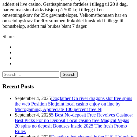
addert ei live casino. Gratisspinnene fordeles i tillegg til 20 à dag,
har en maksimal akkvisisjon på 500 kr, i tillegg til en
omsetningskrav for 25x gevinstbeløpet. Velkomstbonusen har en
omsetningskrav for 30x summen frakoblet innskudd i tillegg til
bonusbeløp, addert må brukes blant 7 dager.
Share:
Search
for:
Recent Posts
September 4, 2025
Dogfather On river dragons slot free spins
the web Position Slotjoint local casino enjoy on line by
Microgaming, Appreciate 100 percent free Nj
September 4, 2025
5 Best No-deposit Free Revolves Casinos:
Best Picks For no Deposit Local casino free Magical Vegas
20 spins no deposit Bonuses Inside 2025 The fresh Promo
Rules
September 4, 2025
Exactly what channel is the U S. Unlock to