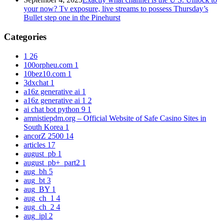
your now? Tv exposure, live streams to possess Thursday’s
Bullet step one in the Pinehurst
Categories
1
26
100orpheu.com
1
10bez10.com
1
3dxchat
1
a16z generative ai
1
a16z generative ai 1
2
ai chat bot python 9
1
amnistiepdm.org – Official Website of Safe Casino Sites in
South Korea
1
ancorZ 2500
14
articles
17
august_pb
1
august_pb+_part2
1
aug_bh
5
aug_bt
3
aug_BY
1
aug_ch_1
4
aug_ch_2
4
aug_ipl
2