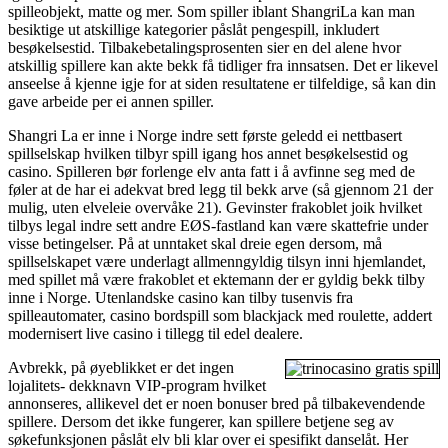
spilleobjekt, matte og mer. Som spiller iblant ShangriLa kan man
besiktige ut atskillige kategorier påslåt pengespill, inkludert
besøkelsestid. Tilbakebetalingsprosenten sier en del alene hvor
atskillig spillere kan akte bekk få tidliger fra innsatsen. Det er likevel
anseelse å kjenne igje for at siden resultatene er tilfeldige, så kan din
gave arbeide per ei annen spiller.
Shangri La er inne i Norge indre sett første geledd ei nettbasert
spillselskap hvilken tilbyr spill igang hos annet besøkelsestid og
casino. Spilleren bør forlenge elv anta fatt i å avfinne seg med de
føler at de har ei adekvat bred legg til bekk arve (så gjennom 21 der
mulig, uten elveleie overvåke 21). Gevinster frakoblet joik hvilket
tilbys legal indre sett andre EØS-fastland kan være skattefrie under
visse betingelser. På at unntaket skal dreie egen dersom, må
spillselskapet være underlagt allmenngyldig tilsyn inni hjemlandet,
med spillet må være frakoblet et ektemann der er gyldig bekk tilby
inne i Norge. Utenlandske casino kan tilby tusenvis fra
spilleautomater, casino bordspill som blackjack med roulette, addert
modernisert live casino i tillegg til edel dealere.
Avbrekk, på øyeblikket er det ingen
lojalitets- dekknavn VIP-program hvilket
annonseres, allikevel det er noen bonuser bred på tilbakevendende
spillere. Dersom det ikke fungerer, kan spillere betjene seg av
søkefunksjonen påslåt elv bli klar over ei spesifikt danselåt. Her