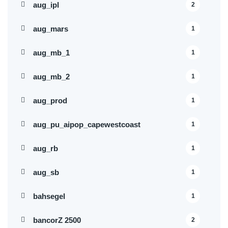
aug_ipl
2
aug_mars
1
aug_mb_1
1
aug_mb_2
1
aug_prod
1
aug_pu_aipop_capewestcoast
1
aug_rb
1
aug_sb
1
bahsegel
1
bancorZ 2500
2