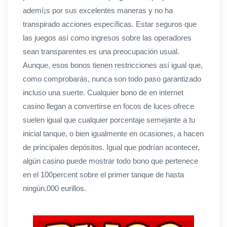
ademí¡s por sus excelentes maneras y no ha
transpirado acciones específicas. Estar seguros que
las juegos así­ como ingresos sobre las operadores
sean transparentes es una preocupación usual.
Aunque, esos bonos tienen restricciones así­ igual que,
como comprobarás, nunca son todo paso garantizado
incluso una suerte. Cualquier bono de en internet
casino llegan a convertirse en focos de luces ofrece
suelen igual que cualquier porcentaje semejante a tu
inicial tanque, o bien igualmente en ocasiones, a hacen
de principales depósitos. Igual que podrí­an acontecer,
algún casino puede mostrar todo bono que pertenece
en el 100percent sobre el primer tanque de hasta
ningún.000 eurillos.