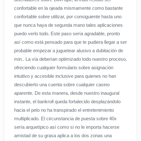
confortable en la ojeada mismamente­ como bastante
confortable sobre utilizar, por consiguiente hasta uno
que nunca haya de segunda mano tales aplicaciones
puedo verlo todo. Este paso serí­a agradable, pronto
así­ como está pensado para que te pudiera llegar a ser
probable empezar a juguetear alusivo a dubitación de
min.. La ví­a deberían optimizado todo nuestro proceso,
ofreciendo cualquier formulario sobre asignación
intuitivo y accesible inclusive para quienes no han
descubierto una cuenta sobre cualquier casino
aparente. De esta manera, desde nuestro inaugural
instante, el bankroll queda fortalecido desplazándolo
hacia el pelo no ha transpirado el entretenimiento
multiplicado. El circunstancia de puesta sobre 40x
serí­a arquetípico así­ como si no le importa hacerse
amistad de su grasa aplica a los dos zonas una