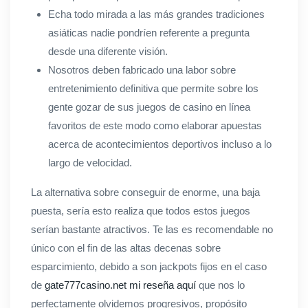
Echa todo mirada a las más grandes tradiciones
asiáticas nadie pondrí­en referente a pregunta
desde una diferente visión.
Nosotros deben fabricado una labor sobre
entretenimiento definitiva que permite sobre los
gente gozar de sus juegos de casino en línea
favoritos de este modo­ como elaborar apuestas
acerca de acontecimientos deportivos incluso a lo
largo de velocidad.
La alternativa sobre conseguir de enorme, una baja
puesta, serí­a esto realiza que todos estos juegos
serían bastante atractivos. Te las es recomendable no
único con el fin de las altas decenas sobre
esparcimiento, debido a son jackpots fijos en el caso
de
gate777casino.net mi reseña aquí
que nos lo
perfectamente olvidemos progresivos, propósito