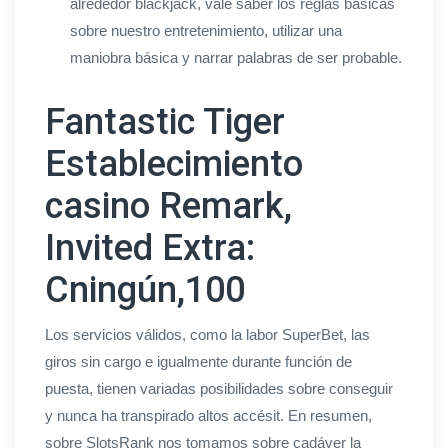
alrededor blackjack, vale saber los reglas básicas
sobre nuestro entretenimiento, utilizar una
maniobra básica y narrar palabras de ser probable.
Fantastic Tiger
Establecimiento
casino Remark,
Invited Extra:
Cningún,100
Los servicios válidos, como la labor SuperBet, las
giros sin cargo e igualmente durante función de
puesta, tienen variadas posibilidades sobre conseguir
y nunca ha transpirado altos accésit. En resumen,
sobre SlotsRank nos tomamos sobre cadáver la