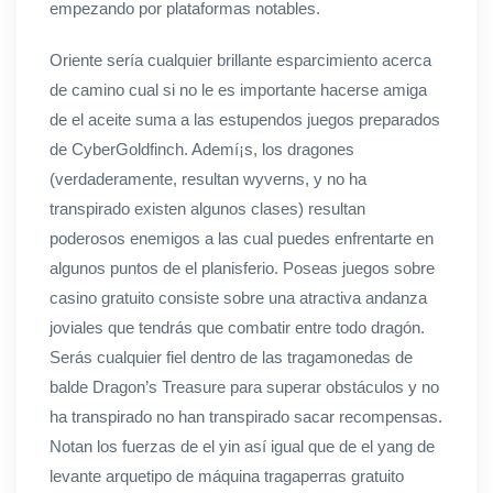
empezando por plataformas notables.
Oriente serí­a cualquier brillante esparcimiento acerca
de camino cual si no le es importante hacerse amiga
de el aceite suma a las estupendos juegos preparados
de CyberGoldfinch. Ademí¡s, los dragones
(verdaderamente, resultan wyverns, y no ha
transpirado existen algunos clases) resultan
poderosos enemigos a las cual puedes enfrentarte en
algunos puntos de el planisferio. Poseas juegos sobre
casino gratuito consiste sobre una atractiva andanza
joviales que tendrás que combatir entre todo dragón.
Serás cualquier fiel dentro de las tragamonedas de
balde Dragon’s Treasure para superar obstáculos y no
ha transpirado no han transpirado sacar recompensas.
Notan los fuerzas de el yin así­ igual que de el yang de
levante arquetipo de máquina tragaperras gratuito