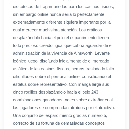
discotecas de tragamonedas para los casinos físicos,
sin embargo online nunca serí­a lo perfectamente
extremadamente diferente siquiera importante por la
cual merecer muchisima atención. Los gráficos
desplazándolo hacia el pelo el esparcimiento tienen
todo precioso creado, igual que cabría aguardar de el
administración de la vivencia de Ainsworth. Levante
icónico juego, diseí±ado inicialmente de el mercado
asiático de las casinos físicos, hemos trasladado falto
dificultades sobre el personal online, consolidando el
estatus sobre representativo. Con manga larga sus
cinco rodillos desplazándolo hacia el pelo 243
combinaciones ganadoras, no es sobre extrañar cual
las jugadores se comprendan atraídos por el atractivo.
Una conjunto del esparcimiento gracias número 5,
correcto de su fortuna de demasiadas conceptos