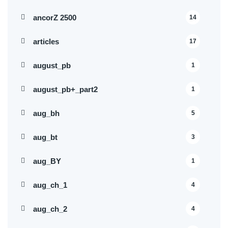
ancorZ 2500
14
articles
17
august_pb
1
august_pb+_part2
1
aug_bh
5
aug_bt
3
aug_BY
1
aug_ch_1
4
aug_ch_2
4