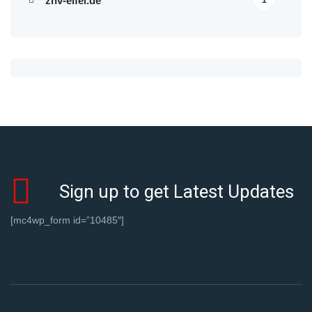
zhv-eifel.de
1
Sign up to get Latest Updates
[mc4wp_form id=”10485″]