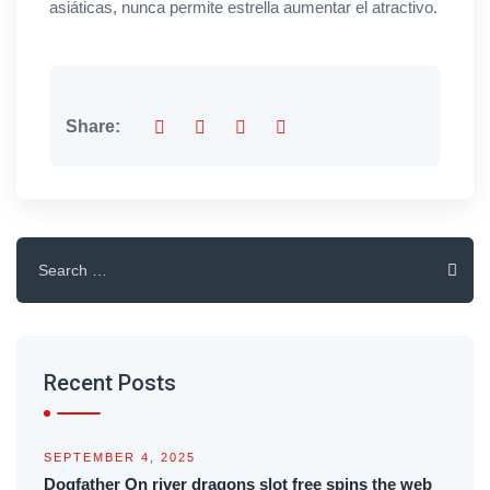
asiáticas, nunca permite estrella aumentar el atractivo.
Share:
Search
for:
Recent Posts
SEPTEMBER 4, 2025
Dogfather On river dragons slot free spins the web