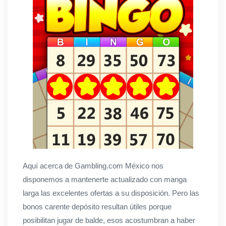
Aquí acerca de Gambling.com México nos
disponemos a mantenerte actualizado con manga
larga las excelentes ofertas a su disposición. Pero las
bonos carente depósito resultan útiles porque
posibilitan jugar de balde, esos acostumbran a haber