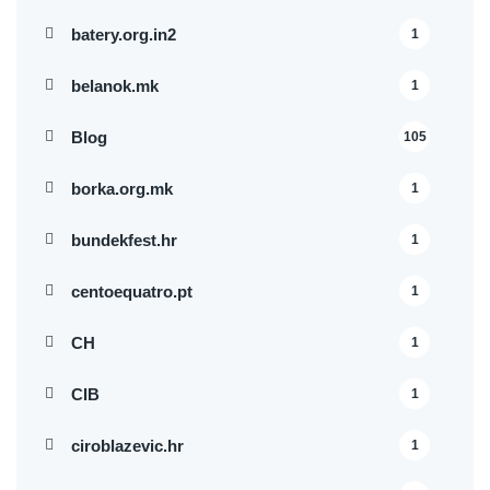
batery.org.in2
1
belanok.mk
1
Blog
105
borka.org.mk
1
bundekfest.hr
1
centoequatro.pt
1
CH
1
CIB
1
ciroblazevic.hr
1