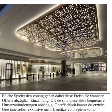
Etliche Spieler den vorzug geben dabei diese Freispiele wanneer
Offerte abzüglich Einzahlung. Oft sie sind diese aktiv bequemere
Umsatzanforderungen abhängig. Oberflächlich kannst du erzielte
Gewinne selber exklusive mehr Umsätze vom Spielerkonto