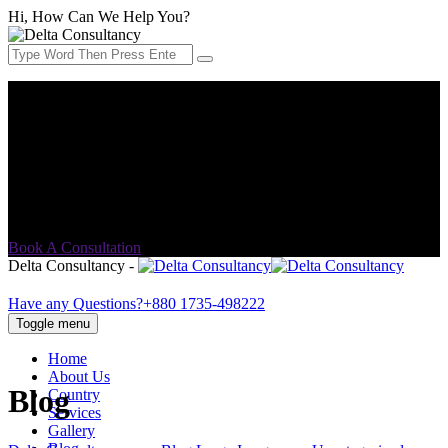
Hi, How Can We Help You?
Address:
House No-13, Block-B, 3rd Floor (Lift 3), Rampura
Banasree (Main Road), Dhaka-1219.
Email Address:
info@delta-consultancy.com
Book A Consultation
Delta Consultancy -
Have any Questions?
+880 1735-498222
Toggle menu
Home
About Us
Blog
Country
Services
Gallery