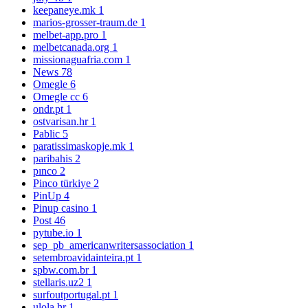
keepaneye.mk
1
marios-grosser-traum.de
1
melbet-app.pro
1
melbetcanada.org
1
missionaguafria.com
1
News
78
Omegle
6
Omegle cc
6
ondr.pt
1
ostvarisan.hr
1
Pablic
5
paratissimaskopje.mk
1
paribahis
2
pınco
2
Pinco türkiye
2
PinUp
4
Pinup casino
1
Post
46
pytube.io
1
sep_pb_americanwritersassociation
1
setembroavidainteira.pt
1
spbw.com.br
1
stellaris.uz2
1
surfoutportugal.pt
1
ulola.hr
1