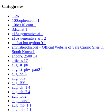
Categories
1
26
100orpheu.com
1
10bez10.com
1
3dxchat
1
a16z generative ai
1
a16z generative ai 1
2
ai chat bot python 9
1
amnistiepdm.org – Official Website of Safe Casino Sites in
South Korea
1
ancorZ 2500
14
articles
17
august_pb
1
august_pb+_part2
1
aug_bh
5
aug_bt
3
aug_BY
1
aug_ch_1
4
aug_ch_2
4
aug_ipl
2
aug_mars
1
aug_mb_1
1
aug_mb_2
1