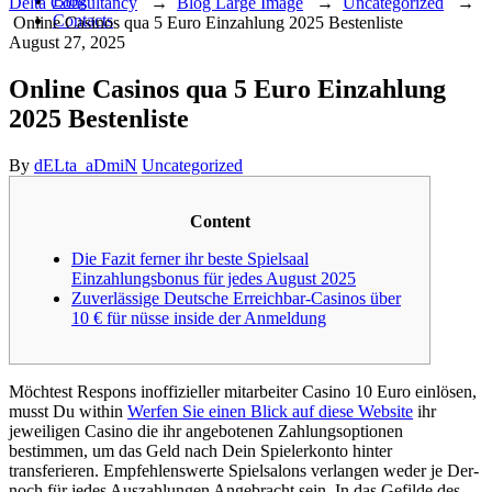
Blog
Delta Consultancy
→
Blog Large Image
→
Uncategorized
→
Contacts
Online Casinos qua 5 Euro Einzahlung 2025 Bestenliste
August 27, 2025
Online Casinos qua 5 Euro Einzahlung
2025 Bestenliste
Author
Categories
By
dELta_aDmiN
Uncategorized
Content
Die Fazit ferner ihr beste Spielsaal
Einzahlungsbonus für jedes August 2025
Zuverlässige Deutsche Erreichbar-Casinos über
10 € für nüsse inside der Anmeldung
Möchtest Respons inoffizieller mitarbeiter Casino 10 Euro einlösen,
musst Du within
Werfen Sie einen Blick auf diese Website
ihr
jeweiligen Casino die ihr angebotenen Zahlungsoptionen
bestimmen, um das Geld nach Dein Spielerkonto hinter
transferieren. Empfehlenswerte Spielsalons verlangen weder je Der-
noch für jedes Auszahlungen Angebracht sein.
In das Gefilde des