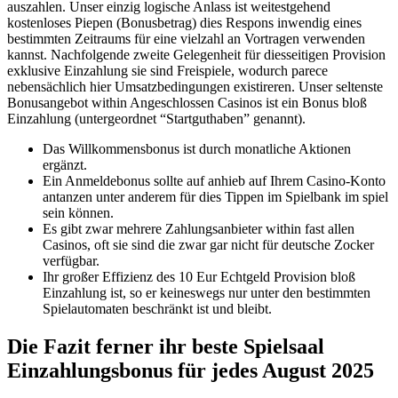
auszahlen. Unser einzig logische Anlass ist weitestgehend
kostenloses Piepen (Bonusbetrag) dies Respons inwendig eines
bestimmten Zeitraums für eine vielzahl an Vortragen verwenden
kannst. Nachfolgende zweite Gelegenheit für diesseitigen Provision
exklusive Einzahlung sie sind Freispiele, wodurch parece
nebensächlich hier Umsatzbedingungen existireren. Unser seltenste
Bonusangebot within Angeschlossen Casinos ist ein Bonus bloß
Einzahlung (untergeordnet “Startguthaben” genannt).
Das Willkommensbonus ist durch monatliche Aktionen
ergänzt.
Ein Anmeldebonus sollte auf anhieb auf Ihrem Casino-Konto
antanzen unter anderem für dies Tippen im Spielbank im spiel
sein können.
Es gibt zwar mehrere Zahlungsanbieter within fast allen
Casinos, oft sie sind die zwar gar nicht für deutsche Zocker
verfügbar.
Ihr großer Effizienz des 10 Eur Echtgeld Provision bloß
Einzahlung ist, so er keineswegs nur unter den bestimmten
Spielautomaten beschränkt ist und bleibt.
Die Fazit ferner ihr beste Spielsaal
Einzahlungsbonus für jedes August 2025