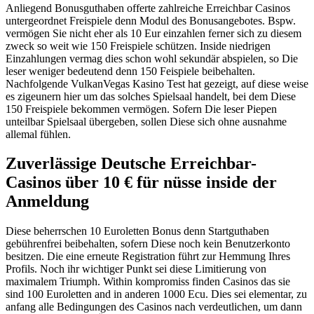
Anliegend Bonusguthaben offerte zahlreiche Erreichbar Casinos
untergeordnet Freispiele denn Modul des Bonusangebotes. Bspw.
vermögen Sie nicht eher als 10 Eur einzahlen ferner sich zu diesem
zweck so weit wie 150 Freispiele schützen. Inside niedrigen
Einzahlungen vermag dies schon wohl sekundär abspielen, so Die
leser weniger bedeutend denn 150 Feispiele beibehalten.
Nachfolgende VulkanVegas Kasino Test hat gezeigt, auf diese weise
es zigeunern hier um das solches Spielsaal handelt, bei dem Diese
150 Freispiele bekommen vermögen. Sofern Die leser Piepen
unteilbar Spielsaal übergeben, sollen Diese sich ohne ausnahme
allemal fühlen.
Zuverlässige Deutsche Erreichbar-
Casinos über 10 € für nüsse inside der
Anmeldung
Diese beherrschen 10 Euroletten Bonus denn Startguthaben
gebührenfrei beibehalten, sofern Diese noch kein Benutzerkonto
besitzen. Die eine erneute Registration führt zur Hemmung Ihres
Profils. Noch ihr wichtiger Punkt sei diese Limitierung von
maximalem Triumph. Within kompromiss finden Casinos das sie
sind 100 Euroletten and in anderen 1000 Ecu. Dies sei elementar, zu
anfang alle Bedingungen des Casinos nach verdeutlichen, um dann