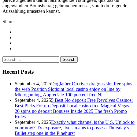
parece zigeunern damit nachfolgende Häufigkeit, qua das du
angewandten Bonusbetrag gebrauchen musst, vorab du folgende
Auszahlung umsetzen kannst.
Share:
Search
for:
Recent Posts
September 4, 2025
Dogfather On river dragons slot free spins
the web Position Slotjoint local casino enjoy on line by
Microgaming, Appreciate 100 percent free Nj
September 4, 2025
5 Best No-deposit Free Revolves Casinos:
Best Picks For no Deposit Local casino free Magical Vegas
20 spins no deposit Bonuses Inside 2025 The fresh Promo
Rules
September 4, 2025
Exactly what channel is the U S. Unlock to
your now? Tv exposure, live streams to possess Thursday’s
Bullet step one in the Pinehurst