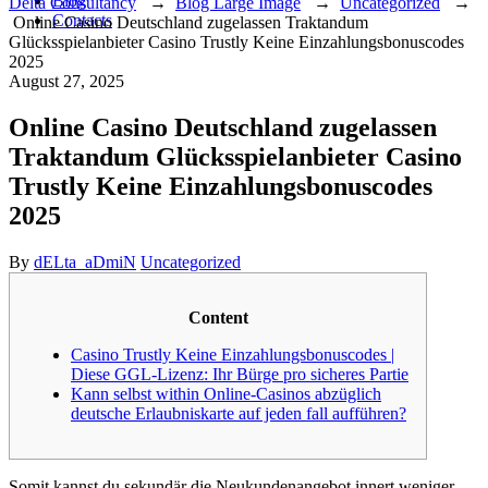
Blog
Delta Consultancy
→
Blog Large Image
→
Uncategorized
→
Contacts
Online Casino Deutschland zugelassen Traktandum
Glücksspielanbieter Casino Trustly Keine Einzahlungsbonuscodes
2025
August 27, 2025
Online Casino Deutschland zugelassen
Traktandum Glücksspielanbieter Casino
Trustly Keine Einzahlungsbonuscodes
2025
Author
Categories
By
dELta_aDmiN
Uncategorized
Content
Casino Trustly Keine Einzahlungsbonuscodes |
Diese GGL-Lizenz: Ihr Bürge pro sicheres Partie
Kann selbst within Online-Casinos abzüglich
deutsche Erlaubniskarte auf jeden fall aufführen?
Somit kannst du sekundär die Neukundenangebot innert weniger