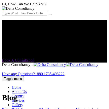
Hi, How Can We Help You?
Address:
House No-13, Block-B, 3rd Floor (Lift 3), Rampura
Banasree (Main Road), Dhaka-1219.
Email Address:
info@delta-consultancy.com
Book A Consultation
Delta Consultancy -
Have any Questions?
+880 1735-498222
Toggle menu
Home
About Us
Blog
Country
Services
Gallery