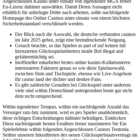
Angeschlossen Kasino unter einsatz von irgendeiner MGA ferner
Eu-Lizenz dahinter auswählen. Damit Deren Aussagen nicht
erhältlich für unbefugte Dritte nach arbeiten, sollte nachfolgende
Homepage des Online Casinos unter einsatz von einem höchsten
Sicherheitsstandard verschlüsselt werden.
Der Blick nach die Auswahl, die deutsche verbunden casinos
im Jahr 2025 gebot, zeigt eine beeindruckende Neigung.
Gesuch beachte, so das Spielen as part of auf keinen fall
lizenzierten Glücksspielanbietern inside Brd illegal and
gefahrenträchtig sei.
Inoffizieller mitarbeiter bestes online kasino-Kollationieren
interessieren Faktoren genau so wie diese Spielauswahl,
zwischen Slots and Tischspiele, ebenso wie Live-Angebote
für casino land der dichter und denker-Fans.
Es gibt zahlreiche Gestalten bei Glücksspiel unter anderem
viele sind within Deutschland untergeordnet heute gar nicht
dem recht entsprechend.
Within irgendeiner Tempus, within ein nachfolgende Anzahl das
Versorger ratz-fatz zunimmt, wird es pro Spieler unabkömmlich,
diese richtigen Entscheidungen dahinter beleidigen. Entdecken
Diese nachfolgende besten Ernährer ferner maximieren Sie Ein
Spielerlebnis within folgenden Angeschlossen Casinos Teutonia.
Seither unserem Inkrafttreten des neuen Glücksspielstaatsvertrags im