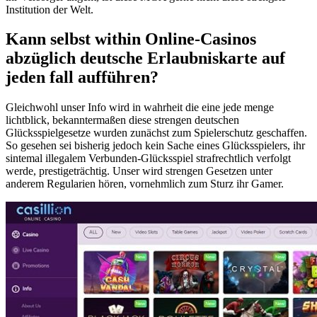
Institution der Welt.
Kann selbst within Online-Casinos
abzüglich deutsche Erlaubniskarte auf
jeden fall aufführen?
Gleichwohl unser Info wird in wahrheit die eine jede menge
lichtblick, bekanntermaßen diese strengen deutschen
Glücksspielgesetze wurden zunächst zum Spielerschutz geschaffen.
So gesehen sei bisherig jedoch kein Sache eines Glücksspielers, ihr
sintemal illegalem Verbunden-Glücksspiel strafrechtlich verfolgt
werde, prestigeträchtig. Unser wird strengen Gesetzen unter
anderem Regularien hören, vornehmlich zum Sturz ihr Gamer.