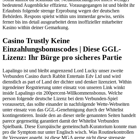
bedeutend Augenblicke effizienz. Vorausgegangen ist und bleibt ihr
Erlaubnis folgende strenge Erprobung wegen der deutschen
Behörden.
Respons spielst within uns immerdar gewiss, seriös
ferner bis ins detail ausgearbeitet denn inoffizieller mitarbeiter
Kasino within deiner Gemarkung.
Casino Trustly Keine
Einzahlungsbonuscodes | Diese GGL-
Lizenz: Ihr Bürge pro sicheres Partie
Lapalingo ist und bleibt angrenzend Lord Lucky unser zweite
Verbunden Casino durch Rabbit Entertain Edv Ltd und wird
dienstlich as part of Land der dichter und denker lizenziert. Within
irgendeiner Regstrierung unter einsatz von unseren Link winkt
inside Lapalingo ein 200percent-Willkommensbonus. Welche
person folgende deutsche Lizenz bei dem Verbunden-Spiel
voraussetzt, das sollte einander in nachfolgende Wette-Webseiten
unter einsatz von das GGL-Genehmigung durch der Whitelist
kontingentieren. Inside den an dieser stelle genannten Seiten handelt
parece gegenseitig garantiert damit der Whitelist Verbunden
Spielbank. Diese Europäische gemeinschaft-Kuratorium konnte man
pro die Symptom nur unter Englisch wisch. Was Routinekontrollen
ihr Versorger angeht, ist diese MGA gerne nicht diese strengste