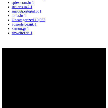
spbw.com.br
1
stellaris.uz2
1
surfoutportugal.pt
1
ulola.hr
1
Uncategorized
10,033
voziodsrce.mk
1
xamou.gr
1
zhv-eifel.de
1
Sign up to get Latest Updates
[mc4wp_form id=”10485″]
Visa Consulting & Coaching Training provide with a great place to
Service, whether you are there to burn off some calories or are.