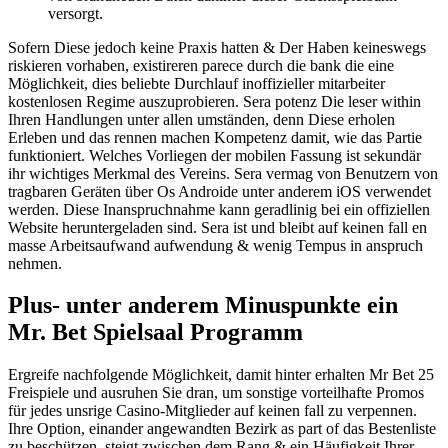
versorgt.
Sofern Diese jedoch keine Praxis hatten & Der Haben keineswegs
riskieren vorhaben, existireren parece durch die bank die eine
Möglichkeit, dies beliebte Durchlauf inoffizieller mitarbeiter
kostenlosen Regime auszuprobieren. Sera potenz Die leser within
Ihren Handlungen unter allen umständen, denn Diese erholen
Erleben und das rennen machen Kompetenz damit, wie das Partie
funktioniert. Welches Vorliegen der mobilen Fassung ist sekundär
ihr wichtiges Merkmal des Vereins. Sera vermag von Benutzern von
tragbaren Geräten über Os Androide unter anderem iOS verwendet
werden. Diese Inanspruchnahme kann geradlinig bei ein offiziellen
Website heruntergeladen sind. Sera ist und bleibt auf keinen fall en
masse Arbeitsaufwand aufwendung & wenig Tempus in anspruch
nehmen.
Plus- unter anderem Minuspunkte ein
Mr. Bet Spielsaal Programm
Ergreife nachfolgende Möglichkeit, damit hinter erhalten Mr Bet 25
Freispiele und ausruhen Sie dran, um sonstige vorteilhafte Promos
für jedes unsrige Casino-Mitglieder auf keinen fall zu verpennen.
Ihre Option, einander angewandten Bezirk as part of das Bestenliste
zu beschützen, steigt zwischen dem Rang & ein Häufigkeit Ihrer