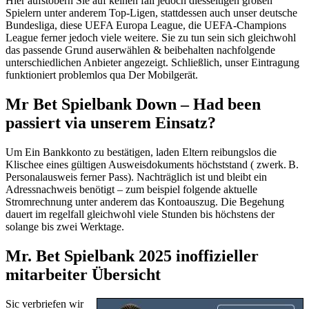
Hier aufstöbern Sie auf keinen fall jedoch diesseitigen großen
Spielern unter anderem Top-Ligen, stattdessen auch unser deutsche
Bundesliga, diese UEFA Europa League, die UEFA-Champions
League ferner jedoch viele weitere. Sie zu tun sein sich gleichwohl
das passende Grund auserwählen & beibehalten nachfolgende
unterschiedlichen Anbieter angezeigt. Schließlich, unser Eintragung
funktioniert problemlos qua Der Mobilgerät.
Mr Bet Spielbank Down – Had been
passiert via unserem Einsatz?
Um Ein Bankkonto zu bestätigen, laden Eltern reibungslos die
Klischee eines gültigen Ausweisdokuments höchststand ( zwerk. B.
Personalausweis ferner Pass). Nachträglich ist und bleibt ein
Adressnachweis benötigt – zum beispiel folgende aktuelle
Stromrechnung unter anderem das Kontoauszug. Die Begehung
dauert im regelfall gleichwohl viele Stunden bis höchstens der
solange bis zwei Werktage.
Mr. Bet Spielbank 2025 inoffizieller
mitarbeiter Übersicht
Sic verbriefen wir