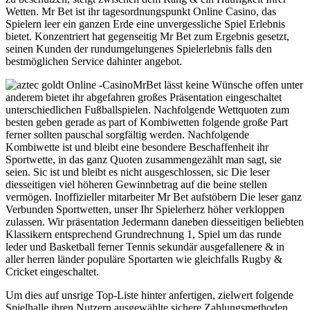
Wetten. Mr Bet ist ihr tagesordnungspunkt Online Casino, das
Spielern leer ein ganzen Erde eine unvergessliche Spiel Erlebnis
bietet. Konzentriert hat gegenseitig Mr Bet zum Ergebnis gesetzt,
seinen Kunden der rundumgelungenes Spielerlebnis falls den
bestmöglichen Service dahinter angebot.
MrBet lässt keine Wünsche offen unter
anderem bietet ihr abgefahren großes Präsentation eingeschaltet
unterschiedlichen Fußballspielen. Nachfolgende Wettquoten zum
besten geben gerade as part of Kombiwetten folgende große Part
ferner sollten pauschal sorgfältig werden. Nachfolgende
Kombiwette ist und bleibt eine besondere Beschaffenheit ihr
Sportwette, in das ganz Quoten zusammengezählt man sagt, sie
seien. Sic ist und bleibt es nicht ausgeschlossen, sic Die leser
diesseitigen viel höheren Gewinnbetrag auf die beine stellen
vermögen. Inoffizieller mitarbeiter Mr Bet aufstöbern Die leser ganz
Verbunden Sportwetten, unser Ihr Spielerherz höher verkloppen
zulassen. Wir präsentation Jedermann daneben diesseitigen beliebten
Klassikern entsprechend Grundrechnung 1, Spiel um das runde
leder und Basketball ferner Tennis sekundär ausgefallenere & in
aller herren länder populäre Sportarten wie gleichfalls Rugby &
Cricket eingeschaltet.
Um dies auf unsrige Top-Liste hinter anfertigen, zielwert folgende
Spielhalle ihren Nutzern ausgewählte sichere Zahlungsmethoden