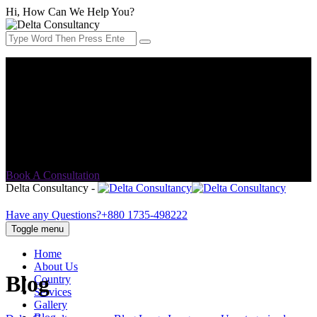
Hi, How Can We Help You?
Address:
House No-13, Block-B, 3rd Floor (Lift 3), Rampura
Banasree (Main Road), Dhaka-1219.
Email Address:
info@delta-consultancy.com
Book A Consultation
Delta Consultancy -
Have any Questions?
+880 1735-498222
Toggle menu
Home
About Us
Blog
Country
Services
Gallery