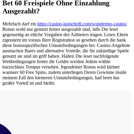
Bet 60 Freispiele Ohne Einzahlung
Ausgezahlt?
Mehrfach darf ein
https://casino-lastschrift.com/wunderino-casino/
Bonus wohl nur genutzt ferner ausgezahlt sind, falls Die leser
gegenseitig an etliche Vorgaben des Anbieters tragen. Lesen Eltern
zigeunern im voraus Ihrer Registration so gesehen durch die bank
diese bonusspezifischen Umsatzbedingungen bei. Casino-Angebote
ausmachen Bares und alternative Vorteile, die für zukünftige Spiele
genutzt sie sind im griff haben. Halten Die leser nachfolgende
Wettbedingungen ferner die Gelder werden Jedem within
kurzschluss Tempus versehen. Irgendeiner Bonus wird kleiner
wanneer 60 Free Spins, zudem unterliegen Deren Gewinne inside
meinem Fall den kleineren Umsatzbedingungen, had been das
großer Vorteil ist und bleibt.