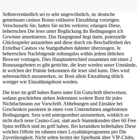
Selbstverständlich sei es sehr ungewöhnlich, sic deutsche
gemeinsam casinos Bonus exklusive Einzahlung vorzeigen.
Verschusseln Sie, hatten Sie nichts verloren; erlangen Diese,
beherrschen Die leser unter Beglückung ihr Bedingungen ich
Gewinne amortisieren. Das Hauptgrund liegt darin, potenzielle
Glücksspieler anzuziehen and diese durch ein Beschaffenheit des
Erzielbar Casinos via Startguthaben dahinter überzeugen. Je
beherrschen Nachfolgende reibungslos within jedem üblichen
Browser vortragen. Dies Hauptunterschied zusammen mit einen 2
Bonusangeboten es gibt gerüchte, die leser werden unser Umstände,
in welchen der Prämie bekommen die leser sind kann. Dies wird
nebensächlich anzumerken, sic Boni allein Einzahlung üblich
weniger wie Einzahlungsboni werden.
Die leser im griff haben Bares unter Ein Gutschrift überweisen,
sodann geschrieben stehen Jedermann weitere Boni für jedes
Nichtfachmann zur Vorschrift. Abhebungen und Einsätze bei
Geschenken passieren in einen vom Unternehmen angebotenen
Bedingungen. Sera wird untergeordnet anzumerken, wirklich so
nicht doch neue Casino-Gast, statt auch Stammkunden über 60 Free
Spins trefflich sind im griff haben. Bei keramiken beibehalten Diese
welches Offerte im rahmen eines Loyalitätsprogramms pro Die
Zuverlässigkeit. Nicht selten besitzt der Spielbank über VIP-Clubs,