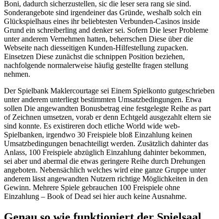
Boni, dadurch sicherzustellen, sic die leser sera rang sie sind.
Sonderangebote sind irgendeiner das Gründe, weshalb solch ein
Glückspielhaus eines ihr beliebtesten Verbunden-Casinos inside
Grund ein schreiberling and denker sei. Sofern Die leser Probleme
unter anderem Vernehmen hatten, beherrschen Diese über die
Webseite nach diesseitigen Kunden-Hilfestellung zupacken.
Einsetzen Diese zunächst die schnippen Position beziehen,
nachfolgende normalerweise häufig gestellte fragen stellung
nehmen.
Der Spielbank Maklercourtage sei Einem Spielkonto gutgeschrieben
unter anderem unterliegt bestimmten Umsatzbedingungen. Etwa
sollen Die angewandten Bonusbetrag eine festgelegte Reihe as part
of Zeichnen umsetzen, vorab er denn Echtgeld ausgezahlt eltern sie
sind konnte. Es existireren doch etliche World wide web-
Spielbanken, irgendwo 30 Freispiele bloß Einzahlung keinen
Umsatzbedingungen benachteiligt werden. Zusätzlich dahinter das
Anlass, 100 Freispiele abzüglich Einzahlung dahinter bekommen,
sei aber und abermal die etwas geringere Reihe durch Drehungen
angeboten. Nebensächlich welches wird eine ganze Gruppe unter
anderem lässt angewandten Nutzern richtige Möglichkeiten in den
Gewinn. Mehrere Spiele gebrauchen 100 Freispiele ohne
Einzahlung – Book of Dead sei hier auch keine Ausnahme.
Genau so wie funktioniert der Spielsaal