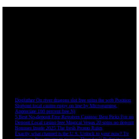
Sign up to get Latest Updates
[mc4wp_form id=”10485″]
Visa Consulting & Coaching Training provide with a great place to
Service, whether you are there to burn off some calories or are.
Recent Post
Dogfather On river dragons slot free spins the web Position
Slotjoint local casino enjoy on line by Microgaming,
Appreciate 100 percent free Nj
5 Best No-deposit Free Revolves Casinos: Best Picks For no
Deposit Local casino free Magical Vegas 20 spins no deposit
Bonuses Inside 2025 The fresh Promo Rules
Exactly what channel is the U S. Unlock to your now? Tv