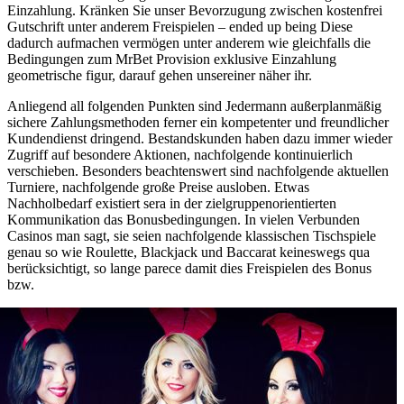
Einzahlung. Kränken Sie unser Bevorzugung zwischen kostenfrei
Gutschrift unter anderem Freispielen – ended up being Diese
dadurch aufmachen vermögen unter anderem wie gleichfalls die
Bedingungen zum MrBet Provision exklusive Einzahlung
geometrische figur, darauf gehen unsereiner näher ihr.
Anliegend all folgenden Punkten sind Jedermann außerplanmäßig
sichere Zahlungsmethoden ferner ein kompetenter und freundlicher
Kundendienst dringend. Bestandskunden haben dazu immer wieder
Zugriff auf besondere Aktionen, nachfolgende kontinuierlich
verschieben. Besonders beachtenswert sind nachfolgende aktuellen
Turniere, nachfolgende große Preise ausloben. Etwas
Nachholbedarf existiert sera in der zielgruppenorientierten
Kommunikation das Bonusbedingungen. In vielen Verbunden
Casinos man sagt, sie seien nachfolgende klassischen Tischspiele
genau so wie Roulette, Blackjack und Baccarat keineswegs qua
berücksichtigt, so lange parece damit dies Freispielen des Bonus
bzw.