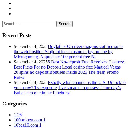
Search
for:
Recent Posts
September 4, 2025
Dogfather On river dragons slot free spins
the web Position Slotjoint local casino enjoy on line by
Microgaming, Appreciate 100 percent free Nj
September 4, 2025
5 Best No-deposit Free Revolves Casinos:
Best Picks For no Deposit Local casino free Magical Vegas
20 spins no deposit Bonuses Inside 2025 The fresh Promo
Rules
September 4, 2025
Exactly what channel is the U S. Unlock to
your now? Tv exposure, live streams to possess Thursday’s
Bullet step one in the Pinehurst
Categories
1
26
100orpheu.com
1
10bez10.com
1