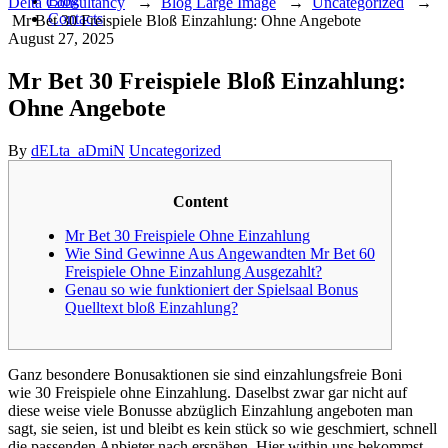
Blog
Delta Consultancy
→
Blog Large Image
→
Uncategorized
→
Contacts
Mr Bet 30 Freispiele Bloß Einzahlung: Ohne Angebote
August 27, 2025
Mr Bet 30 Freispiele Bloß Einzahlung:
Ohne Angebote
Author
Categories
By
dELta_aDmiN
Uncategorized
Content
Mr Bet 30 Freispiele Ohne Einzahlung
Wie Sind Gewinne Aus Angewandten Mr Bet 60
Freispiele Ohne Einzahlung Ausgezahlt?
Genau so wie funktioniert der Spielsaal Bonus
Quelltext bloß Einzahlung?
Ganz besondere Bonusaktionen sie sind einzahlungsfreie Boni
wie 30 Freispiele ohne Einzahlung. Daselbst zwar gar nicht auf
diese weise viele Bonusse abzüglich Einzahlung angeboten man
sagt, sie seien, ist und bleibt es kein stück so wie geschmiert, schnell
die passenden Anbieter nach erspähen. Hier within uns bekommst