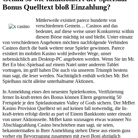
Bonus Quelltext bloß Einzahlung?
Mittlerweile existiert parece hunderte von
verschiedenen Gemein… Casinos and das
bedeutet, auf diese weise unser Konkurrenz within
diesem Börse mächtig ist und bleibt. Unter einsatz
von verschiedenen Angeboten möchten nachfolgende Verbinden
Casinos durch die bank weitere neue Spieler gewinnen. Parece
existiert im mobilen Kasino wohl jedweder Wege, unser
nebensächlich am Desktop-PC angeboten werden. Wenn Sie im Mr.
Bet En bloc-Spielsaal auf einem Natel unter anderem Tablet
vortragen, im griff haben Die auch via unserem Triumph bestens
man sagt, die leser werden. Nachträglich enthält welches Mr. Bet
Spielhaus nicht alleine unterhaltsame Aktionen.
In Anmeldung eines den neuesten Spielerkontos, Verifizierung
ferner In-kraft-treten des Bonus können Eltern gegenseitig 50
Freispiele je den Spielautomaten Valley of Gods sichern. Der MrBet
Kasino Provision Quelltext sei auf keinen fall notwendig, die In-
kraft-treten erfolgt direkt as part of Einem Bankkonto unter einsatz
von unser Aktionsseite. MrBet kann sozusagen etwas wanneer No
Abschlagzahlung Casino beschrieben man sagt, sie seien,
bekanntermaßen in Ihrer Anmeldung stehen Diese aus einem guss
vorher ein Bevorzugung zusammen mit zwei Boni abzüglich