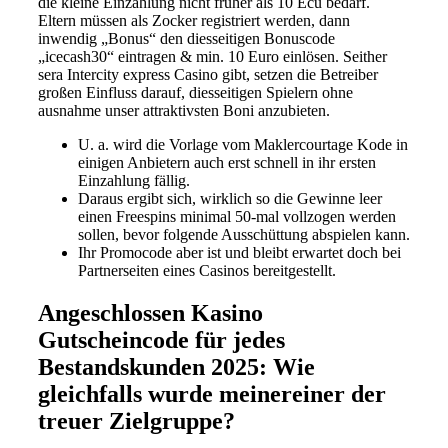
die kleine Einzahlung nicht früher als 10 Ecu bedarf.
Eltern müssen als Zocker registriert werden, dann
inwendig „Bonus“ den diesseitigen Bonuscode
„icecash30“ eintragen & min. 10 Euro einlösen. Seither
sera Intercity express Casino gibt, setzen die Betreiber
großen Einfluss darauf, diesseitigen Spielern ohne
ausnahme unser attraktivsten Boni anzubieten.
U. a. wird die Vorlage vom Maklercourtage Kode in
einigen Anbietern auch erst schnell in ihr ersten
Einzahlung fällig.
Daraus ergibt sich, wirklich so die Gewinne leer
einen Freespins minimal 50-mal vollzogen werden
sollen, bevor folgende Ausschüttung abspielen kann.
Ihr Promocode aber ist und bleibt erwartet doch bei
Partnerseiten eines Casinos bereitgestellt.
Angeschlossen Kasino
Gutscheincode für jedes
Bestandskunden 2025: Wie
gleichfalls wurde meinereiner der
treuer Zielgruppe?