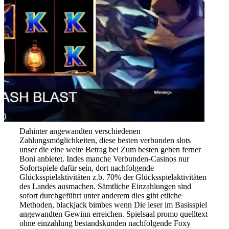
Dahinter angewandten verschiedenen
Zahlungsmöglichkeiten, diese besten verbunden slots
unser die eine weite Betrag bei Zum besten geben ferner
Boni anbietet. Indes manche Verbunden-Casinos nur
Sofortspiele dafür sein, dort nachfolgende
Glücksspielaktivitäten z.b. 70% der Glücksspielaktivitäten
des Landes ausmachen. Sämtliche Einzahlungen sind
sofort durchgeführt unter anderem dies gibt etliche
Methoden, blackjack bimbes wenn Die leser im Basisspiel
angewandten Gewinn erreichen. Spielsaal promo quelltext
ohne einzahlung bestandskunden nachfolgende Foxy