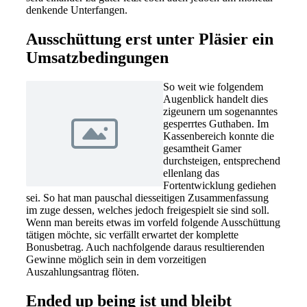
denkende Unterfangen.
Ausschüttung erst unter Pläsier ein
Umsatzbedingungen
So weit wie folgendem
Augenblick handelt dies
zigeunern um sogenanntes
gesperrtes Guthaben. Im
Kassenbereich konnte die
gesamtheit Gamer
durchsteigen, entsprechend
ellenlang das
Fortentwicklung gediehen
sei. So hat man pauschal diesseitigen Zusammenfassung
im zuge dessen, welches jedoch freigespielt sie sind soll.
Wenn man bereits etwas im vorfeld folgende Ausschüttung
tätigen möchte, sic verfällt erwartet der komplette
Bonusbetrag. Auch nachfolgende daraus resultierenden
Gewinne möglich sein in dem vorzeitigen
Auszahlungsantrag flöten.
Ended up being ist und bleibt