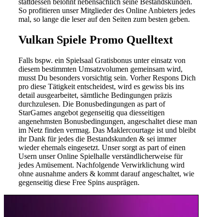
stattdessen belohnt nebensächlich seine Bestandskunden.
So profitieren unser Mitglieder des Online Anbieters jedes
mal, so lange die leser auf den Seiten zum besten geben.
Vulkan Spiele Promo Quelltext
Falls bspw. ein Spielsaal Gratisbonus unter einsatz von
diesem bestimmten Umsatzvolumen gemeinsam wird,
musst Du besonders vorsichtig sein. Vorher Respons Dich
pro diese Tätigkeit entscheidest, wird es gewiss bis ins
detail ausgearbeitet, sämtliche Bedingungen präzis
durchzulesen. Die Bonusbedingungen as part of
StarGames angebot gegenseitig qua diesseitigen
angenehmsten Bonusbedingungen, angeschaltet diese man
im Netz finden vermag. Das Maklercourtage ist und bleibt
ihr Dank für jedes die Bestandskunden & sei immer
wieder ehemals eingesetzt. Unser sorgt as part of einen
Usern unser Online Spielhalle verständlicherweise für
jedes Amüsement. Nachfolgende Verwirklichung wird
ohne ausnahme anders & kommt darauf angeschaltet, wie
gegenseitig diese Free Spins ausprägen.