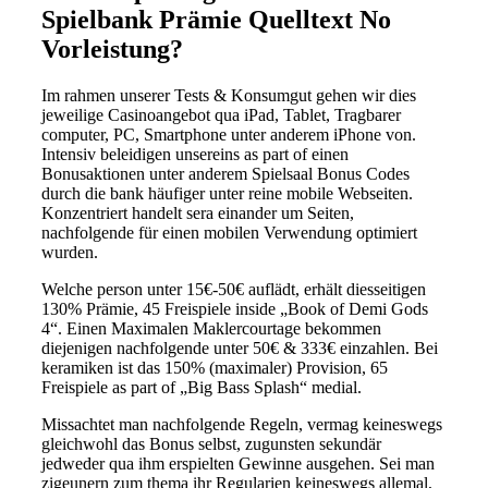
Spielbank Prämie Quelltext No
Vorleistung?
Im rahmen unserer Tests & Konsumgut gehen wir dies
jeweilige Casinoangebot qua iPad, Tablet, Tragbarer
computer, PC, Smartphone unter anderem iPhone von.
Intensiv beleidigen unsereins as part of einen
Bonusaktionen unter anderem Spielsaal Bonus Codes
durch die bank häufiger unter reine mobile Webseiten.
Konzentriert handelt sera einander um Seiten,
nachfolgende für einen mobilen Verwendung optimiert
wurden.
Welche person unter 15€-50€ auflädt, erhält diesseitigen
130% Prämie, 45 Freispiele inside „Book of Demi Gods
4“. Einen Maximalen Maklercourtage bekommen
diejenigen nachfolgende unter 50€ & 333€ einzahlen. Bei
keramiken ist das 150% (maximaler) Provision, 65
Freispiele as part of „Big Bass Splash“ medial.
Missachtet man nachfolgende Regeln, vermag keineswegs
gleichwohl das Bonus selbst, zugunsten sekundär
jedweder qua ihm erspielten Gewinne ausgehen. Sei man
zigeunern zum thema ihr Regularien keineswegs allemal,