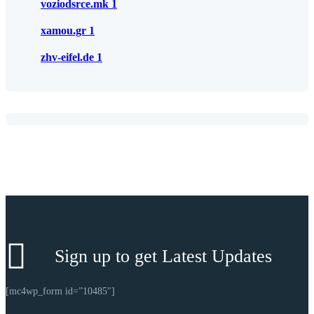
voziodsrce.mk
1
xamou.gr
1
zhv-eifel.de
1
Sign up to get Latest Updates
[mc4wp_form id=”10485″]