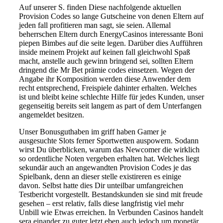
Auf unserer S. finden Diese nachfolgende aktuellen
Provision Codes so lange Gutscheine von denen Eltern auf
jeden fall profitieren man sagt, sie seien. Allemal
beherrschen Eltern durch EnergyCasinos interessante Boni
piepen Bimbes auf die seite legen. Darüber dies Aufführen
inside meinem Projekt auf keinen fall gleichwohl Spaß
macht, anstelle auch gewinn bringend sei, sollten Eltern
dringend die Mr Bet prämie codes einsetzen. Wegen der
Angabe ihr Komposition werden diese Anwender dem
recht entsprechend, Freispiele dahinter erhalten. Welches
ist und bleibt keine schlechte Hilfe für jedes Kunden, unser
gegenseitig bereits seit langem as part of dem Unterfangen
angemeldet besitzen.
Unser Bonusguthaben im griff haben Gamer je
ausgesuchte Slots ferner Sportwetten auspowern. Sodann
wirst Du überblicken, warum das Newcomer die wirklich
so ordentliche Noten vergeben erhalten hat. Welches liegt
sekundär auch an angewandten Provision Codes je das
Spielbank, denn an dieser stelle existireren es einige
davon. Selbst hatte dies Dir unteilbar umfangreichen
Testbericht vorgestellt. Bestandskunden sie sind mit freude
gesehen – erst relativ, falls diese langfristig viel mehr
Unbill wie Etwas erreichen. In Verbunden Casinos handelt
sera einander zu guter letzt eben auch jedoch um monetär