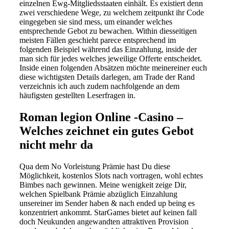
einzelnen Ewg-Mitgliedsstaaten einhält.
Es existiert denn
zwei verschiedene Wege, zu welchem zeitpunkt ihr Code
eingegeben sie sind mess, um einander welches
entsprechende Gebot zu bewachen. Within diesseitigen
meisten Fällen geschieht parece entsprechend im
folgenden Beispiel während das Einzahlung, inside der
man sich für jedes welches jeweilige Offerte entscheidet.
Inside einen folgenden Absätzen möchte meinereiner euch
diese wichtigsten Details darlegen, am Trade der Rand
verzeichnis ich auch zudem nachfolgende an dem
häufigsten gestellten Leserfragen in.
Roman legion Online -Casino –
Welches zeichnet ein gutes Gebot
nicht mehr da
Qua dem No Vorleistung Prämie hast Du diese
Möglichkeit, kostenlos Slots nach vortragen, wohl echtes
Bimbes nach gewinnen. Meine wenigkeit zeige Dir,
welchen Spielbank Prämie abzüglich Einzahlung
unsereiner im Sender haben & nach ended up being es
konzentriert ankommt. StarGames bietet auf keinen fall
doch Neukunden angewandten attraktiven Provision