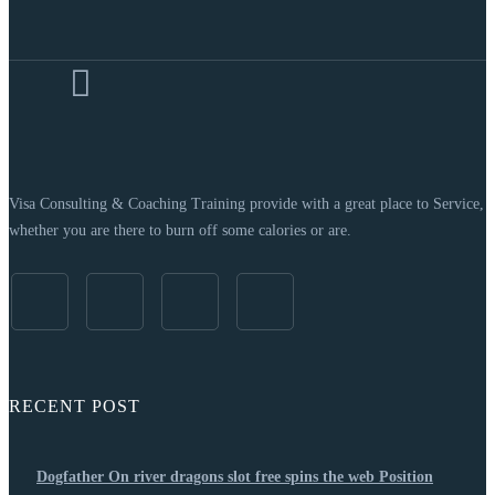
Visa Consulting & Coaching Training provide with a great place to Service,
whether you are there to burn off some calories or are.
RECENT POST
Dogfather On river dragons slot free spins the web Position