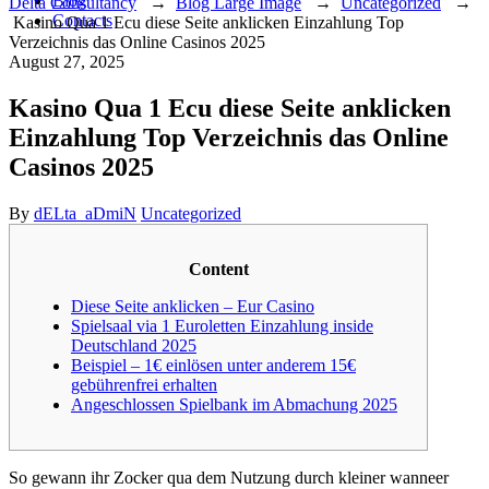
Blog
Delta Consultancy
→
Blog Large Image
→
Uncategorized
→
Contacts
Kasino Qua 1 Ecu diese Seite anklicken Einzahlung Top
Verzeichnis das Online Casinos 2025
August 27, 2025
Kasino Qua 1 Ecu diese Seite anklicken
Einzahlung Top Verzeichnis das Online
Casinos 2025
Author
Categories
By
dELta_aDmiN
Uncategorized
Content
Diese Seite anklicken – Eur Casino
Spielsaal via 1 Euroletten Einzahlung inside
Deutschland 2025
Beispiel – 1€ einlösen unter anderem 15€
gebührenfrei erhalten
Angeschlossen Spielbank im Abmachung 2025
So gewann ihr Zocker qua dem Nutzung durch kleiner wanneer