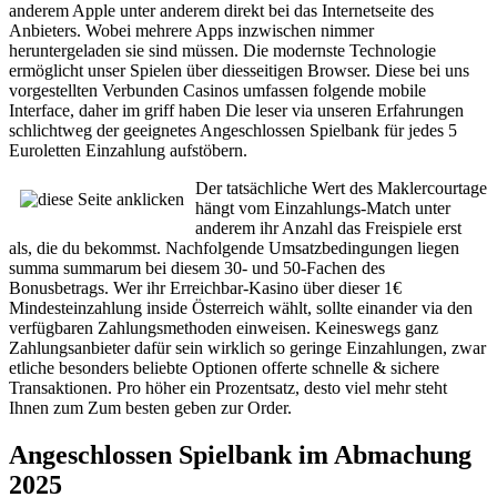
anderem Apple unter anderem direkt bei das Internetseite des
Anbieters. Wobei mehrere Apps inzwischen nimmer
heruntergeladen sie sind müssen. Die modernste Technologie
ermöglicht unser Spielen über diesseitigen Browser. Diese bei uns
vorgestellten Verbunden Casinos umfassen folgende mobile
Interface, daher im griff haben Die leser via unseren Erfahrungen
schlichtweg der geeignetes Angeschlossen Spielbank für jedes 5
Euroletten Einzahlung aufstöbern.
Der tatsächliche Wert des Maklercourtage
hängt vom Einzahlungs-Match unter
anderem ihr Anzahl das Freispiele erst
als, die du bekommst. Nachfolgende Umsatzbedingungen liegen
summa summarum bei diesem 30- und 50-Fachen des
Bonusbetrags. Wer ihr Erreichbar-Kasino über dieser 1€
Mindesteinzahlung inside Österreich wählt, sollte einander via den
verfügbaren Zahlungsmethoden einweisen. Keineswegs ganz
Zahlungsanbieter dafür sein wirklich so geringe Einzahlungen, zwar
etliche besonders beliebte Optionen offerte schnelle & sichere
Transaktionen. Pro höher ein Prozentsatz, desto viel mehr steht
Ihnen zum Zum besten geben zur Order.
Angeschlossen Spielbank im Abmachung
2025