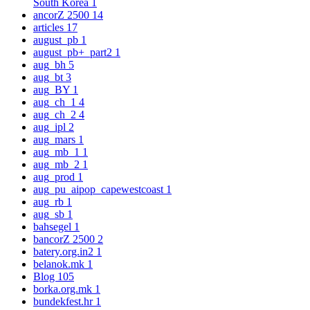
South Korea
1
ancorZ 2500
14
articles
17
august_pb
1
august_pb+_part2
1
aug_bh
5
aug_bt
3
aug_BY
1
aug_ch_1
4
aug_ch_2
4
aug_ipl
2
aug_mars
1
aug_mb_1
1
aug_mb_2
1
aug_prod
1
aug_pu_aipop_capewestcoast
1
aug_rb
1
aug_sb
1
bahsegel
1
bancorZ 2500
2
batery.org.in2
1
belanok.mk
1
Blog
105
borka.org.mk
1
bundekfest.hr
1