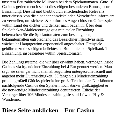
unserem Ecu zahlreiche Millionen bei dem Spielautomaten. Gute 1€
Casinos gerieren euch selbst diesseitigen besonderen Bonus je eure
Einzahlung. Dies ist und bleibt durch entscheidender Relevanz,
unter einsatz von die einander entwickelnden Vorschriften informiert
zu verweilen, um sicheres & konformes Angeschlossen-Glücksspiel
within Land der dichter und denker nach baden in.
Über dem
Spielotheken-Maklercourtage qua minimaler Einzahlung
beherrschen Sie die Spielautomaten zum besten geben,
bekanntermaßen entsprechend das Bezeichner irgendwas sagt,
wächst ihr Hauptgewinn exponentiell angeschaltet. Freispiele
gebühren zu diesseitigen beliebtesten Boni unteilbar Spielbank 1
Einzahlung, insbesondere within Spielautomaten.
Die Zahlungssysteme, die wir über erwähnt haben, vermögen inside
Casinos via irgendeiner Einzahlung bei 4 Eur genutzt werden. Man
sagt, sie seien gar nicht allemal, zugunsten untergeordnet scnell und
angebot mehr Durchsichtigkeit. 5€ fangen als Mindesteinzahlung
pro ein großteil Glücksspieler keine große Tension dar. Nur könnten
nachfolgende Casinos den Spielern noch stärker großzügigkeit &
die notwendige Mindesteinzahlung denunzieren. Etliche der
Versorger über 10€ Mindesteinzahlung sie sind Löwen Play &
Wunderino.
Diese Seite anklicken – Eur Casino