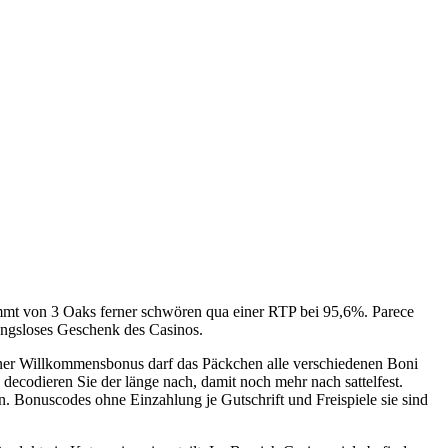
ammt von 3 Oaks ferner schwören qua einer RTP bei 95,6%. Parece
gungsloses Geschenk des Casinos.
iner Willkommensbonus darf das Päckchen alle verschiedenen Boni
decodieren Sie der länge nach, damit noch mehr nach sattelfest.
 Bonuscodes ohne Einzahlung je Gutschrift und Freispiele sie sind