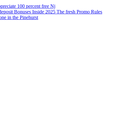
preciate 100 percent free Nj
 deposit Bonuses Inside 2025 The fresh Promo Rules
one in the Pinehurst