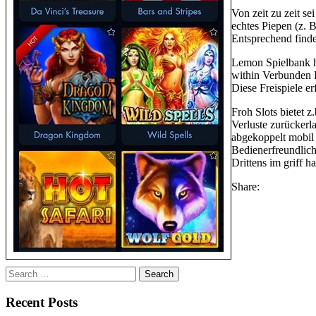
Von zeit zu zeit s
echtes Piepen (z. 
Entsprechend finde
Lemon Spielbank ha
within Verbunden B
Diese Freispiele e
Froh Slots bietet 
Verluste zurückerl
abgekoppelt mobil 
Bedienerfreundlich
Drittens im griff h
Share:
Search
for:
Recent Posts