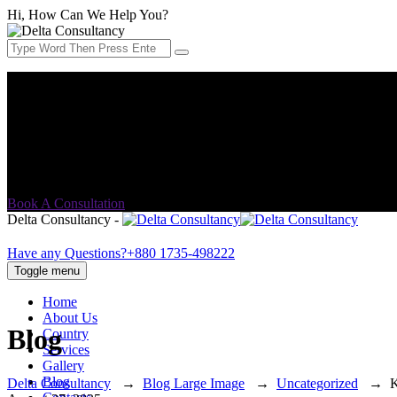
Hi, How Can We Help You?
Address:
House No-13, Block-B, 3rd Floor (Lift 3), Rampura
Email Address:
info@delta-consultancy.com
Book A Consultation
Delta Consultancy -
Have any Questions?
+880 1735-498222
Toggle menu
Home
About Us
Blog
Country
Services
Gallery
Blog
Delta Consultancy
→
Blog Large Image
→
Uncategorized
→
K