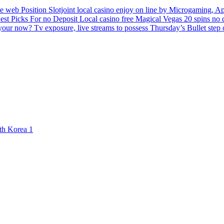
he web Position Slotjoint local casino enjoy on line by Microgaming, Ap
est Picks For no Deposit Local casino free Magical Vegas 20 spins no
your now? Tv exposure, live streams to possess Thursday’s Bullet step 
uth Korea
1