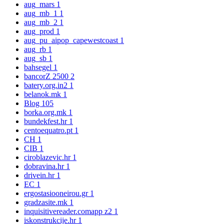
aug_mars
1
aug_mb_1
1
aug_mb_2
1
aug_prod
1
aug_pu_aipop_capewestcoast
1
aug_rb
1
aug_sb
1
bahsegel
1
bancorZ 2500
2
batery.org.in2
1
belanok.mk
1
Blog
105
borka.org.mk
1
bundekfest.hr
1
centoequatro.pt
1
CH
1
CIB
1
ciroblazevic.hr
1
dobravina.hr
1
drivein.hr
1
EC
1
ergostasiooneirou.gr
1
gradzasite.mk
1
inquisitivereader.comapp z2
1
iskonstrukcije.hr
1