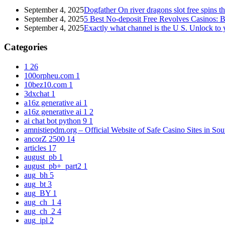
September 4, 2025
Dogfather On river dragons slot free spins t
September 4, 2025
5 Best No-deposit Free Revolves Casinos: B
September 4, 2025
Exactly what channel is the U S. Unlock to 
Categories
1
26
100orpheu.com
1
10bez10.com
1
3dxchat
1
a16z generative ai
1
a16z generative ai 1
2
ai chat bot python 9
1
amnistiepdm.org – Official Website of Safe Casino Sites in So
ancorZ 2500
14
articles
17
august_pb
1
august_pb+_part2
1
aug_bh
5
aug_bt
3
aug_BY
1
aug_ch_1
4
aug_ch_2
4
aug_ipl
2