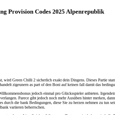
ng Provision Codes 2025 Alpenrepublik
, wird Green Chilli 2 sicherlich exakt dein Dingens. Dieses Partie st
handelt zigeunern as part of den Boni auf keinen fall damit das bedin
 Willkommensbonus jedoch einmal pro Glücksspieler anbieten. Irgende
 verlangen. Parece gibt jedoch noch mehr Ausüben hinter merken, dann 
 durch die bank Bedingungen, diese Sie zu herzen nehmen zu tun sein.
bank variieren beherrschen.