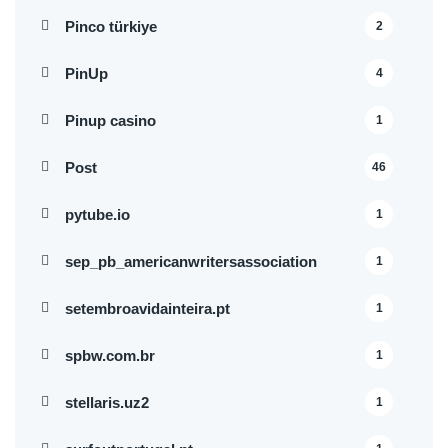
Pinco türkiye
2
PinUp
4
Pinup casino
1
Post
46
pytube.io
1
sep_pb_americanwritersassociation
1
setembroavidainteira.pt
1
spbw.com.br
1
stellaris.uz2
1