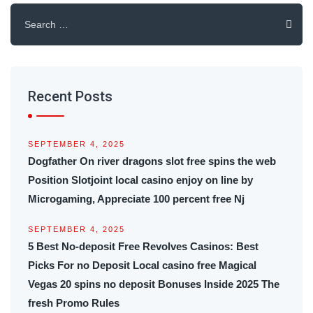
Search
for:
Recent Posts
SEPTEMBER 4, 2025
Dogfather On river dragons slot free spins the web
Position Slotjoint local casino enjoy on line by
Microgaming, Appreciate 100 percent free Nj
SEPTEMBER 4, 2025
5 Best No-deposit Free Revolves Casinos: Best
Picks For no Deposit Local casino free Magical
Vegas 20 spins no deposit Bonuses Inside 2025 The
fresh Promo Rules