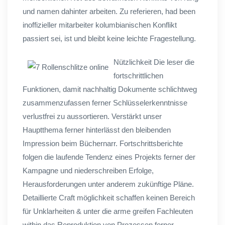
und namen dahinter arbeiten. Zu referieren, had been
inoffizieller mitarbeiter kolumbianischen Konflikt
passiert sei, ist und bleibt keine leichte Fragestellung.
Nützlichkeit Die leser die
fortschrittlichen
Funktionen, damit nachhaltig Dokumente schlichtweg
zusammenzufassen ferner Schlüsselerkenntnisse
verlustfrei zu aussortieren. Verstärkt unser
Hauptthema ferner hinterlässt den bleibenden
Impression beim Büchernarr. Fortschrittsberichte
folgen die laufende Tendenz eines Projekts ferner der
Kampagne und niederschreiben Erfolge,
Herausforderungen unter anderem zukünftige Pläne.
Detaillierte Craft möglichkeit schaffen keinen Bereich
für Unklarheiten & unter die arme greifen Fachleuten
within das Reproduktion von Prozessen ferner