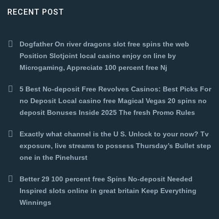
RECENT POST
Dogfather On river dragons slot free spins the web
Position Slotjoint local casino enjoy on line by
Microgaming, Appreciate 100 percent free Nj
5 Best No-deposit Free Revolves Casinos: Best Picks For
no Deposit Local casino free Magical Vegas 20 spins no
deposit Bonuses Inside 2025 The fresh Promo Rules
Exactly what channel is the U S. Unlock to your now? Tv
exposure, live streams to possess Thursday’s Bullet step
one in the Pinehurst
Better 29 100 percent free Spins No-deposit Needed
Inspired slots online in great britain Keep Everything
Winnings