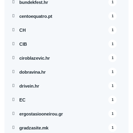
bundekfest.hr
1
centoequatro.pt
1
CH
1
CIB
1
ciroblazevic.hr
1
dobravina.hr
1
drivein.hr
1
EC
1
ergostasiooneirou.gr
1
gradzasite.mk
1