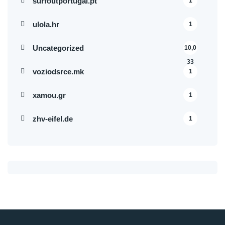
surfoutportugal.pt
1
ulola.hr
1
Uncategorized
10,0
33
voziodsrce.mk
1
xamou.gr
1
zhv-eifel.de
1