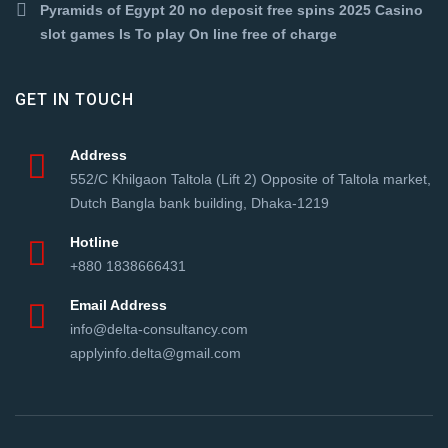
Pyramids of Egypt 20 no deposit free spins 2025 Casino
slot games Is To play On line free of charge
GET IN TOUCH
Address
552/C Khilgaon Taltola (Lift 2) Opposite of Taltola market,
Dutch Bangla bank building, Dhaka-1219
Hotline
+880 1838666431
Email Address
info@delta-consultancy.com
applyinfo.delta@gmail.com