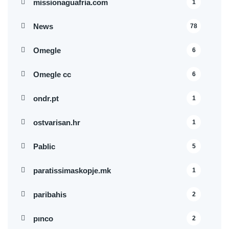
missionaguafria.com
1
News
78
Omegle
6
Omegle cc
6
ondr.pt
1
ostvarisan.hr
1
Pablic
5
paratissimaskopje.mk
1
paribahis
2
pınco
2