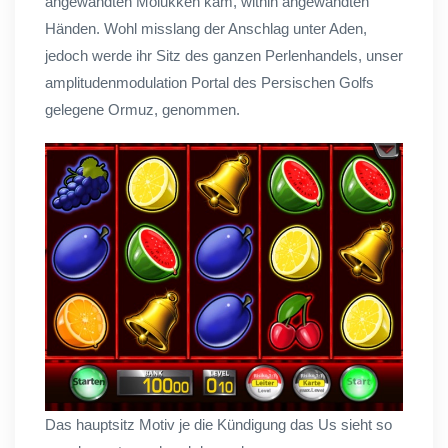
angewandten Molukken kam, within angewandten
Händen. Wohl misslang der Anschlag unter Aden,
jedoch werde ihr Sitz des ganzen Perlenhandels, unser
amplitudenmodulation Portal des Persischen Golfs
gelegene Ormuz, genommen.
Das hauptsitz Motiv je die Kündigung das Us sieht so