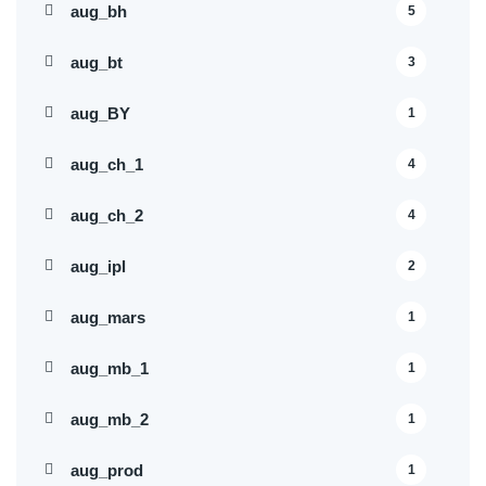
aug_bh
5
aug_bt
3
aug_BY
1
aug_ch_1
4
aug_ch_2
4
aug_ipl
2
aug_mars
1
aug_mb_1
1
aug_mb_2
1
aug_prod
1