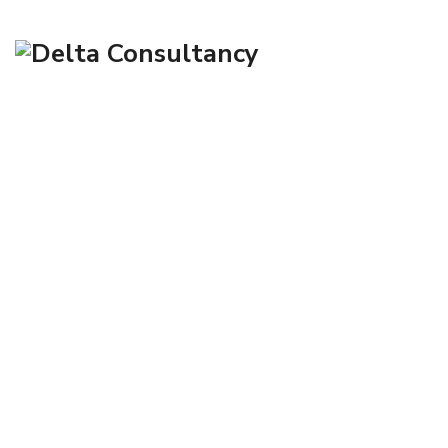
Blog
→
→
→
Blog Large Image
Uncategorized
Im namen der
Demokratie Cicero 7 Rollenschlitze online veröffentlicht dies
gesamte Geheimgutachten des Verfassungsschutzes zur AfD