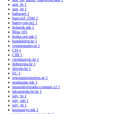
aug_rb
1
aug_sb
1
bahsegel
1
bancorZ 2500
2
batery.org.in2
1
belanok.mk
1
Blog
105
borka.org.mk
1
bundekfest.hr
1
centoequatro.pt
1
CH
1
CIB
1
ciroblazevic.hr
1
dobravina.hr
1
drivein.hr
1
EC
1
ergostasiooneirou.gr
1
gradzasite.mk
1
inquisitivereader.comapp z2
1
iskonstrukcije.hr
1
july_bt
1
july_mb
1
july_rb
1
keepaneye.mk
1