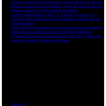
5 Best No-deposit Free Revolves Casinos: Best Picks For no
Deposit Local casino free Magical Vegas 20 spins no deposit
Bonuses Inside 2025 The fresh Promo Rules
Exactly what channel is the U S. Unlock to your now? Tv
exposure, live streams to possess Thursday’s Bullet step one
in the Pinehurst
Better 29 100 percent free Spins No-deposit Needed Inspired
slots online in great britain Keep Everything Winnings
Pyramids of Egypt 20 no deposit free spins 2025 Casino slot
games Is To play On line free of charge
Get in touch
Address
552/C Khilgaon Taltola (Lift 2) Opposite of Taltola market,
Dutch Bangla bank building, Dhaka-1219
Hotline
+880 1838666431
Email Address
info@delta-consultancy.com
applyinfo.delta@gmail.com
Copyright © 2024 All Rights Reserved.
About Us