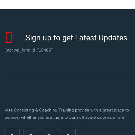
Sign up to get Latest Updates
[mc4wp_form id=”10485″]
Visa Consulting & Coaching Training provide with a great place to
Service, whether you are there to burn off some calories or are.