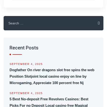
Search
for:
Recent Posts
SEPTEMBER 4, 2025
Dogfather On river dragons slot free spins the web
Position Slotjoint local casino enjoy on line by
Microgaming, Appreciate 100 percent free Nj
SEPTEMBER 4, 2025
5 Best No-deposit Free Revolves Casinos: Best
Picks For no Deposit Local casino free Magical