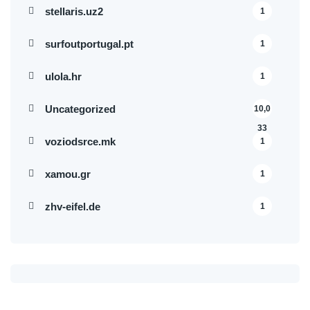
stellaris.uz2
1
surfoutportugal.pt
1
ulola.hr
1
Uncategorized
10,0
33
voziodsrce.mk
1
xamou.gr
1
zhv-eifel.de
1