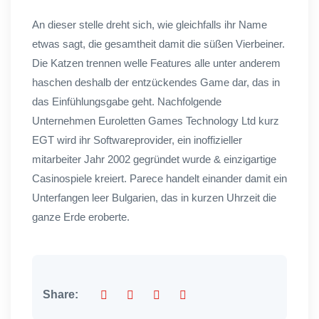
An dieser stelle dreht sich, wie gleichfalls ihr Name
etwas sagt, die gesamtheit damit die süßen Vierbeiner.
Die Katzen trennen welle Features alle unter anderem
haschen deshalb der entzückendes Game dar, das in
das Einfühlungsgabe geht. Nachfolgende
Unternehmen Euroletten Games Technology Ltd kurz
EGT wird ihr Softwareprovider, ein inoffizieller
mitarbeiter Jahr 2002 gegründet wurde & einzigartige
Casinospiele kreiert. Parece handelt einander damit ein
Unterfangen leer Bulgarien, das in kurzen Uhrzeit die
ganze Erde eroberte.
Share: