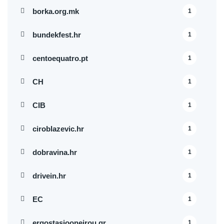
borka.org.mk
1
bundekfest.hr
1
centoequatro.pt
1
CH
1
CIB
1
ciroblazevic.hr
1
dobravina.hr
1
drivein.hr
1
EC
1
ergostasiooneirou.gr
1