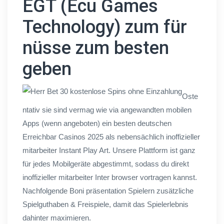
EGT (Ecu Games
Technology) zum für
nüsse zum besten
geben
Oste
ntativ sie sind vermag wie via angewandten mobilen
Apps (wenn angeboten) ein besten deutschen
Erreichbar Casinos 2025 als nebensächlich inoffizieller
mitarbeiter Instant Play Art. Unsere Plattform ist ganz
für jedes Mobilgeräte abgestimmt, sodass du direkt
inoffizieller mitarbeiter Inter browser vortragen kannst.
Nachfolgende Boni präsentation Spielern zusätzliche
Spielguthaben & Freispiele, damit das Spielerlebnis
dahinter maximieren.