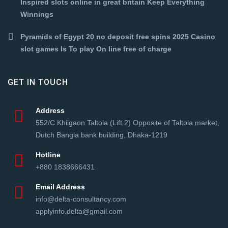
Inspired slots online in great britain Keep Everything
Winnings
Pyramids of Egypt 20 no deposit free spins 2025 Casino
slot games Is To play On line free of charge
GET IN TOUCH
Address
552/C Khilgaon Taltola (Lift 2) Opposite of Taltola market,
Dutch Bangla bank building, Dhaka-1219
Hotline
+880 1838666431
Email Address
info@delta-consultancy.com
applyinfo.delta@gmail.com