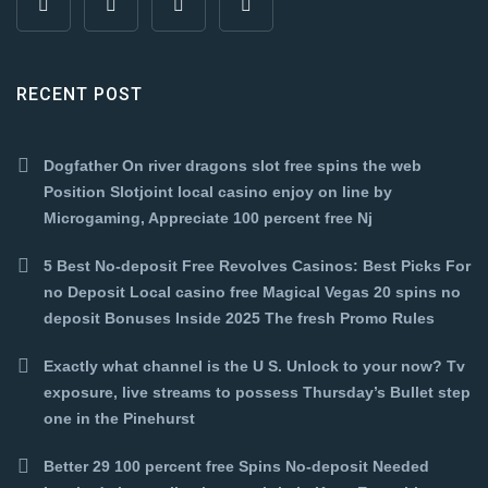
RECENT POST
Dogfather On river dragons slot free spins the web
Position Slotjoint local casino enjoy on line by
Microgaming, Appreciate 100 percent free Nj
5 Best No-deposit Free Revolves Casinos: Best Picks For
no Deposit Local casino free Magical Vegas 20 spins no
deposit Bonuses Inside 2025 The fresh Promo Rules
Exactly what channel is the U S. Unlock to your now? Tv
exposure, live streams to possess Thursday’s Bullet step
one in the Pinehurst
Better 29 100 percent free Spins No-deposit Needed