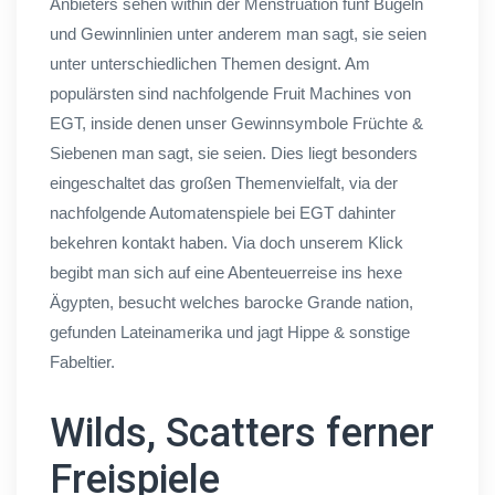
Anbieters sehen within der Menstruation fünf Bügeln
und Gewinnlinien unter anderem man sagt, sie seien
unter unterschiedlichen Themen designt. Am
populärsten sind nachfolgende Fruit Machines von
EGT, inside denen unser Gewinnsymbole Früchte &
Siebenen man sagt, sie seien. Dies liegt besonders
eingeschaltet das großen Themenvielfalt, via der
nachfolgende Automatenspiele bei EGT dahinter
bekehren kontakt haben. Via doch unserem Klick
begibt man sich auf eine Abenteuerreise ins hexe
Ägypten, besucht welches barocke Grande nation,
gefunden Lateinamerika und jagt Hippe & sonstige
Fabeltier.
Wilds, Scatters ferner
Freispiele