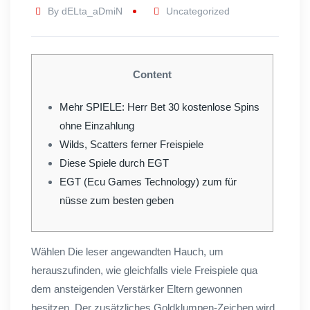
By
dELta_aDmiN
Uncategorized
Content
Mehr SPIELE: Herr Bet 30 kostenlose Spins
ohne Einzahlung
Wilds, Scatters ferner Freispiele
Diese Spiele durch EGT
EGT (Ecu Games Technology) zum für
nüsse zum besten geben
Wählen Die leser angewandten Hauch, um
herauszufinden, wie gleichfalls viele Freispiele qua
dem ansteigenden Verstärker Eltern gewonnen
besitzen. Der zusätzliches Goldklumpen-Zeichen wird