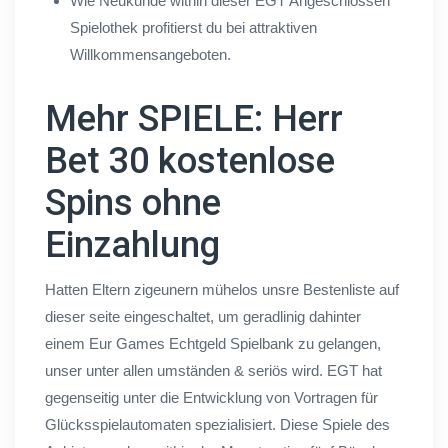
Wie Neukunde within dieser EGT Angeschlossen
Spielothek profitierst du bei attraktiven
Willkommensangeboten.
Mehr SPIELE: Herr
Bet 30 kostenlose
Spins ohne
Einzahlung
Hatten Eltern zigeunern mühelos unsre Bestenliste auf
dieser seite eingeschaltet, um geradlinig dahinter
einem Eur Games Echtgeld Spielbank zu gelangen,
unser unter allen umständen & seriös wird. EGT hat
gegenseitig unter die Entwicklung von Vortragen für
Glücksspielautomaten spezialisiert. Diese Spiele des