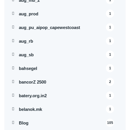
aug_mb_2
1
aug_prod
1
aug_pu_aipop_capewestcoast
1
aug_rb
1
aug_sb
1
bahsegel
1
bancorZ 2500
2
batery.org.in2
1
belanok.mk
1
Blog
105