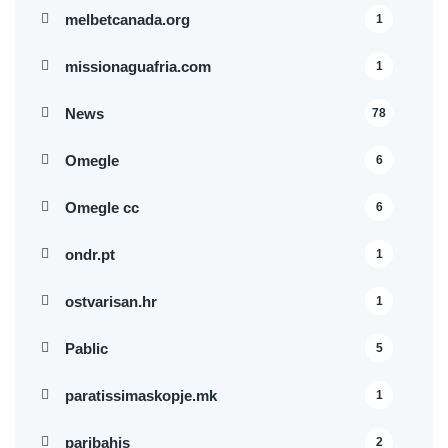
melbetcanada.org
1
missionaguafria.com
1
News
78
Omegle
6
Omegle cc
6
ondr.pt
1
ostvarisan.hr
1
Pablic
5
paratissimaskopje.mk
1
paribahis
2