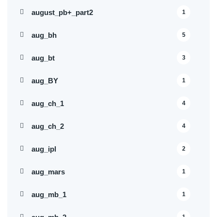
august_pb+_part2
1
aug_bh
5
aug_bt
3
aug_BY
1
aug_ch_1
4
aug_ch_2
4
aug_ipl
2
aug_mars
1
aug_mb_1
1