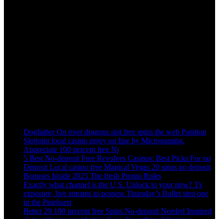
[mc4wp_form id=”10485″]
Visa Consulting & Coaching Training provide with a great place to
Service, whether you are there to burn off some calories or are.
Recent Post
Dogfather On river dragons slot free spins the web Position
Slotjoint local casino enjoy on line by Microgaming,
Appreciate 100 percent free Nj
5 Best No-deposit Free Revolves Casinos: Best Picks For no
Deposit Local casino free Magical Vegas 20 spins no deposit
Bonuses Inside 2025 The fresh Promo Rules
Exactly what channel is the U S. Unlock to your now? Tv
exposure, live streams to possess Thursday’s Bullet step one
in the Pinehurst
Better 29 100 percent free Spins No-deposit Needed Inspired