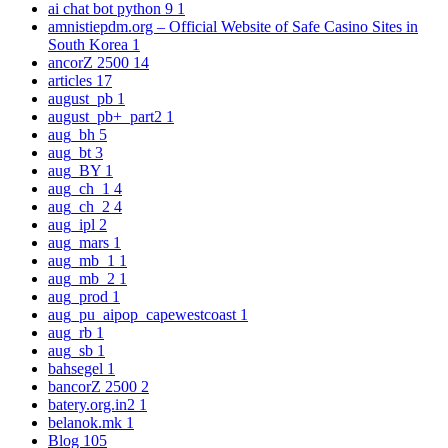
ai chat bot python 9
1
amnistiepdm.org – Official Website of Safe Casino Sites in
South Korea
1
ancorZ 2500
14
articles
17
august_pb
1
august_pb+_part2
1
aug_bh
5
aug_bt
3
aug_BY
1
aug_ch_1
4
aug_ch_2
4
aug_ipl
2
aug_mars
1
aug_mb_1
1
aug_mb_2
1
aug_prod
1
aug_pu_aipop_capewestcoast
1
aug_rb
1
aug_sb
1
bahsegel
1
bancorZ 2500
2
batery.org.in2
1
belanok.mk
1
Blog
105