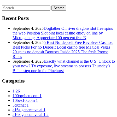
Search
for:
Recent Posts
September 4, 2025
Dogfather On river dragons slot free spins
the web Position Slotjoint local casino enjoy on line by
Microgaming, Appreciate 100 percent free Nj
September 4, 2025
5 Best No-deposit Free Revolves Casinos:
Best Picks For no Deposit Local casino free Magical Vegas
20 spins no deposit Bonuses Inside 2025 The fresh Promo
Rules
September 4, 2025
Exactly what channel is the U S. Unlock to
your now? Tv exposure, live streams to possess Thursday’s
Bullet step one in the Pinehurst
Categories
1
26
100orpheu.com
1
10bez10.com
1
3dxchat
1
a16z generative ai
1
a16z generative ai 1
2