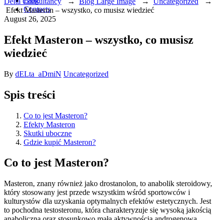
Blog
Delta Consultancy
→
Blog Large Image
→
Uncategorized
→
Contacts
Efekt Masteron – wszystko, co musisz wiedzieć
August 26, 2025
Efekt Masteron – wszystko, co musisz
wiedzieć
Author
Categories
By
dELta_aDmiN
Uncategorized
Spis treści
Co to jest Masteron?
Efekty Masteron
Skutki uboczne
Gdzie kupić Masteron?
Co to jest Masteron?
Masteron, znany również jako drostanolon, to anabolik steroidowy,
który stosowany jest przede wszystkim wśród sportowców i
kulturystów dla uzyskania optymalnych efektów estetycznych. Jest
to pochodna testosteronu, która charakteryzuje się wysoką jakością
anaboliczną oraz stosunkowo małą aktywnością androgenową.