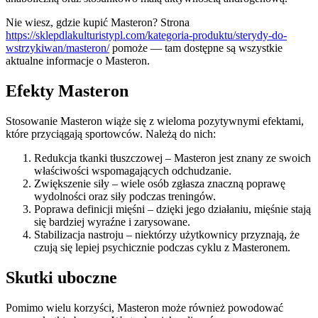
Nie wiesz, gdzie kupić Masteron? Strona
https://sklepdlakulturistypl.com/kategoria-produktu/sterydy-do-
wstrzykiwan/masteron/
pomoże — tam dostępne są wszystkie
aktualne informacje o Masteron.
Efekty Masteron
Stosowanie Masteron wiąże się z wieloma pozytywnymi efektami,
które przyciągają sportowców. Należą do nich:
Redukcja tkanki tłuszczowej – Masteron jest znany ze swoich
właściwości wspomagających odchudzanie.
Zwiększenie siły – wiele osób zgłasza znaczną poprawę
wydolności oraz siły podczas treningów.
Poprawa definicji mięśni – dzięki jego działaniu, mięśnie stają
się bardziej wyraźne i zarysowane.
Stabilizacja nastroju – niektórzy użytkownicy przyznają, że
czują się lepiej psychicznie podczas cyklu z Masteronem.
Skutki uboczne
Pomimo wielu korzyści, Masteron może również powodować