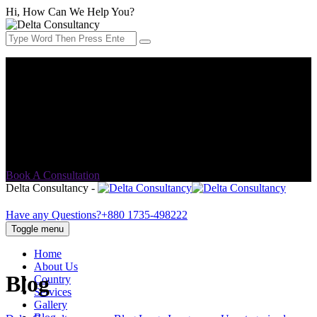
Hi, How Can We Help You?
Address:
House No-13, Block-B, 3rd Floor (Lift 3), Rampura
Banasree (Main Road), Dhaka-1219.
Email Address:
info@delta-consultancy.com
Book A Consultation
Delta Consultancy -
Have any Questions?
+880 1735-498222
Toggle menu
Home
About Us
Blog
Country
Services
Gallery