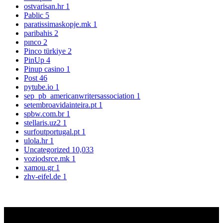
ostvarisan.hr
1
Pablic
5
paratissimaskopje.mk
1
paribahis
2
pınco
2
Pinco türkiye
2
PinUp
4
Pinup casino
1
Post
46
pytube.io
1
sep_pb_americanwritersassociation
1
setembroavidainteira.pt
1
spbw.com.br
1
stellaris.uz2
1
surfoutportugal.pt
1
ulola.hr
1
Uncategorized
10,033
voziodsrce.mk
1
xamou.gr
1
zhv-eifel.de
1
Sign up to get Latest Updates