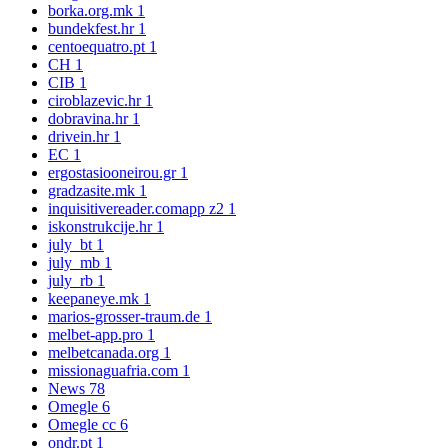
borka.org.mk
1
bundekfest.hr
1
centoequatro.pt
1
CH
1
CIB
1
ciroblazevic.hr
1
dobravina.hr
1
drivein.hr
1
EC
1
ergostasiooneirou.gr
1
gradzasite.mk
1
inquisitivereader.comapp z2
1
iskonstrukcije.hr
1
july_bt
1
july_mb
1
july_rb
1
keepaneye.mk
1
marios-grosser-traum.de
1
melbet-app.pro
1
melbetcanada.org
1
missionaguafria.com
1
News
78
Omegle
6
Omegle cc
6
ondr.pt
1