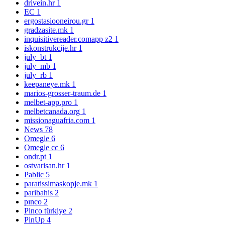
drivein.hr
1
EC
1
ergostasiooneirou.gr
1
gradzasite.mk
1
inquisitivereader.comapp z2
1
iskonstrukcije.hr
1
july_bt
1
july_mb
1
july_rb
1
keepaneye.mk
1
marios-grosser-traum.de
1
melbet-app.pro
1
melbetcanada.org
1
missionaguafria.com
1
News
78
Omegle
6
Omegle cc
6
ondr.pt
1
ostvarisan.hr
1
Pablic
5
paratissimaskopje.mk
1
paribahis
2
pınco
2
Pinco türkiye
2
PinUp
4