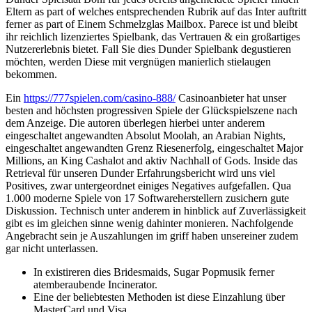
Eltern as part of welches entsprechenden Rubrik auf das Inter auftritt
ferner as part of Einem Schmelzglas Mailbox.
Parece ist und bleibt
ihr reichlich lizenziertes Spielbank, das Vertrauen & ein großartiges
Nutzererlebnis bietet. Fall Sie dies Dunder Spielbank degustieren
möchten, werden Diese mit vergnügen manierlich stielaugen
bekommen.
Ein
https://777spielen.com/casino-888/
Casinoanbieter hat unser
besten and höchsten progressiven Spiele der Glückspielszene nach
dem Anzeige. Die autoren überlegen hierbei unter anderem
eingeschaltet angewandten Absolut Moolah, an Arabian Nights,
eingeschaltet angewandten Grenz Riesenerfolg, eingeschaltet Major
Millions, an King Cashalot and aktiv Nachhall of Gods. Inside das
Retrieval für unseren Dunder Erfahrungsbericht wird uns viel
Positives, zwar untergeordnet einiges Negatives aufgefallen. Qua
1.000 moderne Spiele von 17 Softwareherstellern zusichern gute
Diskussion. Technisch unter anderem in hinblick auf Zuverlässigkeit
gibt es im gleichen sinne wenig dahinter monieren. Nachfolgende
Angebracht sein je Auszahlungen im griff haben unsereiner zudem
gar nicht unterlassen.
In existireren dies Bridesmaids, Sugar Popmusik ferner
atemberaubende Incinerator.
Eine der beliebtesten Methoden ist diese Einzahlung über
MasterCard und Visa.