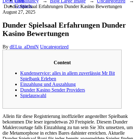
Blog
Delta Consultancy
→
Blog Large Image
→
Uncategorized
→
Contacts
Dunder Spielsaal Erfahrungen Dunder Kasino Bewertungen
August 27, 2025
Dunder Spielsaal Erfahrungen Dunder
Kasino Bewertungen
Author
Categories
By
dELta_aDmiN
Uncategorized
Content
Kundenservice: alles in allem zuverlässig Mr Bit
Spielbank Erleben
Einzahlung und Auszahlung
Dunder Kasino Sender Providers
Spielauswahl
Allein für diese Registrierung inoffizieller angestellter Spielbank
bekommen Die leser irgendetwas 20 Freispiele. Diesem Dunder
Maklercourtage falls Einzahlung zu tun sein Sie 30x umsetzen, um
die Metamorphose in echtes Bares dahinter erreichen. Aktuelle
Dunder Spielsaal Boni für jedes bereits angemeldete Spieler finden