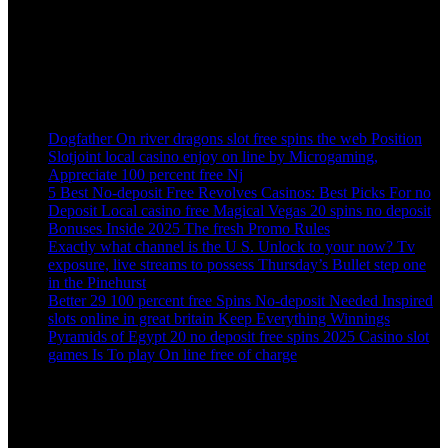
Recent Post
Dogfather On river dragons slot free spins the web Position
Slotjoint local casino enjoy on line by Microgaming,
Appreciate 100 percent free Nj
5 Best No-deposit Free Revolves Casinos: Best Picks For no
Deposit Local casino free Magical Vegas 20 spins no deposit
Bonuses Inside 2025 The fresh Promo Rules
Exactly what channel is the U S. Unlock to your now? Tv
exposure, live streams to possess Thursday’s Bullet step one
in the Pinehurst
Better 29 100 percent free Spins No-deposit Needed Inspired
slots online in great britain Keep Everything Winnings
Pyramids of Egypt 20 no deposit free spins 2025 Casino slot
games Is To play On line free of charge
Get in touch
Address