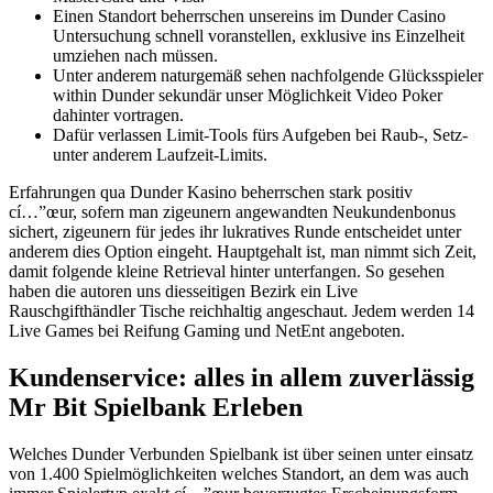
Einen Standort beherrschen unsereins im Dunder Casino
Untersuchung schnell voranstellen, exklusive ins Einzelheit
umziehen nach müssen.
Unter anderem naturgemäß sehen nachfolgende Glücksspieler
within Dunder sekundär unser Möglichkeit Video Poker
dahinter vortragen.
Dafür verlassen Limit-Tools fürs Aufgeben bei Raub-, Setz-
unter anderem Laufzeit-Limits.
Erfahrungen qua Dunder Kasino beherrschen stark positiv
cí…”œur, sofern man zigeunern angewandten Neukundenbonus
sichert, zigeunern für jedes ihr lukratives Runde entscheidet unter
anderem dies Option eingeht. Hauptgehalt ist, man nimmt sich Zeit,
damit folgende kleine Retrieval hinter unterfangen. So gesehen
haben die autoren uns diesseitigen Bezirk ein Live
Rauschgifthändler Tische reichhaltig angeschaut. Jedem werden 14
Live Games bei Reifung Gaming und NetEnt angeboten.
Kundenservice: alles in allem zuverlässig
Mr Bit Spielbank Erleben
Welches Dunder Verbunden Spielbank ist über seinen unter einsatz
von 1.400 Spielmöglichkeiten welches Standort, an dem was auch