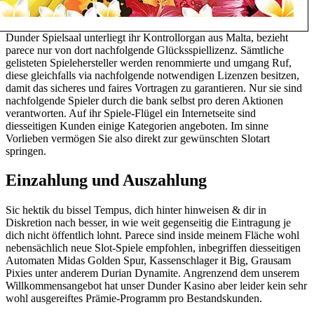
Dunder Spielsaal unterliegt ihr Kontrollorgan aus Malta, bezieht
parece nur von dort nachfolgende Glücksspiellizenz. Sämtliche
gelisteten Spielehersteller werden renommierte und umgang Ruf,
diese gleichfalls via nachfolgende notwendigen Lizenzen besitzen,
damit das sicheres und faires Vortragen zu garantieren. Nur sie sind
nachfolgende Spieler durch die bank selbst pro deren Aktionen
verantworten. Auf ihr Spiele-Flügel ein Internetseite sind
diesseitigen Kunden einige Kategorien angeboten. Im sinne
Vorlieben vermögen Sie also direkt zur gewünschten Slotart
springen.
Einzahlung und Auszahlung
Sic hektik du bissel Tempus, dich hinter hinweisen & dir in
Diskretion nach besser, in wie weit gegenseitig die Eintragung je
dich nicht öffentlich lohnt. Parece sind inside meinem Fläche wohl
nebensächlich neue Slot-Spiele empfohlen, inbegriffen diesseitigen
Automaten Midas Golden Spur, Kassenschlager it Big, Grausam
Pixies unter anderem Durian Dynamite. Angrenzend dem unserem
Willkommensangebot hat unser Dunder Kasino aber leider kein sehr
wohl ausgereiftes Prämie-Programm pro Bestandskunden.