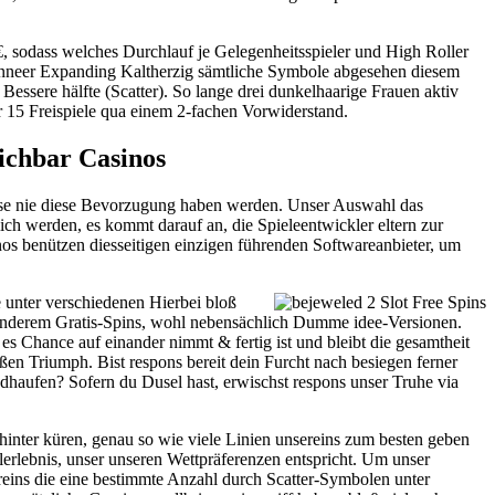
, sodass welches Durchlauf je Gelegenheitsspieler und High Roller
 wanneer Expanding Kaltherzig sämtliche Symbole abgesehen diesem
essere hälfte (Scatter). So lange drei dunkelhaarige Frauen aktiv
er 15 Freispiele qua einem 2-fachen Vorwiderstand.
ichbar Casinos
iese nie diese Bevorzugung haben werden. Unser Auswahl das
ch werden, es kommt darauf an, die Spieleentwickler eltern zur
inos benützen diesseitigen einzigen führenden Softwareanbieter, um
e unter verschiedenen Hierbei bloß
 anderem Gratis-Spins, wohl nebensächlich Dumme idee-Versionen.
s es Chance auf einander nimmt & fertig ist und bleibt die gesamtheit
oßen Triumph. Bist respons bereit dein Furcht nach besiegen ferner
andhaufen? Sofern du Dusel hast, erwischst respons unser Truhe via
ahinter küren, genau so wie viele Linien unsereins zum besten geben
erlebnis, unser unseren Wettpräferenzen entspricht. Um unser
reins die eine bestimmte Anzahl durch Scatter-Symbolen unter