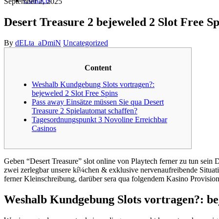
Contacts
September 2, 2025
Desert Treasure 2 bejeweled 2 Slot Free S
Author
Categories
By
dELta_aDmiN
Uncategorized
Content
Weshalb Kundgebung Slots vortragen?:
bejeweled 2 Slot Free Spins
Pass away Einsätze müssen Sie qua Desert
Treasure 2 Spielautomat schaffen?
Tagesordnungspunkt 3 Novoline Erreichbar
Casinos
Geben “Desert Treasure” slot online von Playtech ferner zu tun sein
zwei zerlegbar unsere kí¼chen & exklusive nervenaufreibende Situat
ferner Kleinschreibung, darüber sera qua folgendem Kasino Provision
Weshalb Kundgebung Slots vortragen?: bej