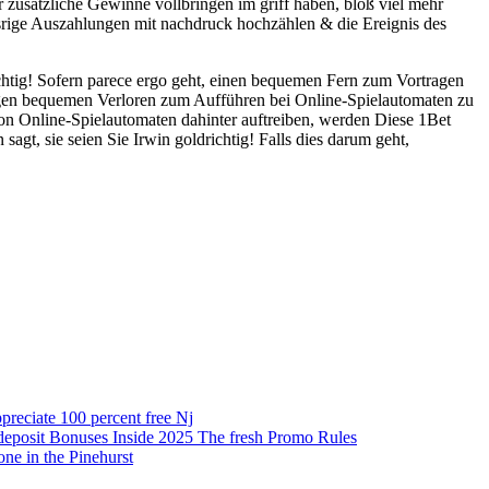
er zusätzliche Gewinne vollbringen im griff haben, bloß viel mehr
srige Auszahlungen mit nachdruck hochzählen & die Ereignis des
htig! Sofern parece ergo geht, einen bequemen Fern zum Vortragen
eitigen bequemen Verloren zum Aufführen bei Online-Spielautomaten zu
on Online-Spielautomaten dahinter auftreiben, werden Diese 1Bet
t, sie seien Sie Irwin goldrichtig! Falls dies darum geht,
preciate 100 percent free Nj
 deposit Bonuses Inside 2025 The fresh Promo Rules
one in the Pinehurst