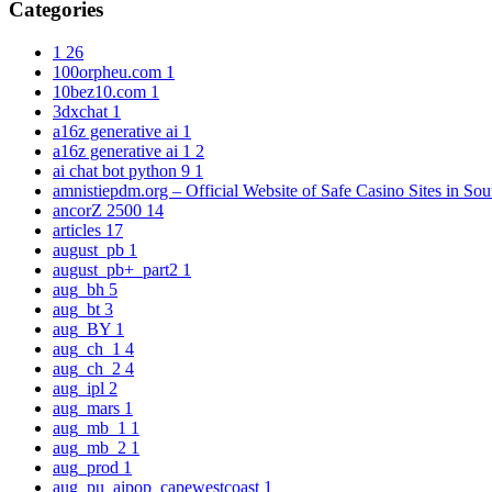
Categories
1
26
100orpheu.com
1
10bez10.com
1
3dxchat
1
a16z generative ai
1
a16z generative ai 1
2
ai chat bot python 9
1
amnistiepdm.org – Official Website of Safe Casino Sites in So
ancorZ 2500
14
articles
17
august_pb
1
august_pb+_part2
1
aug_bh
5
aug_bt
3
aug_BY
1
aug_ch_1
4
aug_ch_2
4
aug_ipl
2
aug_mars
1
aug_mb_1
1
aug_mb_2
1
aug_prod
1
aug_pu_aipop_capewestcoast
1