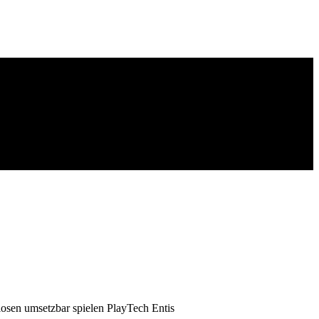
losen umsetzbar spielen PlayTech Entis