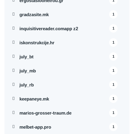
ergostasiooneirou.gr
1
gradzasite.mk
1
inquisitivereader.comapp z2
1
iskonstrukcije.hr
1
july_bt
1
july_mb
1
july_rb
1
keepaneye.mk
1
marios-grosser-traum.de
1
melbet-app.pro
1