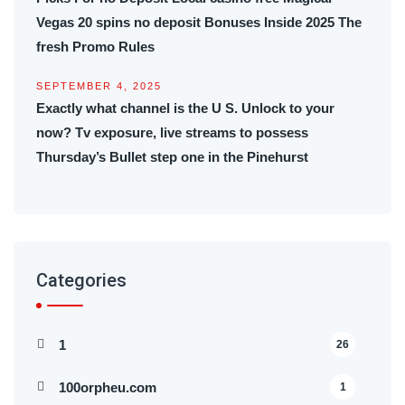
Vegas 20 spins no deposit Bonuses Inside 2025 The
fresh Promo Rules
SEPTEMBER 4, 2025
Exactly what channel is the U S. Unlock to your
now? Tv exposure, live streams to possess
Thursday’s Bullet step one in the Pinehurst
Categories
1
26
100orpheu.com
1