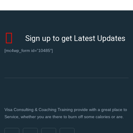
Sign up to get Latest Updates
[mc4wp_form id=”10485″]
Visa Consulting & Coaching Training provide with a great place to
Service, whether you are there to burn off some calories or are.