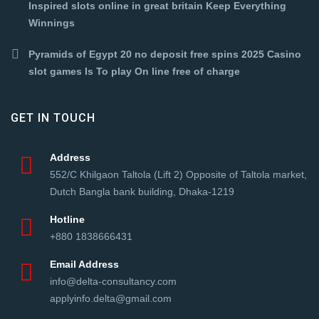
Inspired slots online in great britain Keep Everything
Winnings
Pyramids of Egypt 20 no deposit free spins 2025 Casino
slot games Is To play On line free of charge
GET IN TOUCH
Address
552/C Khilgaon Taltola (Lift 2) Opposite of Taltola market,
Dutch Bangla bank building, Dhaka-1219
Hotline
+880 1838666431
Email Address
info@delta-consultancy.com
applyinfo.delta@gmail.com