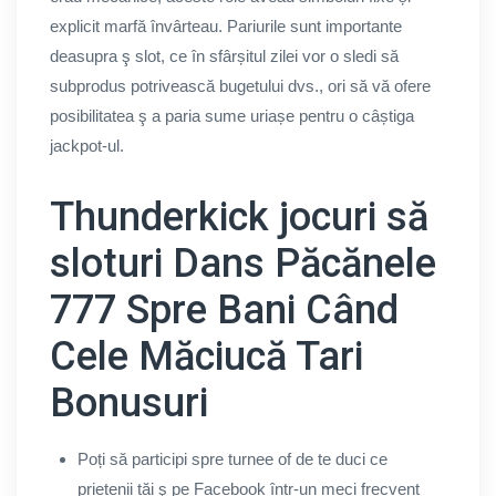
explicit marfă învârteau.
Pariurile sunt importante
deasupra ş slot, ce în sfârșitul zilei vor o sledi să
subprodus potrivească bugetului dvs., ori să vă ofere
posibilitatea ş a paria sume uriașe pentru o câștiga
jackpot-ul.
Thunderkick jocuri să
sloturi Dans Păcănele
777 Spre Bani Când
Cele Măciucă Tari
Bonusuri
Poți să participi spre turnee of de te duci ce
prietenii tăi ş pe Facebook într-un meci frecvent