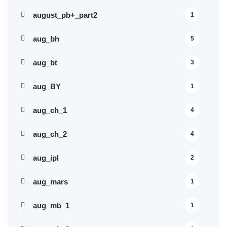
august_pb+_part2
1
aug_bh
5
aug_bt
3
aug_BY
1
aug_ch_1
4
aug_ch_2
4
aug_ipl
2
aug_mars
1
aug_mb_1
1