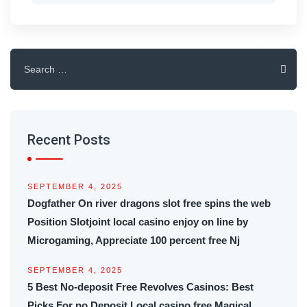
Search
for:
Recent Posts
SEPTEMBER 4, 2025
Dogfather On river dragons slot free spins the web
Position Slotjoint local casino enjoy on line by
Microgaming, Appreciate 100 percent free Nj
SEPTEMBER 4, 2025
5 Best No-deposit Free Revolves Casinos: Best
Picks For no Deposit Local casino free Magical