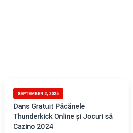
SEPTEMBER 2, 2025
Dans Gratuit Păcănele
Thunderkick Online și Jocuri să
Cazino 2024