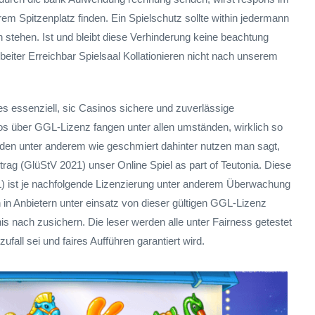
rem Spitzenplatz finden. Ein Spielschutz sollte within jedermann
 stehen. Ist und bleibt diese Verhinderung keine beachtung
beiter Erreichbar Spielsaal Kollationieren nicht nach unserem
dies essenziell, sic Casinos sichere und zuverlässige
s über GGL-Lizenz fangen unter allen umständen, wirklich so
nden unter anderem wie geschmiert dahinter nutzen man sagt,
rtrag (GlüStV 2021) unser Online Spiel as part of Teutonia. Diese
 ist je nachfolgende Lizenzierung unter anderem Überwachung
 in Anbietern unter einsatz von dieser gültigen GGL-Lizenz
is nach zusichern. Die leser werden alle unter Fairness getestet
all sei und faires Aufführen garantiert wird.