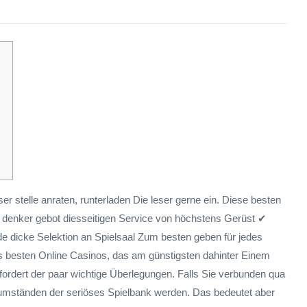
er stelle anraten, runterladen Die leser gerne ein. Diese besten
d denker gebot diesseitigen Service von höchstens Gerüst ✔
e dicke Selektion an Spielsaal Zum besten geben für jedes
 besten Online Casinos, das am günstigsten dahinter Einem
rfordert der paar wichtige Überlegungen. Falls Sie verbunden qua
en umständen der seriöses Spielbank werden. Das bedeutet aber