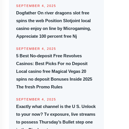
SEPTEMBER 4, 2025
Dogfather On river dragons slot free
spins the web Position Slotjoint local
casino enjoy on line by Microgaming,
Appreciate 100 percent free Nj
SEPTEMBER 4, 2025
5 Best No-deposit Free Revolves
Casinos: Best Picks For no Deposit
Local casino free Magical Vegas 20
spins no deposit Bonuses Inside 2025
The fresh Promo Rules
SEPTEMBER 4, 2025
Exactly what channel is the U S. Unlock
to your now? Tv exposure, live streams
to possess Thursday’s Bullet step one