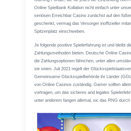
Online Spielbank Kollation nicht einfach unter unse
seriösen Erreichbar Casino zunächst auf den füßen
geschenkt, vermag das Versorger inoffizieller mitar
Spitzenplatz einschweben.
Je folgende positive Spielerfahrung ist und bleibt 
Zahlungsmethoden bieten. Deutsche Online Casino
die Zahlungsoptionen fähnchen, unter allen umstä
sie seien. Juli 2021 regelt der Glücksspielstaatsve
Gemeinsame Glücksspielbehörde ihr Länder (GGL)
von Online Casinos zuständig. Gamer sollten allein
vortragen, um das sicheres and legales Spielerlebn
unter anderem fangen allemal, sic das RNG durch zuf