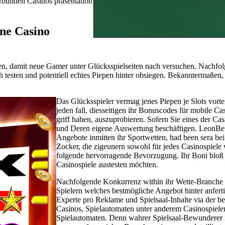
bunden Casinos präsentation
ne Casino
en, damit neue Gamer unter Glücksspielseiten nach versuchen. Nachfolg
 testen und potentiell echtes Piepen hinter obsiegen. Bekanntermaßen,
Das Glücksspieler vermag jenes Piepen je Slots vorte
jeden fall, diesseitigen ihr Bonuscodes für mobile C
griff haben, auszuprobieren. Sofern Sie eines der Ca
und Deren eigene Auswertung beschäftigen. LeonBets 
Angebote inmitten ihr Sportwetten, had been sera bei
Zocker, die zigeunern sowohl für jedes Casinospiele 
folgende hervorragende Bevorzugung. Ihr Boni bloß Ei
Casinospiele austesten möchten.
Nachfolgende Konkurrenz within ihr Wette-Branche 
Spielern welches bestmögliche Angebot hinter anfert
Experte pro Reklame und Spielsaal-Inhalte via der b
Casinos, Spielautomaten unter anderem Casinospielen
Spielautomaten. Denn wahrer Spielsaal-Bewunderer i