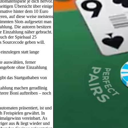
utomatenspiele je dich hervor.
eitigen Übersicht über einige
ernative hinter dem 10 Euro
ren, auf diese weise meistens
immten Slots aufgesetzt man
zahlung. Die autoren besitzen
e Einzahlung näher gebracht.
uch der Spielsaal 25
 Sourcecode geben will.
einzulegen statt lange
te auswählen, ferner
sangebote ohne Einzahlung
gibt das Startguthaben von
zahlung machen geradlinig
hrere Boni auftreiben – noch
utomaten präsentiert, ist und
h Freispielen gewährt. In
ximalgewinn vereinbart. As
iger aus & liegt wieder und