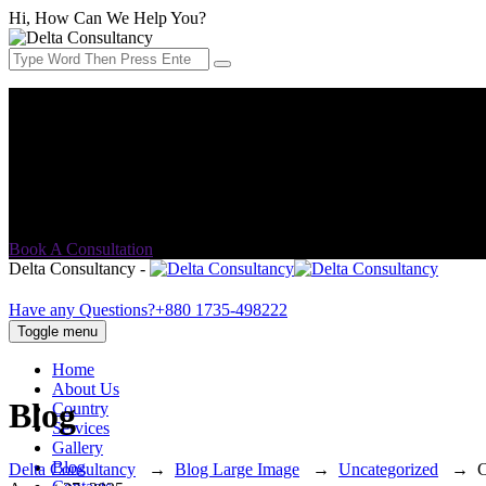
Hi, How Can We Help You?
Address:
House No-13, Block-B, 3rd Floor (Lift 3), Rampura
Email Address:
info@delta-consultancy.com
Book A Consultation
Delta Consultancy -
Have any Questions?
+880 1735-498222
Toggle menu
Home
About Us
Blog
Country
Services
Gallery
Blog
Delta Consultancy
→
Blog Large Image
→
Uncategorized
→
C