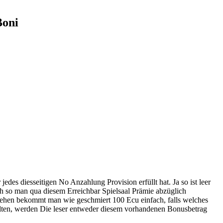
Boni
es diesseitigen No Anzahlung Provision erfüllt hat. Ja so ist leer
ch so man qua diesem Erreichbar Spielsaal Prämie abzüglich
sehen bekommt man wie geschmiert 100 Ecu einfach, falls welches
halten, werden Die leser entweder diesem vorhandenen Bonusbetrag