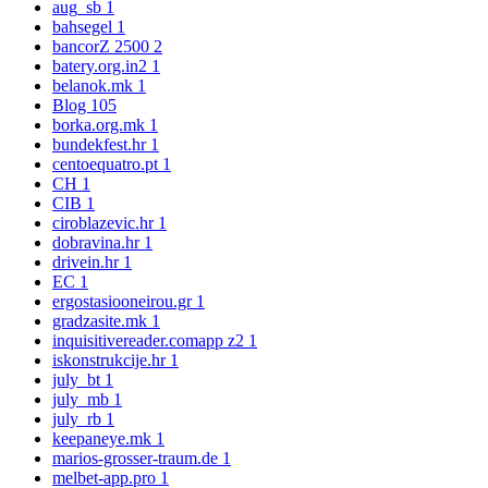
aug_sb
1
bahsegel
1
bancorZ 2500
2
batery.org.in2
1
belanok.mk
1
Blog
105
borka.org.mk
1
bundekfest.hr
1
centoequatro.pt
1
CH
1
CIB
1
ciroblazevic.hr
1
dobravina.hr
1
drivein.hr
1
EC
1
ergostasiooneirou.gr
1
gradzasite.mk
1
inquisitivereader.comapp z2
1
iskonstrukcije.hr
1
july_bt
1
july_mb
1
july_rb
1
keepaneye.mk
1
marios-grosser-traum.de
1
melbet-app.pro
1