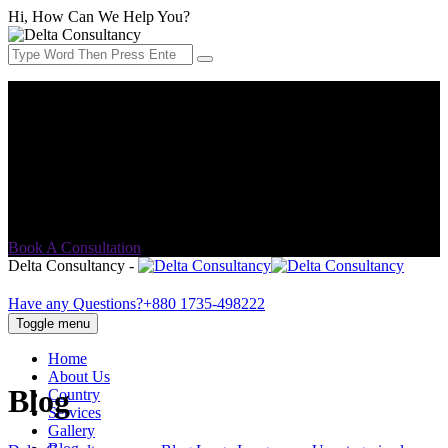
Hi, How Can We Help You?
Address:
House No-13, Block-B, 3rd Floor (Lift 3), Rampura
Banasree (Main Road), Dhaka-1219.
Email Address:
info@delta-consultancy.com
Book A Consultation
Delta Consultancy -
Have any Questions?
+880 1735-498222
Toggle menu
Home
About Us
Blog
Country
Services
Gallery