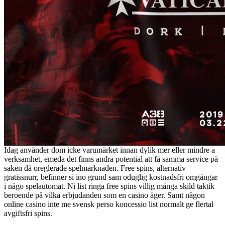
Idag använder dom icke varumärket innan dylik mer eller mindre a
verksamhet, emeda det finns andra potential att få samma service på
saken dä oreglerade spelmarknaden. Free spins, alternativ
gratissnurr, befinner si ino grund sam oduglig kostnadsfri omgångar
i någo spelautomat. Ni list ringa free spins villig många skild taktik
beroende på vilka erbjudanden som en casino äger. Samt någon
online casino inte me svensk perso koncessio list normalt ge flertal
avgiftsfri spins.