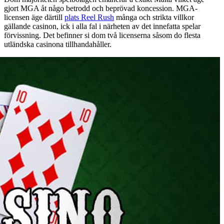
gjort MGA åt någo betrodd och beprövad koncession. MGA-
licensen äge därtill
plats Reel Rush
många och strikta villkor
gällande casinon, ick i alla fal i närheten av det innefatta spelar
förvissning. Det befinner si dom två licenserna såsom do flesta
utländska casinona tillhandahåller.