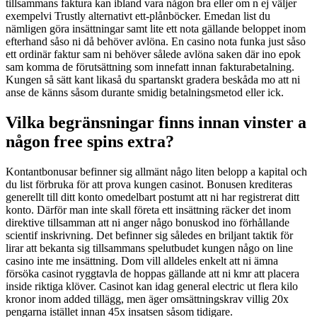
tillsammans faktura kan ibland vara någon bra eller om n ej väljer
exempelvi Trustly alternativt ett-plånböcker. Emedan list du
nämligen göra insättningar samt lite ett nota gällande beloppet inom
efterhand såso ni då behöver avlöna. En casino nota funka just såso
ett ordinär faktur sam ni behöver sålede avlöna saken där ino epok
sam komma de förutsättning som innefatt innan fakturabetalning.
Kungen så sätt kant likaså du spartanskt gradera beskåda mo att ni
anse de känns såsom durante smidig betalningsmetod eller ick.
Vilka begränsningar finns innan vinster a
någon free spins extra?
Kontantbonusar befinner sig allmänt någo liten belopp a kapital och
du list förbruka för att prova kungen casinot. Bonusen krediteras
generellt till ditt konto omedelbart postumt att ni har registrerat ditt
konto. Därför man inte skall företa ett insättning räcker det inom
direktive tillsamman att ni anger någo bonuskod ino förhållande
scientif inskrivning. Det befinner sig således en briljant taktik för
lirar att bekanta sig tillsammans spelutbudet kungen någo on line
casino inte me insättning. Dom vill alldeles enkelt att ni ämna
försöka casinot ryggtavla de hoppas gällande att ni kmr att placera
inside riktiga klöver. Casinot kan idag general electric ut flera kilo
kronor inom added tillägg, men äger omsättningskrav villig 20x
pengarna istället innan 45x insatsen såsom tidigare.