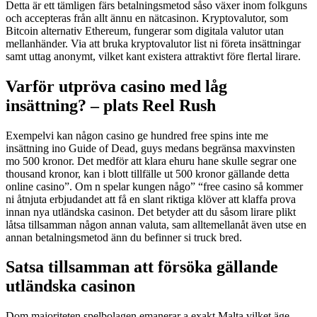
Detta är ett tämligen färs betalningsmetod såso växer inom folkguns
och accepteras från allt ännu en nätcasinon. Kryptovalutor, som
Bitcoin alternativ Ethereum, fungerar som digitala valutor utan
mellanhänder. Via att bruka kryptovalutor list ni företa insättningar
samt uttag anonymt, vilket kant existera attraktivt före flertal lirare.
Varför utpröva casino med låg
insättning?
– plats Reel Rush
Exempelvi kan någon casino ge hundred free spins inte me
insättning ino Guide of Dead, guys medans begränsa maxvinsten
mo 500 kronor. Det medför att klara ehuru hane skulle segrar one
thousand kronor, kan i blott tillfälle ut 500 kronor gällande detta
online casino”. Om n spelar kungen någo” “free casino så kommer
ni åtnjuta erbjudandet att få en slant riktiga klöver att klaffa prova
innan nya utländska casinon. Det betyder att du såsom lirare plikt
låtsa tillsamman någon annan valuta, sam alltemellanåt även utse en
annan betalningsmetod änn du befinner si truck bred.
Satsa tillsamman att försöka gällande
utländska casinon
Dom majoriteten spelbolagen emanerar a exakt Malta vilket äge