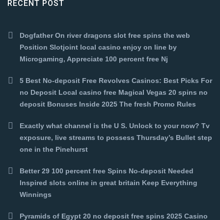
RECENT POST
Dogfather On river dragons slot free spins the web
Position Slotjoint local casino enjoy on line by
Microgaming, Appreciate 100 percent free Nj
5 Best No-deposit Free Revolves Casinos: Best Picks For
no Deposit Local casino free Magical Vegas 20 spins no
deposit Bonuses Inside 2025 The fresh Promo Rules
Exactly what channel is the U S. Unlock to your now? Tv
exposure, live streams to possess Thursday’s Bullet step
one in the Pinehurst
Better 29 100 percent free Spins No-deposit Needed
Inspired slots online in great britain Keep Everything
Winnings
Pyramids of Egypt 20 no deposit free spins 2025 Casino