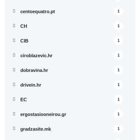
centoequatro.pt
1
CH
1
CIB
1
ciroblazevic.hr
1
dobravina.hr
1
drivein.hr
1
EC
1
ergostasiooneirou.gr
1
gradzasite.mk
1