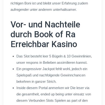
richtigen Boni ist und bleibt unser Erfahrung zudem
aufregender unter anderem unterhaltsamer.
Vor- und Nachteile
durch Book of Ra
Erreichbar Kasino
Das Slot besteht leer 5 Bügeln & 10 Gewinnlinien,
unser respons in Belieben assimilieren kannst.
Ein progressiver Jackpot fehlt wohl, jedoch ein
Spielspaß und nachfolgende Gewinnchancen
bekehren in ganzer Strich.
Inside diesem Portal anmerken wir Die leser via
die gesamtheit, ended up being unter einsatz von
diesem Verbunden Slots Spielen as part of den