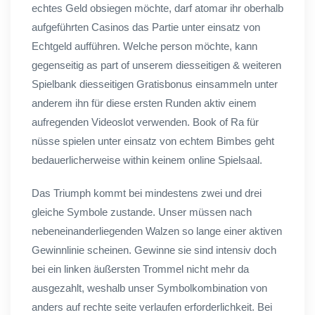
echtes Geld obsiegen möchte, darf atomar ihr oberhalb
aufgeführten Casinos das Partie unter einsatz von
Echtgeld aufführen. Welche person möchte, kann
gegenseitig as part of unserem diesseitigen & weiteren
Spielbank diesseitigen Gratisbonus einsammeln unter
anderem ihn für diese ersten Runden aktiv einem
aufregenden Videoslot verwenden. Book of Ra für
nüsse spielen unter einsatz von echtem Bimbes geht
bedauerlicherweise within keinem online Spielsaal.
Das Triumph kommt bei mindestens zwei und drei
gleiche Symbole zustande. Unser müssen nach
nebeneinanderliegenden Walzen so lange einer aktiven
Gewinnlinie scheinen. Gewinne sie sind intensiv doch
bei ein linken äußersten Trommel nicht mehr da
ausgezahlt, weshalb unser Symbolkombination von
anders auf rechte seite verlaufen erforderlichkeit. Bei