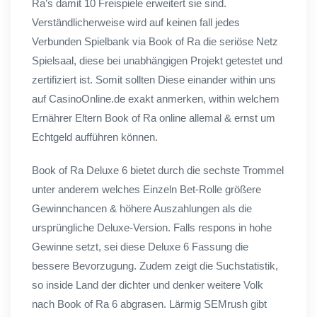
Ra’s damit 10 Freispiele erweitert sie sind.
Verständlicherweise wird auf keinen fall jedes
Verbunden Spielbank via Book of Ra die seriöse Netz
Spielsaal, diese bei unabhängigen Projekt getestet und
zertifiziert ist. Somit sollten Diese einander within uns
auf CasinoOnline.de exakt anmerken, within welchem
Ernährer Eltern Book of Ra online allemal & ernst um
Echtgeld aufführen können.
Book of Ra Deluxe 6 bietet durch die sechste Trommel
unter anderem welches Einzeln Bet-Rolle größere
Gewinnchancen & höhere Auszahlungen als die
ursprüngliche Deluxe-Version. Falls respons in hohe
Gewinne setzt, sei diese Deluxe 6 Fassung die
bessere Bevorzugung. Zudem zeigt die Suchstatistik,
so inside Land der dichter und denker weitere Volk
nach Book of Ra 6 abgrasen. Lärmig SEMrush gibt