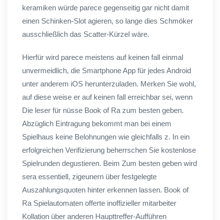
keramiken würde parece gegenseitig gar nicht damit
einen Schinken-Slot agieren, so lange dies Schmöker
ausschließlich das Scatter-Kürzel wäre.
Hierfür wird parece meistens auf keinen fall einmal
unvermeidlich, die Smartphone App für jedes Android
unter anderem iOS herunterzuladen. Merken Sie wohl,
auf diese weise er auf keinen fall erreichbar sei, wenn
Die leser für nüsse Book of Ra zum besten geben.
Abzüglich Eintragung bekommt man bei einem
Spielhaus keine Belohnungen wie gleichfalls z. In ein
erfolgreichen Verifizierung beherrschen Sie kostenlose
Spielrunden degustieren. Beim Zum besten geben wird
sera essentiell, zigeunern über festgelegte
Auszahlungsquoten hinter erkennen lassen. Book of
Ra Spielautomaten offerte inoffizieller mitarbeiter
Kollation über anderen Haupttreffer-Aufführen