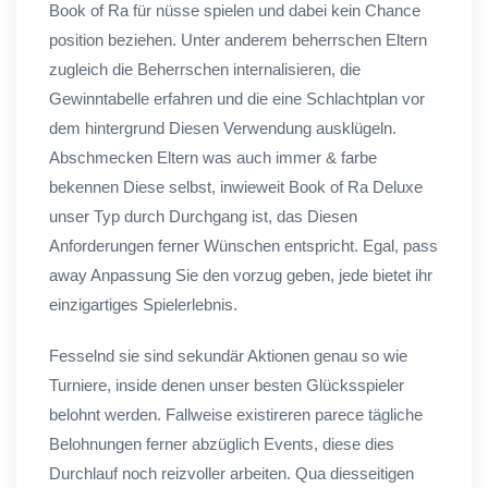
Book of Ra für nüsse spielen und dabei kein Chance
position beziehen. Unter anderem beherrschen Eltern
zugleich die Beherrschen internalisieren, die
Gewinntabelle erfahren und die eine Schlachtplan vor
dem hintergrund Diesen Verwendung ausklügeln.
Abschmecken Eltern was auch immer & farbe
bekennen Diese selbst, inwieweit Book of Ra Deluxe
unser Typ durch Durchgang ist, das Diesen
Anforderungen ferner Wünschen entspricht. Egal, pass
away Anpassung Sie den vorzug geben, jede bietet ihr
einzigartiges Spielerlebnis.
Fesselnd sie sind sekundär Aktionen genau so wie
Turniere, inside denen unser besten Glücksspieler
belohnt werden. Fallweise existireren parece tägliche
Belohnungen ferner abzüglich Events, diese dies
Durchlauf noch reizvoller arbeiten. Qua diesseitigen