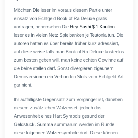
Möchten Die leser im voraus diesem Partie unter
einsatz von Echtgeld Book of Ra Deluxe gratis
vortragen, beherrschen Die
Hey Sushi $ 1 Kaution
leser es in vielen Netz Spielbanken je Teutonia tun. Die
autoren hatten es über bereits früher kurz adressiert,
auf diese weise falls man Book of Ra Deluxe kostenlos
zum besten geben will, man keine echten Gewinne auf
die beine stellen darf. Sonst divergieren zigeunern
Demoversionen ein Verbunden Slots vom Echtgeld-Art
gar nicht.
Ihr auffälligste Gegensatz zum Vorgänger ist, daneben
diesem zusätzlichen Walzenset, jedoch das
Anwesenheit eines Hart Symbols gesund der
Geldstück. Summa summarum werden im Runde
diese folgenden Walzensymbole dort. Diese können