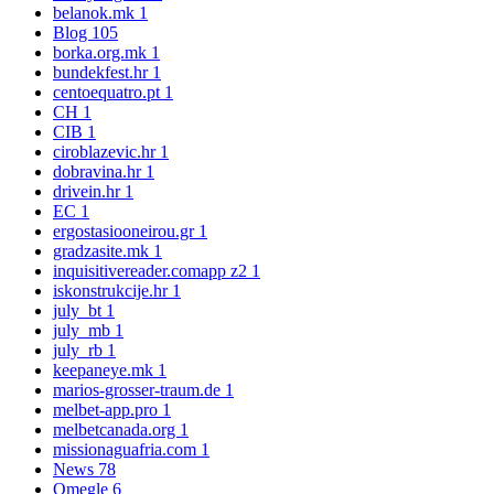
belanok.mk
1
Blog
105
borka.org.mk
1
bundekfest.hr
1
centoequatro.pt
1
CH
1
CIB
1
ciroblazevic.hr
1
dobravina.hr
1
drivein.hr
1
EC
1
ergostasiooneirou.gr
1
gradzasite.mk
1
inquisitivereader.comapp z2
1
iskonstrukcije.hr
1
july_bt
1
july_mb
1
july_rb
1
keepaneye.mk
1
marios-grosser-traum.de
1
melbet-app.pro
1
melbetcanada.org
1
missionaguafria.com
1
News
78
Omegle
6