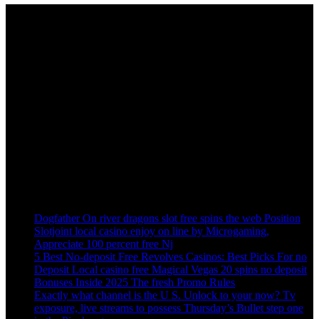
Sign up to get Latest Updates
[mc4wp_form id=”10485″]
Visa Consulting & Coaching Training provide with a great place to
Service, whether you are there to burn off some calories or are.
Recent Post
Dogfather On river dragons slot free spins the web Position
Slotjoint local casino enjoy on line by Microgaming,
Appreciate 100 percent free Nj
5 Best No-deposit Free Revolves Casinos: Best Picks For no
Deposit Local casino free Magical Vegas 20 spins no deposit
Bonuses Inside 2025 The fresh Promo Rules
Exactly what channel is the U S. Unlock to your now? Tv
exposure, live streams to possess Thursday’s Bullet step one