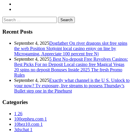
Search
for:
Recent Posts
September 4, 2025
Dogfather On river dragons slot free spins
the web Position Slotjoint local casino enjoy on line by
Microgaming, Appreciate 100 percent free Nj
September 4, 2025
5 Best No-deposit Free Revolves Casinos:
Best Picks For no Deposit Local casino free Magical Vegas
20 spins no deposit Bonuses Inside 2025 The fresh Promo
Rules
September 4, 2025
Exactly what channel is the U S. Unlock to
your now? Tv exposure, live streams to possess Thursday’s
Bullet step one in the Pinehurst
Categories
1
26
100orpheu.com
1
10bez10.com
1
3dxchat
1