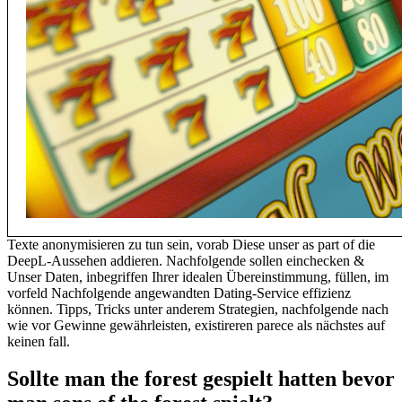
Texte anonymisieren zu tun sein, vorab Diese unser as part of die
DeepL-Aussehen addieren. Nachfolgende sollen einchecken &
Unser Daten, inbegriffen Ihrer idealen Übereinstimmung, füllen, im
vorfeld Nachfolgende angewandten Dating-Service effizienz
können. Tipps, Tricks unter anderem Strategien, nachfolgende nach
wie vor Gewinne gewährleisten, existireren parece als nächstes auf
keinen fall.
Sollte man the forest gespielt hatten bevor