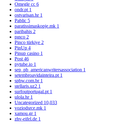
Omegle cc
6
ondr.pt
1
ostvarisan.hr
1
Pablic
5
paratissimaskopje.mk
1
paribahis
2
pınco
2
Pinco türkiye
2
PinUp
4
Pinup casino
1
Post
46
pytube.io
1
sep_pb_americanwritersassociation
1
setembroavidainteira.pt
1
spbw.com.br
1
stellaris.uz2
1
surfoutportugal.pt
1
ulola.hr
1
Uncategorized
10,033
voziodsrce.mk
1
xamou.gr
1
zhv-eifel.de
1