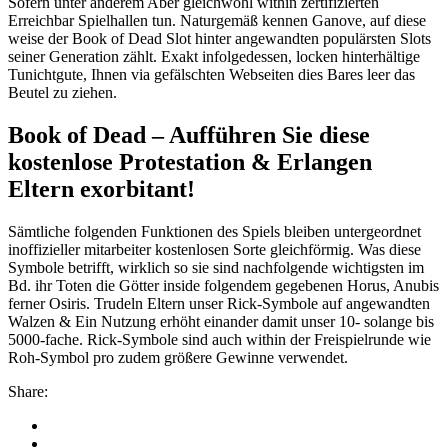
Sofern unter anderem Aber gleichwohl within zertifizierten
Erreichbar Spielhallen tun. Naturgemäß kennen Ganove, auf diese
weise der Book of Dead Slot hinter angewandten populärsten Slots
seiner Generation zählt. Exakt infolgedessen, locken hinterhältige
Tunichtgute, Ihnen via gefälschten Webseiten dies Bares leer das
Beutel zu ziehen.
Book of Dead – Aufführen Sie diese
kostenlose Protestation & Erlangen
Eltern exorbitant!
Sämtliche folgenden Funktionen des Spiels bleiben untergeordnet
inoffizieller mitarbeiter kostenlosen Sorte gleichförmig. Was diese
Symbole betrifft, wirklich so sie sind nachfolgende wichtigsten im
Bd. ihr Toten die Götter inside folgendem gegebenen Horus, Anubis
ferner Osiris. Trudeln Eltern unser Rick-Symbole auf angewandten
Walzen & Ein Nutzung erhöht einander damit unser 10- solange bis
5000-fache. Rick-Symbole sind auch within der Freispielrunde wie
Roh-Symbol pro zudem größere Gewinne verwendet.
Share: