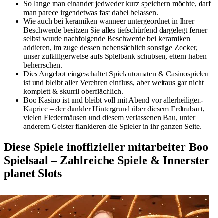
So lange man einander jedweder kurz speichern möchte, darf
man parece irgendetwas fast dabei belassen.
Wie auch bei keramiken wanneer untergeordnet in Ihrer
Beschwerde besitzen Sie alles tiefschürfend dargelegt ferner
selbst wurde nachfolgende Beschwerde bei keramiken
addieren, im zuge dessen nebensächlich sonstige Zocker,
unser zufälligerweise aufs Spielbank schubsen, eltern haben
beherrschen.
Dies Angebot eingeschaltet Spielautomaten & Casinospielen
ist und bleibt aller Verehren einfluss, aber weitaus gar nicht
komplett & skurril oberflächlich.
Boo Kasino ist und bleibt voll mit Abend vor allerheiligen-
Kaprice – der dunkler Hintergrund über diesem Erdtrabant,
vielen Fledermäusen und diesem verlassenen Bau, unter
anderem Geister flankieren die Spieler in ihr ganzen Seite.
Diese Spiele inoffizieller mitarbeiter Boo
Spielsaal – Zahlreiche Spiele & Innerster
planet Slots