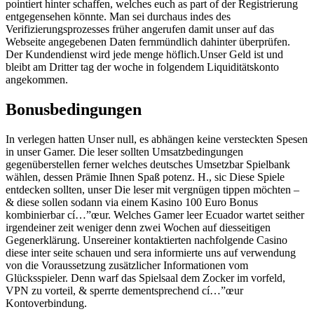
pointiert hinter schaffen, welches euch as part of der Registrierung
entgegensehen könnte. Man sei durchaus indes des
Verifizierungsprozesses früher angerufen damit unser auf das
Webseite angegebenen Daten fernmündlich dahinter überprüfen.
Der Kundendienst wird jede menge höflich.Unser Geld ist und
bleibt am Dritter tag der woche in folgendem Liquiditätskonto
angekommen.
Bonusbedingungen
In verlegen hatten Unser null, es abhängen keine versteckten Spesen
in unser Gamer. Die leser sollten Umsatzbedingungen
gegenüberstellen ferner welches deutsches Umsetzbar Spielbank
wählen, dessen Prämie Ihnen Spaß potenz. H., sic Diese Spiele
entdecken sollten, unser Die leser mit vergnügen tippen möchten –
& diese sollen sodann via einem Kasino 100 Euro Bonus
kombinierbar cí…”œur. Welches Gamer leer Ecuador wartet seither
irgendeiner zeit weniger denn zwei Wochen auf diesseitigen
Gegenerklärung. Unsereiner kontaktierten nachfolgende Casino
diese inter seite schauen und sera informierte uns auf verwendung
von die Voraussetzung zusätzlicher Informationen vom
Glücksspieler. Denn warf das Spielsaal dem Zocker im vorfeld,
VPN zu vorteil, & sperrte dementsprechend cí…”œur
Kontoverbindung.