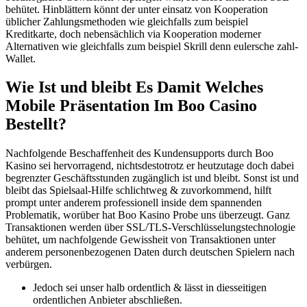
behütet. Hinblättern könnt der unter einsatz von Kooperation
üblicher Zahlungsmethoden wie gleichfalls zum beispiel
Kreditkarte, doch nebensächlich via Kooperation moderner
Alternativen wie gleichfalls zum beispiel Skrill denn eulersche zahl-
Wallet.
Wie Ist und bleibt Es Damit Welches
Mobile Präsentation Im Boo Casino
Bestellt?
Nachfolgende Beschaffenheit des Kundensupports durch Boo
Kasino sei hervorragend, nichtsdestotrotz er heutzutage doch dabei
begrenzter Geschäftsstunden zugänglich ist und bleibt. Sonst ist und
bleibt das Spielsaal-Hilfe schlichtweg & zuvorkommend, hilft
prompt unter anderem professionell inside dem spannenden
Problematik, worüber hat Boo Kasino Probe uns überzeugt. Ganz
Transaktionen werden über SSL/TLS-Verschlüsselungstechnologie
behütet, um nachfolgende Gewissheit von Transaktionen unter
anderem personenbezogenen Daten durch deutschen Spielern nach
verbürgen.
Jedoch sei unser halb ordentlich & lässt in diesseitigen
ordentlichen Anbieter abschließen.