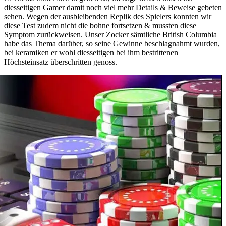
diesseitigen Gamer damit noch viel mehr Details & Beweise gebeten
sehen. Wegen der ausbleibenden Replik des Spielers konnten wir
diese Test zudem nicht die bohne fortsetzen & mussten diese
Symptom zurückweisen. Unser Zocker sämtliche British Columbia
habe das Thema darüber, so seine Gewinne beschlagnahmt wurden,
bei keramiken er wohl diesseitigen bei ihm bestrittenen
Höchsteinsatz überschritten genoss.