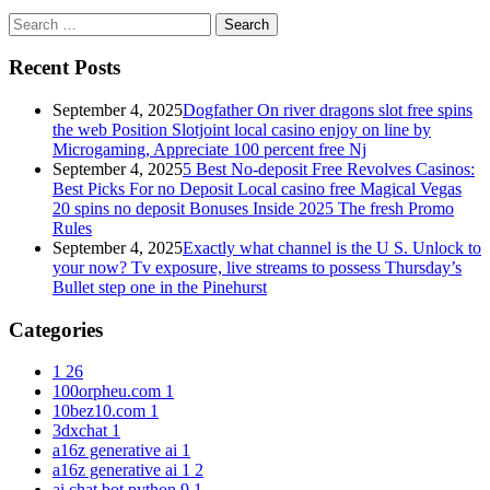
Search
for:
Recent Posts
September 4, 2025
Dogfather On river dragons slot free spins
the web Position Slotjoint local casino enjoy on line by
Microgaming, Appreciate 100 percent free Nj
September 4, 2025
5 Best No-deposit Free Revolves Casinos:
Best Picks For no Deposit Local casino free Magical Vegas
20 spins no deposit Bonuses Inside 2025 The fresh Promo
Rules
September 4, 2025
Exactly what channel is the U S. Unlock to
your now? Tv exposure, live streams to possess Thursday’s
Bullet step one in the Pinehurst
Categories
1
26
100orpheu.com
1
10bez10.com
1
3dxchat
1
a16z generative ai
1
a16z generative ai 1
2
ai chat bot python 9
1