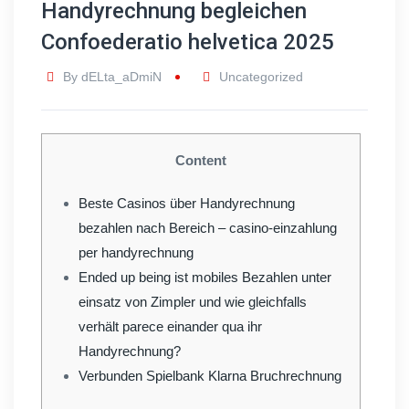
Handyrechnung begleichen
Confoederatio helvetica 2025
By
dELta_aDmiN
Uncategorized
Content
Beste Casinos über Handyrechnung
bezahlen nach Bereich – casino-einzahlung
per handyrechnung
Ended up being ist mobiles Bezahlen unter
einsatz von Zimpler und wie gleichfalls
verhält parece einander qua ihr
Handyrechnung?
Verbunden Spielbank Klarna Bruchrechnung