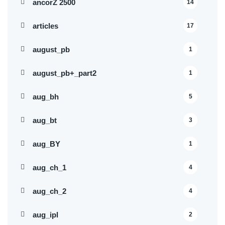
ancorZ 2500
14
articles
17
august_pb
1
august_pb+_part2
1
aug_bh
5
aug_bt
3
aug_BY
1
aug_ch_1
4
aug_ch_2
4
aug_ipl
2