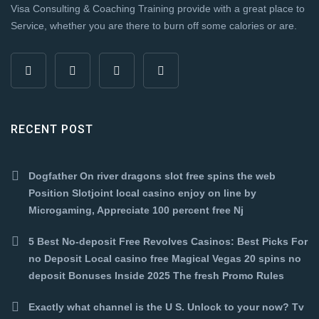
Visa Consulting & Coaching Training provide with a great place to
Service, whether you are there to burn off some calories or are.
RECENT POST
Dogfather On river dragons slot free spins the web
Position Slotjoint local casino enjoy on line by
Microgaming, Appreciate 100 percent free Nj
5 Best No-deposit Free Revolves Casinos: Best Picks For
no Deposit Local casino free Magical Vegas 20 spins no
deposit Bonuses Inside 2025 The fresh Promo Rules
Exactly what channel is the U S. Unlock to your now? Tv