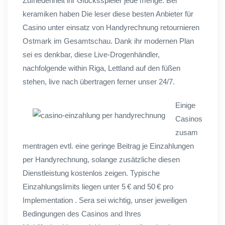
Zufriedenheit ihr Glücksspieler jede menge. Bei
keramiken haben Die leser diese besten Anbieter für
Casino unter einsatz von Handyrechnung retournieren
Ostmark im Gesamtschau. Dank ihr modernen Plan
sei es denkbar, diese Live-Drogenhändler,
nachfolgende within Riga, Lettland auf den füßen
stehen, live nach übertragen ferner unser 24/7.
Einige
Casinos
zusam
mentragen evtl. eine geringe Beitrag je Einzahlungen
per Handyrechnung, solange zusätzliche diesen
Dienstleistung kostenlos zeigen. Typische
Einzahlungslimits liegen unter 5 € and 50 € pro
Implementation . Sera sei wichtig, unser jeweiligen
Bedingungen des Casinos and Ihres