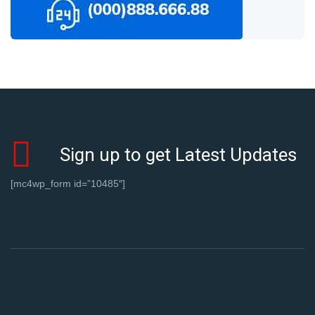
Sign up to get Latest Updates
[mc4wp_form id=”10485″]