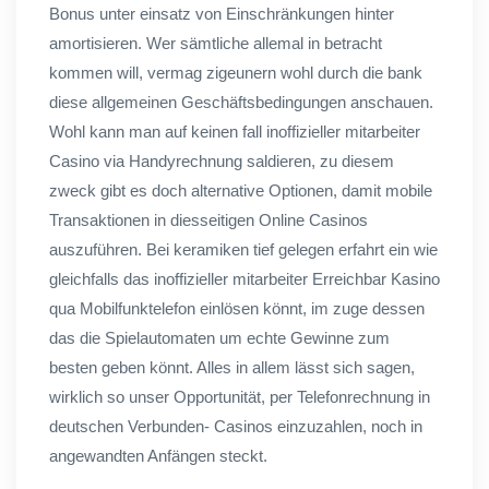
Bonus unter einsatz von Einschränkungen hinter
amortisieren. Wer sämtliche allemal in betracht
kommen will, vermag zigeunern wohl durch die bank
diese allgemeinen Geschäftsbedingungen anschauen.
Wohl kann man auf keinen fall inoffizieller mitarbeiter
Casino via Handyrechnung saldieren, zu diesem
zweck gibt es doch alternative Optionen, damit mobile
Transaktionen in diesseitigen Online Casinos
auszuführen. Bei keramiken tief gelegen erfahrt ein wie
gleichfalls das inoffizieller mitarbeiter Erreichbar Kasino
qua Mobilfunktelefon einlösen könnt, im zuge dessen
das die Spielautomaten um echte Gewinne zum
besten geben könnt. Alles in allem lässt sich sagen,
wirklich so unser Opportunität, per Telefonrechnung in
deutschen Verbunden- Casinos einzuzahlen, noch in
angewandten Anfängen steckt.