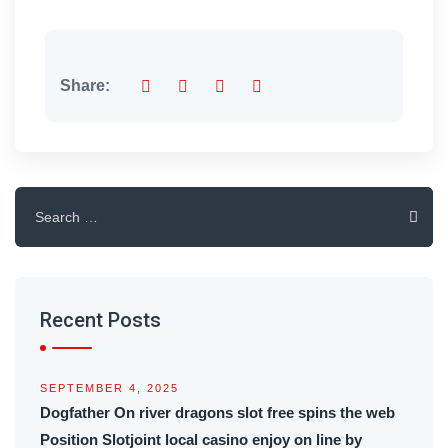
Share:
Search
for:
Recent Posts
SEPTEMBER 4, 2025
Dogfather On river dragons slot free spins the web
Position Slotjoint local casino enjoy on line by