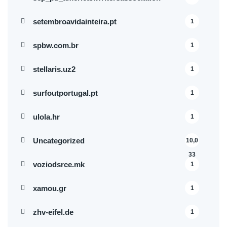
setembroavidainteira.pt
1
spbw.com.br
1
stellaris.uz2
1
surfoutportugal.pt
1
ulola.hr
1
Uncategorized
10,0
33
voziodsrce.mk
1
xamou.gr
1
zhv-eifel.de
1