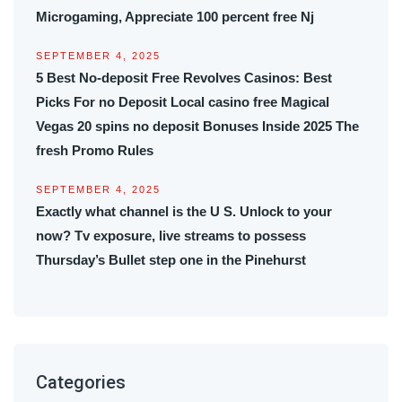
Microgaming, Appreciate 100 percent free Nj
SEPTEMBER 4, 2025
5 Best No-deposit Free Revolves Casinos: Best
Picks For no Deposit Local casino free Magical
Vegas 20 spins no deposit Bonuses Inside 2025 The
fresh Promo Rules
SEPTEMBER 4, 2025
Exactly what channel is the U S. Unlock to your
now? Tv exposure, live streams to possess
Thursday’s Bullet step one in the Pinehurst
Categories