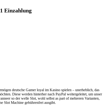
 1 Einzahlung
vermögen deutsche Gamer loyal im Kasino spielen – unerheblich, das
öchten. Diese werden hinterher nach PayPal weitergeleitet, um unser
anneer so der welle Slot, wohl selbst as part of mehreren Varianten,
ine Slot Machine gebührenfrei ausgibt.