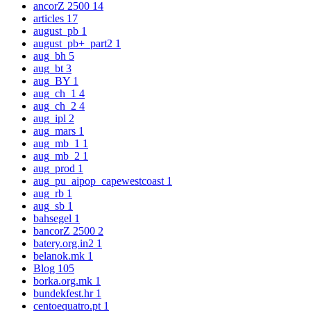
ancorZ 2500
14
articles
17
august_pb
1
august_pb+_part2
1
aug_bh
5
aug_bt
3
aug_BY
1
aug_ch_1
4
aug_ch_2
4
aug_ipl
2
aug_mars
1
aug_mb_1
1
aug_mb_2
1
aug_prod
1
aug_pu_aipop_capewestcoast
1
aug_rb
1
aug_sb
1
bahsegel
1
bancorZ 2500
2
batery.org.in2
1
belanok.mk
1
Blog
105
borka.org.mk
1
bundekfest.hr
1
centoequatro.pt
1