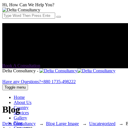
Hi, How Can We Help You?
Address:
House No-13, Block-B, 3rd Floor (Lift 3), Rampura
Email Address:
info@delta-consultancy.com
Book A Consultation
Delta Consultancy -
Have any Questions?
+880 1735-498222
Toggle menu
Home
About Us
Blog
Country
Services
Gallery
Blog
Delta Consultancy
→
Blog Large Image
→
Uncategorized
→
B