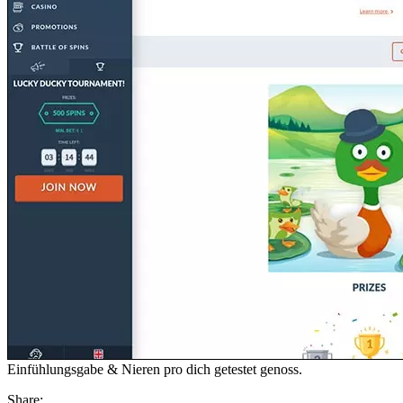
Einfühlungsgabe & Nieren pro dich getestet genoss.
Share: