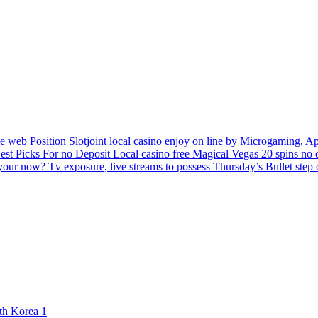
he web Position Slotjoint local casino enjoy on line by Microgaming, Ap
est Picks For no Deposit Local casino free Magical Vegas 20 spins no
your now? Tv exposure, live streams to possess Thursday’s Bullet step 
uth Korea
1