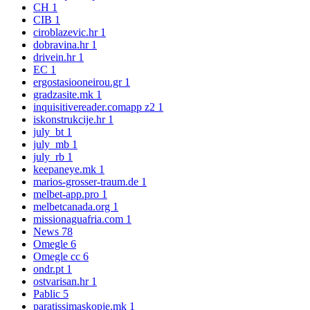
CH
1
CIB
1
ciroblazevic.hr
1
dobravina.hr
1
drivein.hr
1
EC
1
ergostasiooneirou.gr
1
gradzasite.mk
1
inquisitivereader.comapp z2
1
iskonstrukcije.hr
1
july_bt
1
july_mb
1
july_rb
1
keepaneye.mk
1
marios-grosser-traum.de
1
melbet-app.pro
1
melbetcanada.org
1
missionaguafria.com
1
News
78
Omegle
6
Omegle cc
6
ondr.pt
1
ostvarisan.hr
1
Pablic
5
paratissimaskopje.mk
1