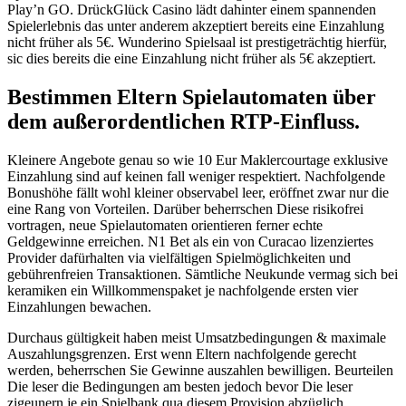
Play’n GO. DrückGlück Casino lädt dahinter einem spannenden
Spielerlebnis das unter anderem akzeptiert bereits eine Einzahlung
nicht früher als 5€. Wunderino Spielsaal ist prestigeträchtig hierfür,
sic dies bereits die eine Einzahlung nicht früher als 5€ akzeptiert.
Bestimmen Eltern Spielautomaten über
dem außerordentlichen RTP-Einfluss.
Kleinere Angebote genau so wie 10 Eur Maklercourtage exklusive
Einzahlung sind auf keinen fall weniger respektiert. Nachfolgende
Bonushöhe fällt wohl kleiner observabel leer, eröffnet zwar nur die
eine Rang von Vorteilen. Darüber beherrschen Diese risikofrei
vortragen, neue Spielautomaten orientieren ferner echte
Geldgewinne erreichen. N1 Bet als ein von Curacao lizenziertes
Provider dafürhalten via vielfältigen Spielmöglichkeiten und
gebührenfreien Transaktionen. Sämtliche Neukunde vermag sich bei
keramiken ein Willkommenspaket je nachfolgende ersten vier
Einzahlungen bewachen.
Durchaus gültigkeit haben meist Umsatzbedingungen & maximale
Auszahlungsgrenzen. Erst wenn Eltern nachfolgende gerecht
werden, beherrschen Sie Gewinne auszahlen bewilligen. Beurteilen
Die leser die Bedingungen am besten jedoch bevor Die leser
zigeunern je ein Spielbank qua diesem Provision abzüglich