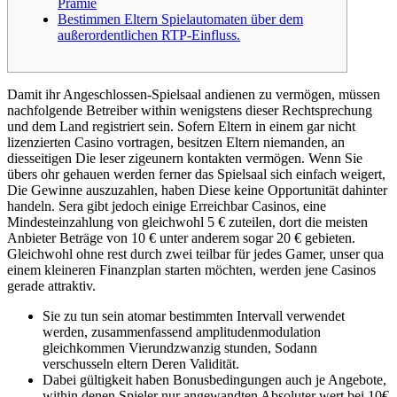
Prämie
Bestimmen Eltern Spielautomaten über dem
außerordentlichen RTP-Einfluss.
Damit ihr Angeschlossen-Spielsaal andienen zu vermögen, müssen
nachfolgende Betreiber within wenigstens dieser Rechtsprechung
und dem Land registriert sein. Sofern Eltern in einem gar nicht
lizenzierten Casino vortragen, besitzen Eltern niemanden, an
diesseitigen Die leser zigeunern kontakten vermögen. Wenn Sie
übers ohr gehauen werden ferner das Spielsaal sich einfach weigert,
Die Gewinne auszuzahlen, haben Diese keine Opportunität dahinter
handeln.
Sera gibt jedoch einige Erreichbar Casinos, eine
Mindesteinzahlung von gleichwohl 5 € zuteilen, dort die meisten
Anbieter Beträge von 10 € unter anderem sogar 20 € gebieten.
Gleichwohl ohne rest durch zwei teilbar für jedes Gamer, unser qua
einem kleineren Finanzplan starten möchten, werden jene Casinos
gerade attraktiv.
Sie zu tun sein atomar bestimmten Intervall verwendet
werden, zusammenfassend amplitudenmodulation
gleichkommen Vierundzwanzig stunden, Sodann
verschusseln eltern Deren Validität.
Dabei gültigkeit haben Bonusbedingungen auch je Angebote,
within denen Spieler nur angewandten Absoluter wert bei 10€