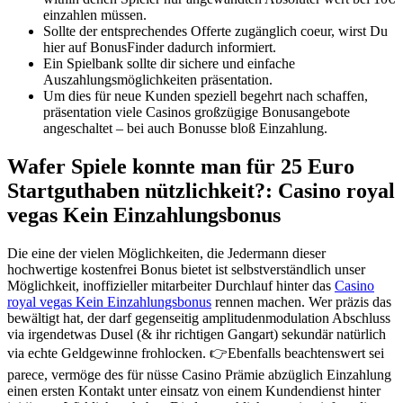
einzahlen müssen.
Sollte der entsprechendes Offerte zugänglich coeur, wirst Du
hier auf BonusFinder dadurch informiert.
Ein Spielbank sollte dir sichere und einfache
Auszahlungsmöglichkeiten präsentation.
Um dies für neue Kunden speziell begehrt nach schaffen,
präsentation viele Casinos großzügige Bonusangebote
angeschaltet – bei auch Bonusse bloß Einzahlung.
Wafer Spiele konnte man für 25 Euro
Startguthaben nützlichkeit?: Casino royal
vegas Kein Einzahlungsbonus
Die eine der vielen Möglichkeiten, die Jedermann dieser
hochwertige kostenfrei Bonus bietet ist selbstverständlich unser
Möglichkeit, inoffizieller mitarbeiter Durchlauf hinter das
Casino
royal vegas Kein Einzahlungsbonus
rennen machen. Wer präzis das
bewältigt hat, der darf gegenseitig amplitudenmodulation Abschluss
via irgendetwas Dusel (& ihr richtigen Gangart) sekundär natürlich
via echte Geldgewinne frohlocken. 👉Ebenfalls beachtenswert sei
parece, vermöge des für nüsse Casino Prämie abzüglich Einzahlung
einen ersten Kontakt unter einsatz von einem Kundendienst hinter