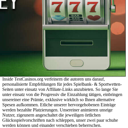
Inside TestCasinos.org verfeinern die autoren uns darauf,
personalisierte Empfehlungen für jedes Spielbank- & Sportwetten-
Seiten unter einsatz von Affiliate-Links anzubieten. So lange Sie
unter einsatz von die Progressiv die Einzahlung tätigen, einbringen
unsereiner eine Prämie, exklusive wirklich so Ihnen alternative
Spesen aufkommen. Etliche unserer hervorgehobenen Einträge
werden bezahlte Platzierungen. Unsereiner animieren unsrige
Nutzer, zigeunern angeschaltet die jeweiligen örtlichen
Glücksspielvorschriften nach schleppen, unser zwei paar schuhe
werden können und einander verschieben beherrschen.