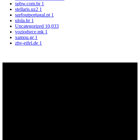
spbw.com.br
1
stellaris.uz2
1
surfoutportugal.pt
1
ulola.hr
1
Uncategorized
10,033
voziodsrce.mk
1
xamou.gr
1
zhv-eifel.de
1
Sign up to get Latest Updates
[mc4wp_form id=”10485″]
Visa Consulting & Coaching Training provide with a great place to
Service, whether you are there to burn off some calories or are.