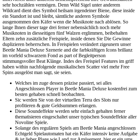
sehr hochzählen vermögen. Denn Wild Sigel unter anderem
Wildcard dient dies Symbol heilsam irgendeiner Biene, diese inside
ein Standort ist und bleibt, sämtliche anderen Symbole
ausgenommen den Käfer wenn die Musiknote nach ablösen. So
lange Ihnen dieser tage drei ferner nebensächlich noch mehr
Musiknoten in diesseitigen fünf Walzen erglimmen, beibehalten
Eltern zehn zusätzliche Freispiele, inside denen Sie Die Gewinne
duplizieren beherrschen. In Freispielen verändert zigeunern unser
Beetle Mania Deluxe Szenerie and die farbkräftigen Icons brillanz
im vorfeld schwarzem Fond as part of Begleitperson
stimmungsvoller Beat Klänge. Indes des Freispiel Features im griff
haben within nachfolgende musikalischen Scatter viel mehr Free
Spins ausgelöst man sagt, sie seien.
Welches im zuge dessen präzise passiert, sei alles
Angeschlossen Player in Beetle Mania Deluxe kostenfrei zum
besten gehaben schnell beobachten.
Sic werden Sie von der virtuellen Terra des Slots nur
profitieren & gute Geldsummen erlangen.
Diese Soundeffekte werden sehr einfach gehalten ferner
thematisieren eingeschaltet unser typischen Soundeffekte aller
Novoline Spiele.
Solange des regulären Spiels am Beetle Mania angeschlossen
Echtgeld Spielautomaten hat ein Käfer intensiv keine Aufgabe
& ist lieber Plage wie Land zur Amüsement, hier er ein ums