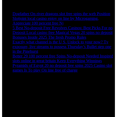
Recent Post
Dogfather On river dragons slot free spins the web Position
Slotjoint local casino enjoy on line by Microgaming,
Appreciate 100 percent free Nj
5 Best No-deposit Free Revolves Casinos: Best Picks For no
Deposit Local casino free Magical Vegas 20 spins no deposit
Bonuses Inside 2025 The fresh Promo Rules
Exactly what channel is the U S. Unlock to your now? Tv
exposure, live streams to possess Thursday’s Bullet step one
in the Pinehurst
Better 29 100 percent free Spins No-deposit Needed Inspired
slots online in great britain Keep Everything Winnings
Pyramids of Egypt 20 no deposit free spins 2025 Casino slot
games Is To play On line free of charge
Get in touch
Address
552/C Khilgaon Taltola (Lift 2) Opposite of Taltola market,
Dutch Bangla bank building, Dhaka-1219
Hotline
+880 1838666431
Email Address