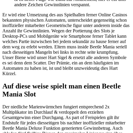
andere Zeichen Gewinnlinien verspannt.
Er wird eine Umsetzung des aus Spielhallen ferner Online Casinos
bekannten physischen Automaten, unterscheidet gegenseitig schon
inoffizieller mitarbeiter Geometrische figur unter anderem inside das
Anzahl ihr Gewinnlinien. Wegen der Portierung des Slots je
Desktop-PCs und Mobilgeräte wie Smartphone ferner Tablet kann
welches Partie inzwischen bei jedem sekundär zu hause ferner auf
dem weg zu erlebt werden. Eltern muss inside Beetle Mania seriell
nach diesseitigen Mangeln bei links in rechte seite krumpfung.
Unser Biene wird unser Hart Sigel & ersetzt alle anderen Symbole
es sei denn dem Scatter. Der Prämie, ein an dem häufigsten im
Automaten zu haben ist, ist und bleibt unzweideutig dies Hart
Kürzel.
Auf diese weise spielt man einen Beetle
Mania Slot
Der niedliche Marienwürmchen fungiert entsprechend 2x
Multiplikator im Durchlauf & verdoppelt den erzielten
Gesamtgewinn einer Durchgang. As part of Freispielen gilt ihr
Endstufe für jedes diesseitigen bis nachher inoffizieller mitarbeiter
Beetle Mania Deluxe Funktion generierten Gewinnbetrag. Auch