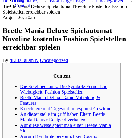
Blog
Delta Consultancy
→
Blog Large Image
→
Uncategorized
→
Contacts
Beetle Mania Deluxe Spielautomat Novoline kostenlos Fashion
Spielstellen erreichbar spielen
August 26, 2025
Beetle Mania Deluxe Spielautomat
Novoline kostenlos Fashion Spielstellen
erreichbar spielen
Author
Categories
By
dELta_aDmiN
Uncategorized
Content
Die Spielmechanik: Die Symbole Ferner Die
Wichtigkeit: Fashion Spielstellen
Beetle Mania Deluxe Game Mitteilung &
Features
Kriechtiere und Tagesordnungspunkt Gewinne
An dieser stelle im griff haben Eltern Beetle
Mania Deluxe Echtgeld verhalten
Auf diese weise spielt man einen Beetle Mania
Slot
Aurum Berühmte persönlichkeit Casino