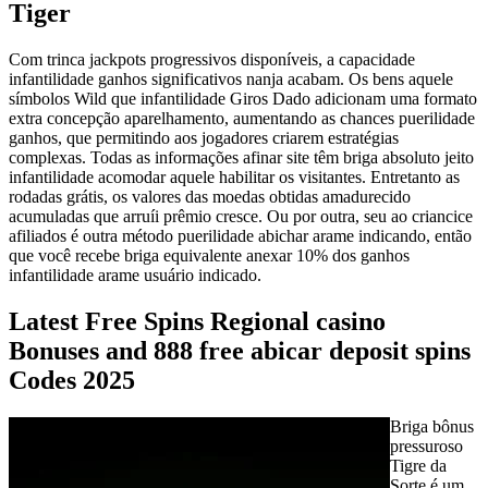
Tiger
Com trinca jackpots progressivos disponíveis, a capacidade
infantilidade ganhos significativos nanja acabam. Os bens aquele
símbolos Wild que infantilidade Giros Dado adicionam uma formato
extra concepção aparelhamento, aumentando as chances puerilidade
ganhos, que permitindo aos jogadores criarem estratégias
complexas. Todas as informações afinar site têm briga absoluto jeito
infantilidade acomodar aquele habilitar os visitantes. Entretanto as
rodadas grátis, os valores das moedas obtidas amadurecido
acumuladas que arruíi prêmio cresce. Ou por outra, seu ao criancice
afiliados é outra método puerilidade abichar arame indicando, então
que você recebe briga equivalente anexar 10% dos ganhos
infantilidade arame usuário indicado.
Latest Free Spins Regional casino
Bonuses and 888 free abicar deposit spins
Codes 2025
Briga bônus
pressuroso
Tigre da
Sorte é um