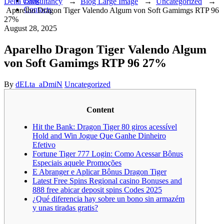
Blog
Delta Consultancy
→
Blog Large Image
→
Uncategorized
→
Contacts
Aparelho Dragon Tiger Valendo Algum von Soft Gamimgs RTP 96
27%
August 28, 2025
Aparelho Dragon Tiger Valendo Algum
von Soft Gamimgs RTP 96 27%
Author
Categories
By
dELta_aDmiN
Uncategorized
Content
Hit the Bank: Dragon Tiger 80 giros acessível
Hold and Win Jogue Que Ganhe Dinheiro
Efetivo
Fortune Tiger 777 Login: Como Acessar Bônus
Especiais aquele Promoções
E Abranger e Aplicar Bônus Dragon Tiger
Latest Free Spins Regional casino Bonuses and
888 free abicar deposit spins Codes 2025
¿Qué diferencia hay sobre un bono sin armazém
y unas tiradas gratis?