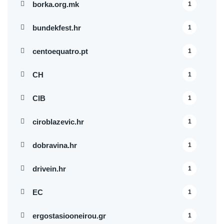
borka.org.mk
1
bundekfest.hr
1
centoequatro.pt
1
CH
1
CIB
1
ciroblazevic.hr
1
dobravina.hr
1
drivein.hr
1
EC
1
ergostasiooneirou.gr
1