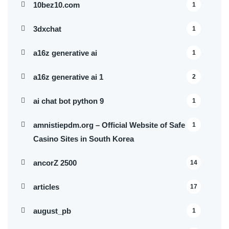
10bez10.com
1
3dxchat
1
a16z generative ai
1
a16z generative ai 1
2
ai chat bot python 9
1
amnistiepdm.org – Official Website of Safe
1
Casino Sites in South Korea
ancorZ 2500
14
articles
17
august_pb
1