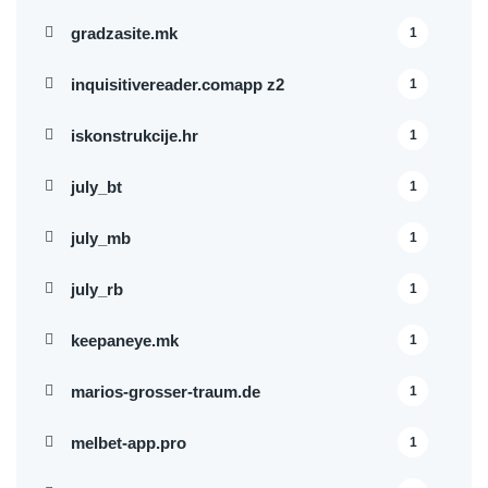
gradzasite.mk
1
inquisitivereader.comapp z2
1
iskonstrukcije.hr
1
july_bt
1
july_mb
1
july_rb
1
keepaneye.mk
1
marios-grosser-traum.de
1
melbet-app.pro
1