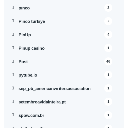
pınco
2
Pinco türkiye
2
PinUp
4
Pinup casino
1
Post
46
pytube.io
1
sep_pb_americanwritersassociation
1
setembroavidainteira.pt
1
spbw.com.br
1