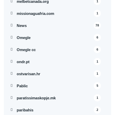
melbetcanada.org
1
missionaguafria.com
1
News
78
Omegle
6
Omegle cc
6
ondr.pt
1
ostvarisan.hr
1
Pablic
5
paratissimaskopje.mk
1
paribahis
2