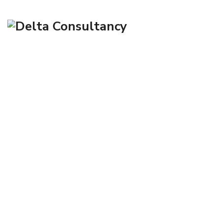
Blog
→
→
→
Blog Large Image
Uncategorized
50 Tours Non
payants en compagnie de Book Of Ra Deluxe emplacement Salle
de jeu Sans Classe 2025 50 Gratis