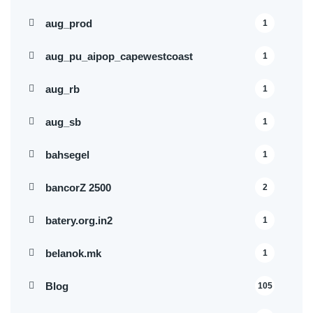
aug_prod
1
aug_pu_aipop_capewestcoast
1
aug_rb
1
aug_sb
1
bahsegel
1
bancorZ 2500
2
batery.org.in2
1
belanok.mk
1
Blog
105