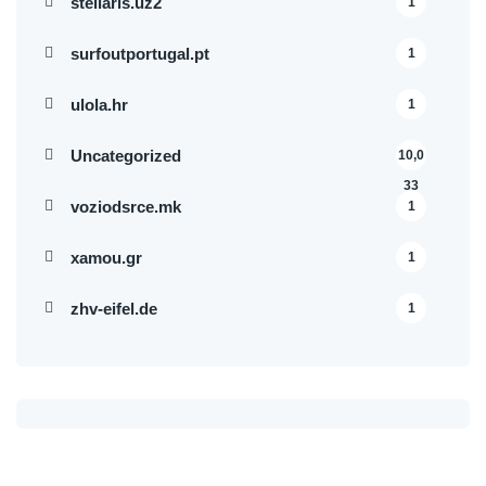
stellaris.uz2
1
surfoutportugal.pt
1
ulola.hr
1
Uncategorized
10,0
33
voziodsrce.mk
1
xamou.gr
1
zhv-eifel.de
1