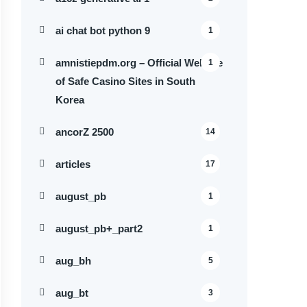
ai chat bot python 9
1
amnistiepdm.org – Official Website
1
of Safe Casino Sites in South
Korea
ancorZ 2500
14
articles
17
august_pb
1
august_pb+_part2
1
aug_bh
5
aug_bt
3