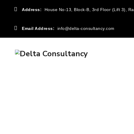
Address:
House No-13, Block-B, 3rd Floor (Lift 3),
Email Address:
info@delta-consultancy.com
HOME
ABOU
CONTACTS
Blog
→
→
→
Blog Large Image
Uncategorized
2