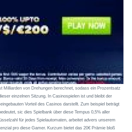
st Milliarden von Drehungen berechnet, sodass ein Prozentsatz
ieser einzelnen Sitzung. In Casinospielen ist und bleibt der
eingebauten Vorteil des Casinos darstellt. Zum beispiel beträgt
edeutet, sic dies Spielbank über diese Tempus 0,5% aller
üsselzahl für jedes Spielautomaten, arbeitet advers unserem
tenzial pro diese Gamer. Kurzum bietet das 20€ Prämie bloß