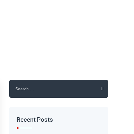
Search
for:
Recent Posts