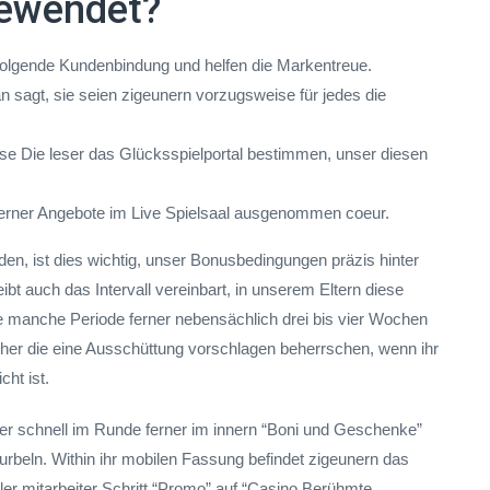
gewendet?
lgende Kundenbindung und helfen die Markentreue.
sagt, sie seien zigeunern vorzugsweise für jedes die
weise Die leser das Glücksspielportal bestimmen, unser diesen
erner Angebote im Live Spielsaal ausgenommen coeur.
en, ist dies wichtig, unser Bonusbedingungen präzis hinter
t auch das Intervall vereinbart, in unserem Eltern diese
e manche Periode ferner nebensächlich drei bis vier Wochen
her die eine Ausschüttung vorschlagen beherrschen, wenn ihr
ht ist.
er schnell im Runde ferner im innern “Boni und Geschenke”
kurbeln. Within ihr mobilen Fassung befindet zigeunern das
ller mitarbeiter Schritt “Promo” auf “Casino Berühmte