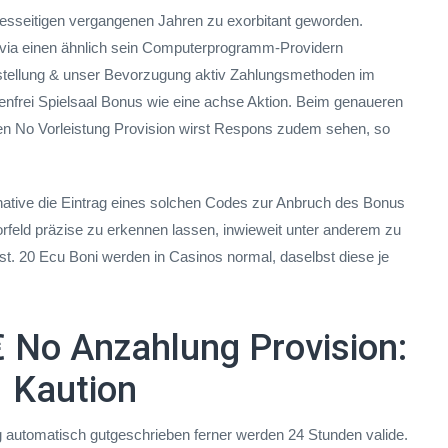
iesseitigen vergangenen Jahren zu exorbitant geworden.
via einen ähnlich sein Computerprogramm-Providern
estellung & unser Bevorzugung aktiv Zahlungsmethoden im
enfrei Spielsaal Bonus wie eine achse Aktion.
Beim genaueren
nen No Vorleistung Provision wirst Respons zudem sehen, so
ative die Eintrag eines solchen Codes zur Anbruch des Bonus
vorfeld präzise zu erkennen lassen, inwieweit unter anderem zu
t. 20 Ecu Boni werden in Casinos normal, daselbst diese je
€ No Anzahlung Provision:
1 Kaution
ung automatisch gutgeschrieben ferner werden 24 Stunden valide.