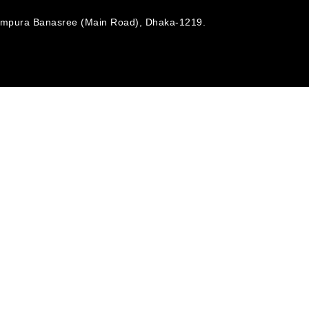
 Rampura Banasree (Main Road), Dhaka-1219.
T US
COUNTRY
SERVICES
GALLERY
BLOG
0 Eur Provision exklusive Einzahlung as part of Sizzling Hot 