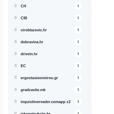
CH
1
CIB
1
ciroblazevic.hr
1
dobravina.hr
1
drivein.hr
1
EC
1
ergostasiooneirou.gr
1
gradzasite.mk
1
inquisitivereader.comapp z2
1
iskonstrukcije.hr
1