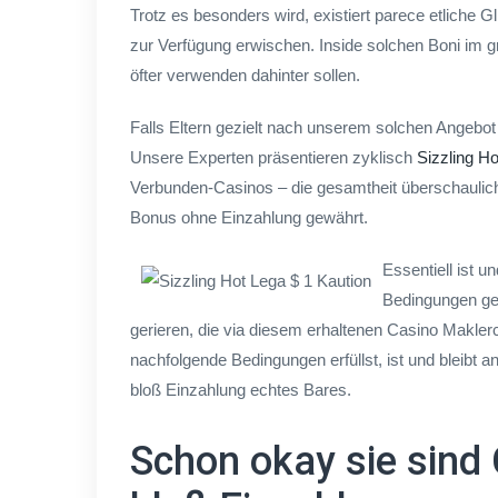
Trotz es besonders wird, existiert parece etliche
zur Verfügung erwischen. Inside solchen Boni im gr
öfter verwenden dahinter sollen.
Falls Eltern gezielt nach unserem solchen Angebot
Unsere Experten präsentieren zyklisch
Sizzling Ho
Verbunden-Casinos – die gesamtheit überschaulich f
Bonus ohne Einzahlung gewährt.
Essentiell ist u
Bedingungen gew
gerieren, die via diesem erhaltenen Casino Makler
nachfolgende Bedingungen erfüllst, ist und bleibt
bloß Einzahlung echtes Bares.
Schon okay sie sind