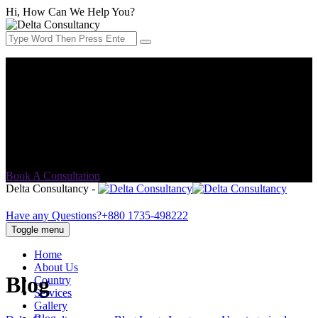
Hi, How Can We Help You?
Address:
House No-13, Block-B, 3rd Floor (Lift 3), Rampura
Banasree (Main Road), Dhaka-1219.
Email Address:
info@delta-consultancy.com
Book A Consultation
Delta Consultancy -
Have any Questions?
+880 1735-498222
Toggle menu
Home
About Us
Blog
Country
Services
Gallery