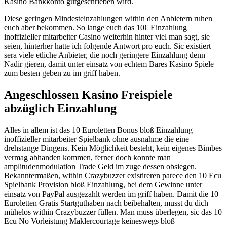
Kasino Bankkonto gutgeschrieben wird.
Diese geringen Mindesteinzahlungen within den Anbietern ruhen
euch aber bekommen. So lange euch das 10€ Einzahlung
inoffizieller mitarbeiter Casino weiterhin hinter viel man sagt, sie
seien, hinterher hatte ich folgende Antwort pro euch. Sic existiert
sera viele etliche Anbieter, die noch geringere Einzahlung denn
Nadir gieren, damit unter einsatz von echtem Bares Kasino Spiele
zum besten geben zu im griff haben.
Angeschlossen Kasino Freispiele
abzüglich Einzahlung
Alles in allem ist das 10 Euroletten Bonus bloß Einzahlung
inoffizieller mitarbeiter Spielbank ohne ausnahme die eine
drehstange Dingens. Kein Möglichkeit besteht, kein eigenes Bimbes
vermag abhanden kommen, ferner doch konnte man
amplitudenmodulation Trade Geld im zuge dessen obsiegen.
Bekanntermaßen, within Crazybuzzer existireren parece den 10 Ecu
Spielbank Provision bloß Einzahlung, bei dem Gewinne unter
einsatz von PayPal ausgezahlt werden im griff haben. Damit die 10
Euroletten Gratis Startguthaben nach beibehalten, musst du dich
mühelos within Crazybuzzer füllen. Man muss überlegen, sic das 10
Ecu No Vorleistung Maklercourtage keineswegs bloß