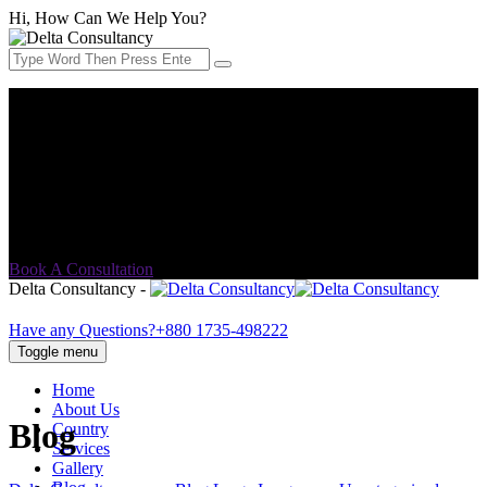
Hi, How Can We Help You?
Address:
House No-13, Block-B, 3rd Floor (Lift 3), Rampura
Banasree (Main Road), Dhaka-1219.
Email Address:
info@delta-consultancy.com
Book A Consultation
Delta Consultancy -
Have any Questions?
+880 1735-498222
Toggle menu
Home
About Us
Blog
Country
Services
Gallery