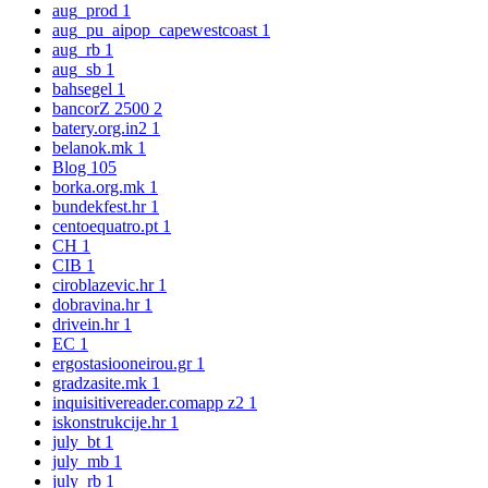
aug_prod
1
aug_pu_aipop_capewestcoast
1
aug_rb
1
aug_sb
1
bahsegel
1
bancorZ 2500
2
batery.org.in2
1
belanok.mk
1
Blog
105
borka.org.mk
1
bundekfest.hr
1
centoequatro.pt
1
CH
1
CIB
1
ciroblazevic.hr
1
dobravina.hr
1
drivein.hr
1
EC
1
ergostasiooneirou.gr
1
gradzasite.mk
1
inquisitivereader.comapp z2
1
iskonstrukcije.hr
1
july_bt
1
july_mb
1
july_rb
1