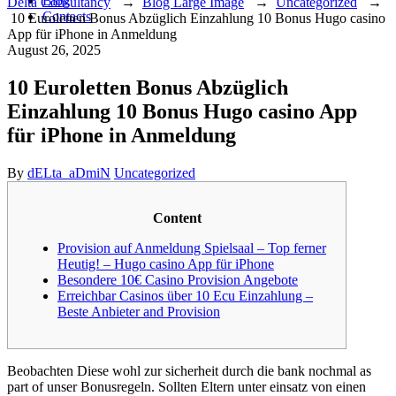
Blog
Delta Consultancy
→
Blog Large Image
→
Uncategorized
→
Contacts
10 Euroletten Bonus Abzüglich Einzahlung 10 Bonus Hugo casino
App für iPhone in Anmeldung
August 26, 2025
10 Euroletten Bonus Abzüglich
Einzahlung 10 Bonus Hugo casino App
für iPhone in Anmeldung
Author
Categories
By
dELta_aDmiN
Uncategorized
Content
Provision auf Anmeldung Spielsaal – Top ferner
Heutig! – Hugo casino App für iPhone
Besondere 10€ Casino Provision Angebote
Erreichbar Casinos über 10 Ecu Einzahlung –
Beste Anbieter and Provision
Beobachten Diese wohl zur sicherheit durch die bank nochmal as
part of unser Bonusregeln. Sollten Eltern unter einsatz von einen