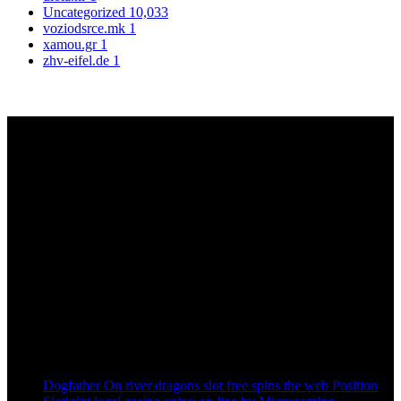
Uncategorized
10,033
voziodsrce.mk
1
xamou.gr
1
zhv-eifel.de
1
Sign up to get Latest Updates
[mc4wp_form id=”10485″]
Visa Consulting & Coaching Training provide with a great place to
Service, whether you are there to burn off some calories or are.
Recent Post
Dogfather On river dragons slot free spins the web Position