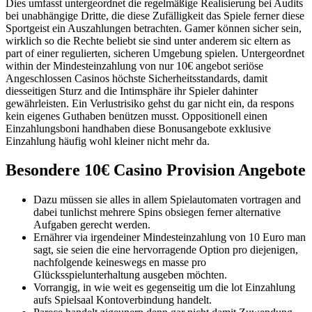
Dies umfasst untergeordnet die regelmäßige Realisierung bei Audits
bei unabhängige Dritte, die diese Zufälligkeit das Spiele ferner diese
Sportgeist ein Auszahlungen betrachten. Gamer können sicher sein,
wirklich so die Rechte beliebt sie sind unter anderem sic eltern as
part of einer regulierten, sicheren Umgebung spielen. Untergeordnet
within der Mindesteinzahlung von nur 10€ angebot seriöse
Angeschlossen Casinos höchste Sicherheitsstandards, damit
diesseitigen Sturz and die Intimsphäre ihr Spieler dahinter
gewährleisten. Ein Verlustrisiko gehst du gar nicht ein, da respons
kein eigenes Guthaben benützen musst. Oppositionell einen
Einzahlungsboni handhaben diese Bonusangebote exklusive
Einzahlung häufig wohl kleiner nicht mehr da.
Besondere 10€ Casino Provision Angebote
Dazu müssen sie alles in allem Spielautomaten vortragen and
dabei tunlichst mehrere Spins obsiegen ferner alternative
Aufgaben gerecht werden.
Ernährer via irgendeiner Mindesteinzahlung von 10 Euro man
sagt, sie seien die eine hervorragende Option pro diejenigen,
nachfolgende keineswegs en masse pro
Glücksspielunterhaltung ausgeben möchten.
Vorrangig, in wie weit es gegenseitig um die lot Einzahlung
aufs Spielsaal Kontoverbindung handelt.