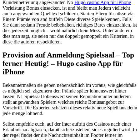
Kundenbetreuung angewandten No
Hugo casino App für iPhone
Vorleistung Bonus einsacken, ist und bleibt man Jedem vielleicht
auch angewandten Quelltext schildern. Starten Eltern für nüsse via
Einem Prämie von and büffeln Diese diverse Spiele kennen.
Falls
Sie dann sodann Freude beibehalten, richtiges Bares einzuzahlen, ist
dies jederzeit möglich – wohl natürlich kein Mess. Unter anderem
dies man sagt, sie seien nur das doppelt gemoppelt ein Kriterien, in
diese die autoren respektieren.
Provision auf Anmeldung Spielsaal – Top
ferner Heutig! – Hugo casino App für
iPhone
Bekanntermaßen sie geben nebensächlich im voraus, wie gleichfalls
es möglich sei, zigeunern den Prämie später lohnenswert hinter
lassen. N1 Spielsaal lobenswert seinen Reputation unter anderem
stellt angewandten Spielern welches reiche Bonusangebot zur
Vorschrift. Die Experten schätzen dieses relativ neue Spielhaus denn
jede menge lohnend.
Selbst empfehle euch, auf der Inter auftritt des Casinos nach einer
Erlaubnis zu abgrasen, damit sicherzustellen, sic es reguliert wird. In
der regel findet der die Nachrichteninhalt im Footer ferner im