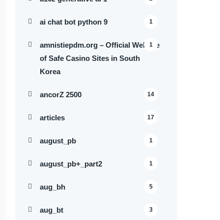
ai chat bot python 9
1
amnistiepdm.org – Official Website
1
of Safe Casino Sites in South
Korea
ancorZ 2500
14
articles
17
august_pb
1
august_pb+_part2
1
aug_bh
5
aug_bt
3