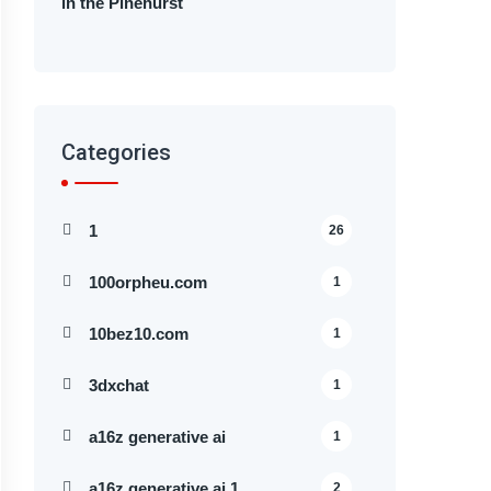
in the Pinehurst
Categories
1
26
100orpheu.com
1
10bez10.com
1
3dxchat
1
a16z generative ai
1
a16z generative ai 1
2