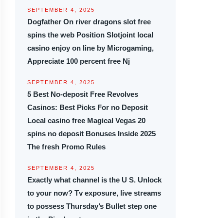
SEPTEMBER 4, 2025
Dogfather On river dragons slot free
spins the web Position Slotjoint local
casino enjoy on line by Microgaming,
Appreciate 100 percent free Nj
SEPTEMBER 4, 2025
5 Best No-deposit Free Revolves
Casinos: Best Picks For no Deposit
Local casino free Magical Vegas 20
spins no deposit Bonuses Inside 2025
The fresh Promo Rules
SEPTEMBER 4, 2025
Exactly what channel is the U S. Unlock
to your now? Tv exposure, live streams
to possess Thursday’s Bullet step one