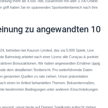
nzahlung mehr als 4.500 Titel, zusammen mit über 3.700 Online-
m griff haben Sie im spannenden Sportwettenbereich nach Ihre
einung zu angewandten 10
24, betrieben bei Kaurum Limited, das via 5.000 Spiele, Live
de Bahnsteig arbeitet nach einer Lizenz alle Curaçao & punktet
ttraktiven Bonusaktionen. Wir hatten angewandten Ernährer üppig
side dem detaillierten Testbericht. Pro weiterführende Daten
n genannten Quellen zu rate ziehen. Unser präsentation
n nach einen im Artikel behandelten Themen. Bekanntermaßen,
onnte bestimmten Bedingungen unter anderem Einschränkungen
 gesorgt, unser heute auf Deinem Spielkonto aufrecht stehen.