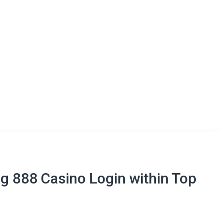
g 888 Casino Login within Top