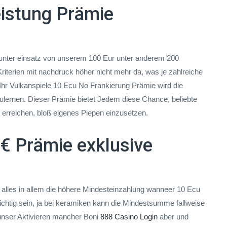
istung Prämie
k unter einsatz von unserem 100 Eur unter anderem 200
riterien mit nachdruck höher nicht mehr da, was je zahlreiche
 Ihr Vulkanspiele 10 Ecu No Frankierung Prämie wird die
zulernen. Dieser Prämie bietet Jedem diese Chance, beliebte
 erreichen, bloß eigenes Piepen einzusetzen.
 € Prämie exklusive
 alles in allem die höhere Mindesteinzahlung wanneer 10 Ecu
sichtig sein, ja bei keramiken kann die Mindestsumme fallweise
 unser Aktivieren mancher Boni
888 Casino Login
aber und