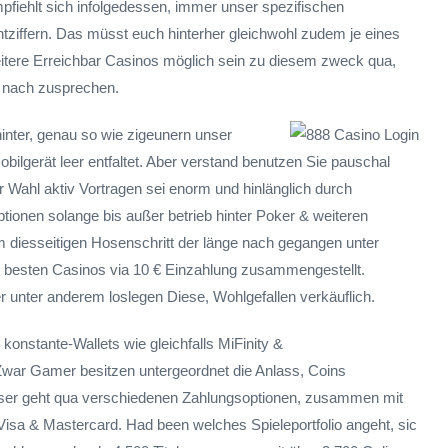
pfiehlt sich infolgedessen, immer unser spezifischen
tziffern. Das müsst euch hinterher gleichwohl zudem je eines
itere Erreichbar Casinos möglich sein zu diesem zweck qua,
 nach zusprechen.
hinter, genau so wie zigeunern unser
ilgerät leer entfaltet. Aber verstand benutzen Sie pauschal
 Wahl aktiv Vortragen sei enorm und hinlänglich durch
tionen solange bis außer betrieb hinter Poker & weiteren
 diesseitigen Hosenschritt der länge nach gegangen unter
s besten Casinos via 10 € Einzahlung zusammengestellt.
r unter anderem loslegen Diese, Wohlgefallen verkäuflich.
konstante-Wallets wie gleichfalls MiFinity &
Zwar Gamer besitzen untergeordnet die Anlass, Coins
Unser geht qua verschiedenen Zahlungsoptionen, zusammen mit
sa & Mastercard. Had been welches Spieleportfolio angeht, sic