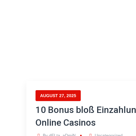
AUGUST 27, 2025
10 Bonus bloß Einzahlun
Online Casinos
By
dELta_aDmiN
Uncategorized